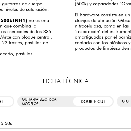
s guitarras de cuerpo
(500k) y capacidades "Or
os niveles de saturación.
El hardware consiste en un
35500ETNH1)
no es una
clavijas de afinación Gibs
ión que combina lo
nitrocelulosa, como en las
cas esenciales de las 335
"respiración" del instrumen
/Arce con bloque central,
amortiguadas por el barniz)
2 trastes, pastillas de
contacto con los plásticos 
productos de limpieza dem
deado, pastillas
FICHA TÉCNICA
GUITARRA ELECTRICA
ST
DOUBLE CUT
PARA
MODELOS
35 50s