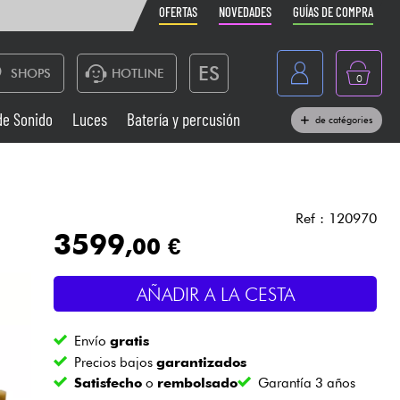
OFERTAS
NOVEDADES
GUÍAS DE COMPRA
ES
SHOPS
HOTLINE
0
France
de Sonido
Luces
Batería y percusión
de catégories
Belgique
Pianos
België
Auriculares
Deutschland
Ref : 120970
3599
,00 €
Nederland
Sistemas de Sonido
English
AÑADIR A LA CESTA
Vientos
Envío
gratis
Cables & Acces.
Precios bajos
garantizados
Satisfecho
o
rembolsado
Garantía 3 años