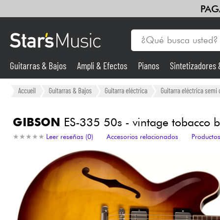
PAG
Guitarras & Bajos
Ampli & Efectos
Pianos
Sintetizadores
Guitarras & Bajos
Accueil
Guitarras & Bajos
Guitarra eléctrica
Guitarra eléctrica semi 
Sintetizadores & samplers
GIBSON
ES-335 50s - vintage tobacco b
★
★
★
★
★
★
★
★
★
★
Leer reseñas (0)
Accesorios relacionados
Productos
Micros
Luces
Violines y cuarteto