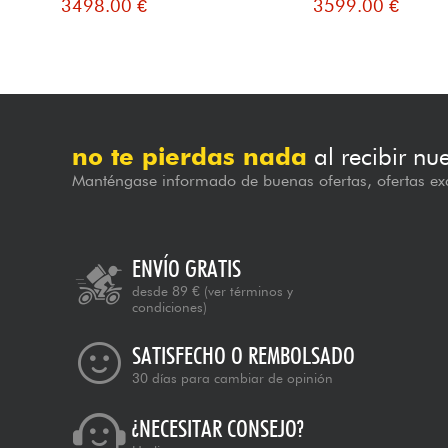
3498.00 €
3599.00 €
no te pierdas nada
al recibir nu
Manténgase informado de buenas ofertas, ofertas exc
ENVÍO GRATIS
desde 89 €
(ver términos y
condiciones)
SATISFECHO O REMBOLSADO
30 días para cambiar de opinión
¿NECESITAR CONSEJO?