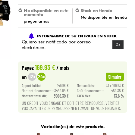
No disponible en este
Stock en tienda
momento
No disponible en tienda
preguntarnos
INFORMARME DE SU ENTRADA EN STOCK
Quiero ser notificado por correo
Go
electrónico.
169.93 €
Payez
/ mois
12x
24x
en
Simuler
Apport initial:
149.96 €
Mensualités:
23 x 169.93 €
Montant financement:
3449.04 €
Coût financement:
459.35 €
Montant total dù:
3908.39 €
TAEG fixe:
13.6 %
UN CRÉDIT VOUS ENGAGE ET DOIT ÊTRE REMBOURSÉ. VÉRIFIEZ
VOS CAPACITÉS DE REMBOURSEMENT AVANT DE VOUS ENGAGER.
Variación(es) de este producto.