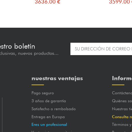
3636.00 €
3599.00 
estro boletín
lusivas, nuevos productos...
nuestras ventajas
Inform
Pago seguro
Contácten
3 años de garantía
Quiénes s
Satisfecho o rembolsado
Nuestras t
Entrega en Europa
Consulta n
Eres un profesional
Términos y