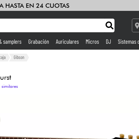
A HASTA EN 24 CUOTAS
 & samplers
Grabación
Auriculares
Micros
DJ
Sistemas 
Ampli & Efectos
caja
Gibson
Grabación
urst
 similares
DJ
Batería y percusión
Niños