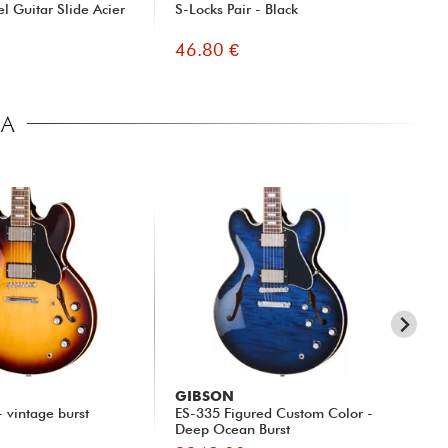
l Guitar Slide Acier
S-Locks Pair - Black
Ele
46
46.80 €
5.
CA
GIBSON
GI
 vintage burst
ES-335 Figured Custom Color -
ES-
Deep Ocean Burst