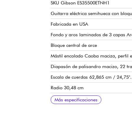
SKU Gibson ES35500ETNH1
Guitarra eléctrica semihueca con bloqu
Fabricada en USA
Fondo y aros laminados de 3 capas Ar
Bloque central de arce
Mástil encolado Caoba maciza, perfil
Diapasón de palisandro macizo, 22 t
Escala de cuerdas 62,865 cm / 24,75".
Radio 30,48 cm
Ancho del mástil hasta la cejuela 4,2
Anchura del mástil hasta el último tra
Grosor del mástil en la cejuela 21,59
Grosor del mástil hasta el 12º traste 
Pastillas Gibson Custombucker Alnico 
1 volumen por pastilla
1 tono por pastilla
Selector de pastillas de 3 posiciones
Capacidad para Orange Drop
Puente Gibson Tune-O-Matic ABR-1
Cordal Gibson Stop Bar
Clavijas de afinación Vintage Deluxe c
Sillín Graph Tech
Barniz nitrocelulósico brillante
Se vende con estuche rígido Gibson M
Calibres de cuerdas recomendados 10
Más especificaciones