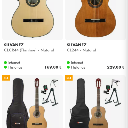
Cables & Acces.
HiFi
Bundle
SILVANEZ
SILVANEZ
CLCR44 (Thinline) - Natural
CL244 - Natural
Ver nuestras marcas
Internet
Internet
Historias
169.00 €
Historias
229.00 €
SET
SET