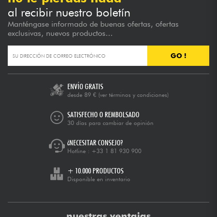
al recibir nuestro boletín
Manténgase informado de buenas ofertas, ofertas
exclusivas, nuevos productos...
GO !
ENVÍO GRATIS
desde 89 €
(ver términos y condiciones)
SATISFECHO O REMBOLSADO
30 días para cambiar de opinión
¿NECESITAR CONSEJO?
Hotline :
+33 1 81 930 900
+ 10.000 PRODUCTOS
Disponible en inventario
nuestras ventajas