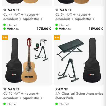
SILVANEZ
SILVANEZ
CL-44 NAT + housse +
CL-34 NAT + housse +
accordeur + capodastre +
accordeur + capodastre +
stand - Natural
stand - Natural gloss
Internet
Internet
Historias
175.00 €
Historias
159.00 €
SET
SET
SILVANEZ
X-TONE
CL-12 NAT + housse +
4/4 Classical Guitar Accessories
accordeur + capodastre +
Starter Pack
stand - Natural gloss
Internet
Internet