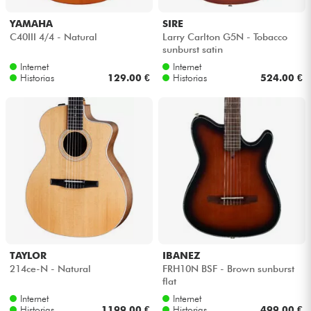
YAMAHA
SIRE
C40III 4/4 - Natural
Larry Carlton G5N - Tobacco
sunburst satin
Internet
Internet
Historias
129.00 €
Historias
524.00 €
TAYLOR
IBANEZ
214ce-N - Natural
FRH10N BSF - Brown sunburst
flat
Internet
Internet
Historias
1199.00 €
Historias
499.00 €