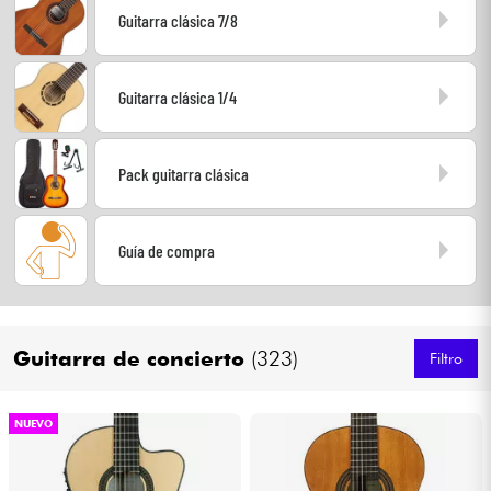
Guitarra clásica 7/8
Auriculares
Micros
Guitarra clásica 1/4
DJ
Pack guitarra clásica
Sistemas de Sonido
Guía de compra
Luces
Batería y percusión
Guitarra de concierto
(323)
Filtro
Vientos
NUEVO
Violines y cuarteto
Niños