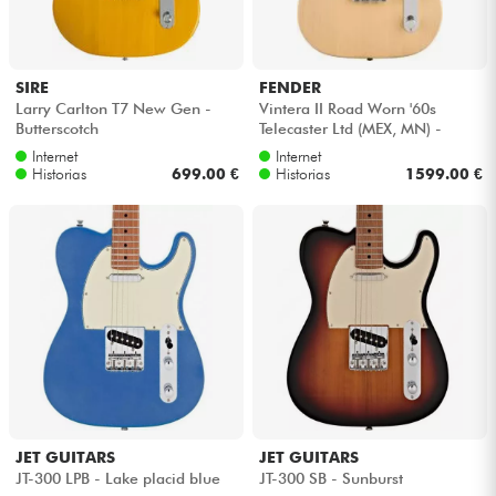
SIRE
FENDER
Larry Carlton T7 New Gen -
Vintera II Road Worn '60s
Butterscotch
Telecaster Ltd (MEX, MN) -
Blonde
Internet
Internet
Historias
699.00 €
Historias
1599.00 €
JET GUITARS
JET GUITARS
JT-300 LPB - Lake placid blue
JT-300 SB - Sunburst