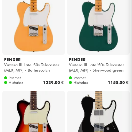
FENDER
FENDER
Vintera III Late '50s Telecaster
Vintera III Late '50s Telecaster
(MEX, MN) - Butterscotch
(MEX, MN) - Sherwood green
blonde
metallic
Internet
Internet
Historias
1239.00 €
Historias
1155.00 €