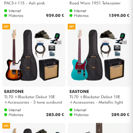
PACS+11S - Ash pink
Road Worn 1951 Telecaster
(MEX, MN) - Butterscotch
Internet
Internet
blonde
Historias
959.00 €
Historias
1599.00 €
SET
SET
EASTONE
EASTONE
TL70 +Blackstar Debut 10E
TL70 +Blackstar Debut 10E
+Accessories - 3 tone sunburst
+Accessories - Metallic light
blue
Internet
Internet
Historias
285.00 €
Historias
289.00 €
SET