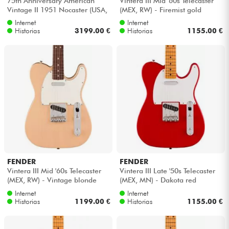
75th Anniversary American
Vintera III Mid '60s Telecaster
Vintage II 1951 Nocaster (USA,
(MEX, RW) - Firemist gold
MN) - Blonde
Internet
Internet
Cables & Acces.
Historias
3199.00 €
Historias
1155.00 €
HiFi
Bundle
Ver nuestras marcas
FENDER
FENDER
Vintera III Mid '60s Telecaster
Vintera III Late '50s Telecaster
(MEX, RW) - Vintage blonde
(MEX, MN) - Dakota red
Internet
Internet
Historias
1199.00 €
Historias
1155.00 €