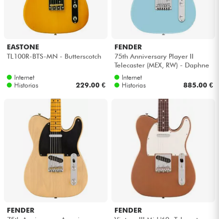
Auriculares
Micros
EASTONE
FENDER
TL100R-BTS-MN - Butterscotch
75th Anniversary Player II
DJ
Telecaster (MEX, RW) - Daphne
blue
Internet
Internet
Historias
229.00 €
Historias
885.00 €
Sistemas de Sonido
Luces
Batería y percusión
Vientos
Violines y cuarteto
FENDER
FENDER
Niños