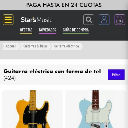
PAGA HASTA EN 24 CUOTAS
0
OFERTAS
NOVEDADES
GUÍAS DE COMPRA
Langue
Accueil
Guitarras & Bajos
Guitarra eléctrica
Guitarras & Bajos
Guitarra eléctrica con forma de tel
Ampli & Efectos
Filtro
(424)
Pianos
Sintetizadores & samplers
Grabación