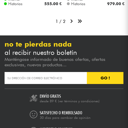
Historias
555.00 €
Historias
979.00 €
1 / 2
no te pierdas nada
al recibir nuestro boletín
Manténgase informado de buenas ofertas, ofertas
exclusivas, nuevos productos...
GO !
ENVÍO GRATIS
desde 89 €
(ver términos y condiciones)
SATISFECHO O REMBOLSADO
30 días para cambiar de opinión