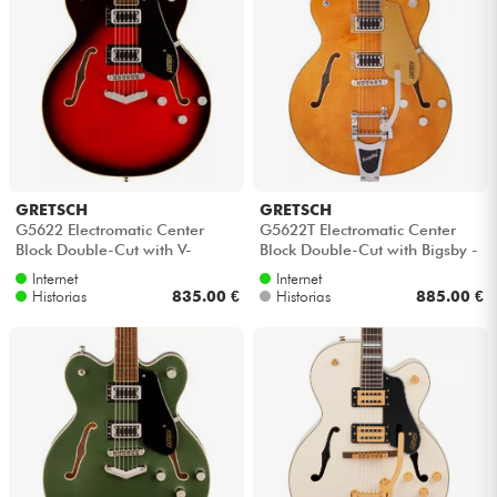
Auriculares
Micros
DJ
Sistemas de Sonido
GRETSCH
GRETSCH
G5622 Electromatic Center
G5622T Electromatic Center
Block Double-Cut with V-
Block Double-Cut with Bigsby -
Luces
Stoptail - Claret burst
Speyside
Internet
Internet
Historias
835.00 €
Historias
885.00 €
Batería y percusión
Vientos
Violines y cuarteto
Niños