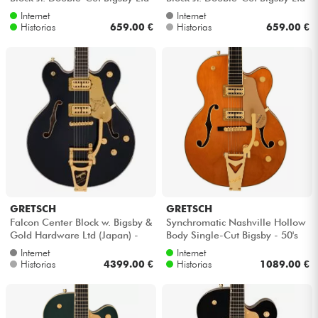
- Vintage white
- Riviera blue
Internet
Internet
Historias
659.00 €
Historias
659.00 €
GRETSCH
GRETSCH
Falcon Center Block w. Bigsby &
Synchromatic Nashville Hollow
Gold Hardware Ltd (Japan) -
Body Single-Cut Bigsby - 50's
Midnight sapphire
orange stain
Internet
Internet
Historias
4399.00 €
Historias
1089.00 €