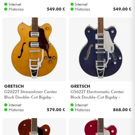
Midnight sapphire
Copper metallic
Internet
Internet
Historias
549.00 €
Historias
549.00 €
GRETSCH
GRETSCH
G2622T Streamliner Center
G5622T Electromatic Center
Block Double-Cut Bigsby -
Block Double-Cut Bigsby -
Village amber
Midnight sapphire
Internet
Internet
Historias
579.00 €
Historias
868.00 €