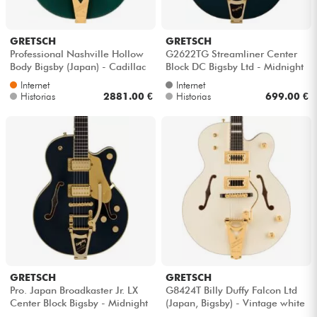
GRETSCH
GRETSCH
Professional Nashville Hollow
G2622TG Streamliner Center
Body Bigsby (Japan) - Cadillac
Block DC Bigsby Ltd - Midnight
green
sapphire
Internet
Internet
Historias
2881.00 €
Historias
699.00 €
GRETSCH
GRETSCH
Pro. Japan Broadkaster Jr. LX
G8424T Billy Duffy Falcon Ltd
Center Block Bigsby - Midnight
(Japan, Bigsby) - Vintage white
sapphire