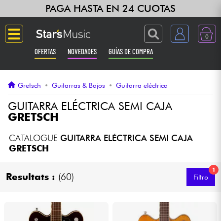
PAGA HASTA EN 24 CUOTAS
0
OFERTAS
NOVEDADES
GUÍAS DE COMPRA
Langue
Gretsch
•
Guitarras & Bajos
•
Guitarra eléctrica
Guitarras & Bajos
GUITARRA ELÉCTRICA SEMI CAJA
GRETSCH
Ampli & Efectos
CATALOGUE
GUITARRA ELÉCTRICA SEMI CAJA
GRETSCH
Pianos
1
Resultats :
(60)
Filtro
Sintetizadores & samplers
Grabación