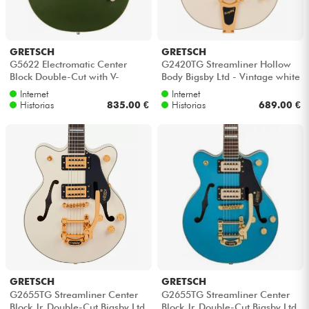
Cables & Acces.
GRETSCH
GRETSCH
G5622 Electromatic Center
G2420TG Streamliner Hollow
HiFi
Block Double-Cut with V-
Body Bigsby Ltd - Vintage white
Stoptail - Olive metallic
Internet
Internet
Historias
835.00 €
Historias
689.00 €
Bundle
Ver nuestras marcas
GRETSCH
GRETSCH
G2655TG Streamliner Center
G2655TG Streamliner Center
Block Jr. Double-Cut Bigsby Ltd
Block Jr. Double-Cut Bigsby Ltd