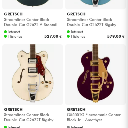
GRETSCH
GRETSCH
Streamliner Center Block
Streamliner Center Block
Double-Cut G2622 V-Stoptail -
Double-Cut G2622T Bigsby -
Cadillac green
Arctic blue
Internet
Internet
Historias
527.00 €
Historias
579.00 €
GRETSCH
GRETSCH
Streamliner Center Block
G5655TG Electromatic Center
Double-Cut G2622T Bigsby
Block Jr. - Amethyst
Internet
Internet