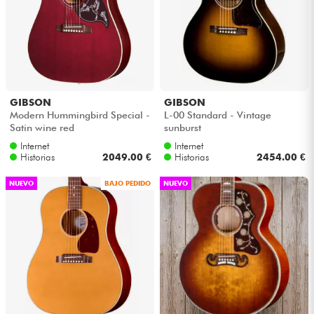
Auriculares
Micros
DJ
GIBSON
GIBSON
Modern Hummingbird Special -
L-00 Standard - Vintage
Sistemas de Sonido
Satin wine red
sunburst
Internet
Internet
Historias
2049.00 €
Historias
2454.00 €
Luces
NUEVO
BAJO PEDIDO
NUEVO
Batería y percusión
Vientos
Violines y cuarteto
Niños