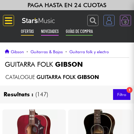
PAGA HASTA EN 24 CUOTAS
0
OFERTAS
NOVEDADES
GUÍAS DE COMPRA
Langue
Gibson
•
Guitarras & Bajos
•
Guitarra folk y electro
Guitarras & Bajos
GUITARRA FOLK
GIBSON
Ampli & Efectos
CATALOGUE
GUITARRA FOLK
GIBSON
1
Pianos
Resultats :
(147)
Filtro
Sintetizadores & samplers
Grabación