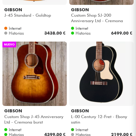
GIBSON
GIBSON
Cables & Acces.
J-45 Standard - Goldtop
Custom Shop SJ-200
Anniversary Ltd - Cremona
burst
Internet
Internet
HiFi
Historias
3438.00 €
Historias
6499.00 €
NUEVO
Bundle
Ver nuestras marcas
GIBSON
GIBSON
Custom Shop J-45 Anniversary
L-00 Century 12-Fret - Ebony
Ltd - Cremona burst
satin
Internet
Internet
Historias
4399.00 €
Historias
2199.00 €