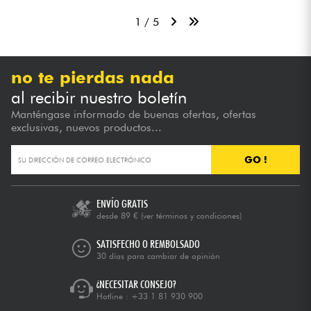
1 / 5
no te pierdas nada
al recibir nuestro boletín
Manténgase informado de buenas ofertas, ofertas
exclusivas, nuevos productos...
GO !
ENVÍO GRATIS
desde 89 €
(ver términos y condiciones)
SATISFECHO O REMBOLSADO
30 días para cambiar de opinión
¿NECESITAR CONSEJO?
Hotline :
+33 1 81 930 900