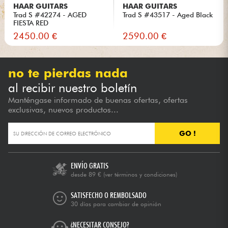
HAAR GUITARS
HAAR GUITARS
Trad S #42274 - AGED
Trad S #43517 - Aged Black
FIESTA RED
2450.00 €
2590.00 €
no te pierdas nada
al recibir nuestro boletín
Manténgase informado de buenas ofertas, ofertas
exclusivas, nuevos productos...
GO !
ENVÍO GRATIS
desde 89 €
(ver términos y condiciones)
SATISFECHO O REMBOLSADO
30 días para cambiar de opinión
¿NECESITAR CONSEJO?