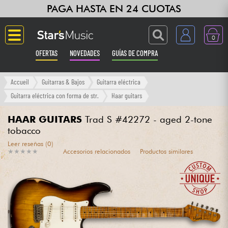
PAGA HASTA EN 24 CUOTAS
0
OFERTAS
NOVEDADES
GUÍAS DE COMPRA
Langue
Accueil
Guitarras & Bajos
Guitarra eléctrica
Guitarra eléctrica con forma de str.
Haar guitars
Guitarras & Bajos
HAAR GUITARS
Trad S #42272 - aged 2-tone
tobacco
Ampli & Efectos
Leer reseñas (0)
★
★
★
★
★
★
★
★
★
★
Accesorios relacionados
Productos similares
Pianos
Sintetizadores & samplers
Grabación