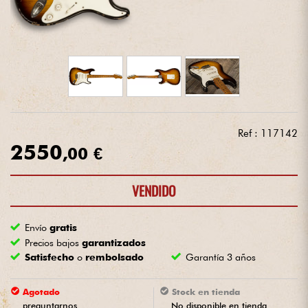
Auriculares
Micros
DJ
Sistemas de Sonido
Ref : 117142
2550
,00 €
Luces
VENDIDO
Batería y percusión
Envío
gratis
Vientos
Precios bajos
garantizados
Satisfecho
o
rembolsado
Garantía 3 años
Violines y cuarteto
Agotado
Stock en tienda
Niños
preguntarnos
No disponible en tienda