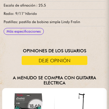
Escala de afinación : 25.5
Radio: 9/11" híbrido
Pastillas: pastilla de bobina simple Lindy Fralin
Controles: volumen, tono x2, selector de pastillas de 5
Puente: Haar V vibrato tradicional
Clavijas de afinación: SDGI
Se vende con: funda Haar Deluxe
Más especificaciones
posiciones
OPINIONES DE LOS USUARIOS
DEJE OPINIÓN
A MENUDO SE COMPRA CON GUITARRA
ELÉCTRICA