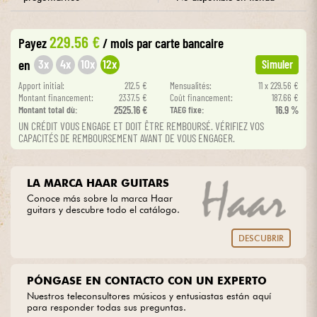
Cables & Acces.
229.56 €
Payez
/ mois
par carte bancaire
3x
4x
10x
12x
en
Simuler
HiFi
Apport initial:
212.5 €
Mensualités:
11 x 229.56 €
Montant financement:
2337.5 €
Coût financement:
187.66 €
Montant total dù:
2525.16 €
TAEG fixe:
16.9 %
Bundle
UN CRÉDIT VOUS ENGAGE ET DOIT ÊTRE REMBOURSÉ. VÉRIFIEZ VOS
CAPACITÉS DE REMBOURSEMENT AVANT DE VOUS ENGAGER.
Ver nuestras marcas
LA MARCA HAAR GUITARS
Conoce más sobre la marca Haar
guitars y descubre todo el catálogo.
DESCUBRIR
PÓNGASE EN CONTACTO CON UN EXPERTO
Nuestros teleconsultores músicos y entusiastas están aquí
para responder todas sus preguntas.