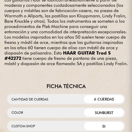
Las guitarras Haar se fabrican artesanalmente a partir de
maderas y componentes cuidadosamente seleccionados (los
cuerpos y mástiles son de fabricación casera, no piezas de
Warmoth o Allparts, las pastillas son Kloppmann, Lindy Fralin,
Bare Knuckle y otras). Todos los instrumentos se someten a los
procedimientos de Plek Machine para conseguir una
entonación y una comodidad de interpretación excepcionales.
Los modelos inspirados en los años 50 suelen tener cuerpo de
fresno y mástil de arce, mientras que las guitarras inspiradas
en los años 60 tienen cuerpo de aliso con mástil de arce y
diapasón de palisandro. Esta
HAAR GUITAR Trad S
#42272
tiene cuerpo de fresno de pantano de una pieza,
mástil y diapasón de arce flameado 5A y pastillas Lindy Fralin.
FICHA TÉCNICA
6 CUERDAS
CANTIDAD DE CUERDAS
SUNBURST
COLOR
SI
CUSTOM SHOP