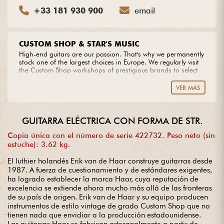
+33 181 930 900
email
CUSTOM SHOP & STAR'S MUSIC
High-end guitars are our passion. That's why we permanently
stock one of the largest choices in Europe. We regularly visit
the Custom Shop workshops of prestigious brands to select
the most beautiful pieces of wood available, from which we
create our own models. Do you dream of an extraordinary
VER MÁS
guitar? Entrust us with your project with complete peace of
mind.
GUITARRA ELÉCTRICA CON FORMA DE STR.
Copia única con el número de serie 422732. Peso neto (sin
estuche): 3.62 kg.
El luthier holandés Erik van de Haar construye guitarras desde
1987. A fuerza de cuestionamiento y de estándares exigentes,
ha logrado establecer la marca Haar, cuya reputación de
excelencia se extiende ahora mucho más allá de las fronteras
de su país de origen. Erik van de Haar y su equipo producen
instrumentos de estilo vintage de grado Custom Shop que no
tienen nada que envidiar a la producción estadounidense.