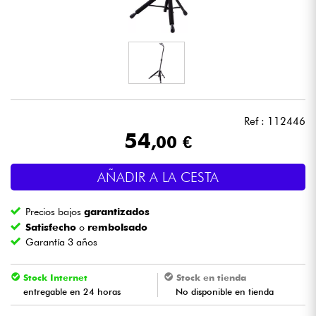
Auriculares
Micros
DJ
Ref : 112446
Sistemas de Sonido
54
,00 €
Luces
AÑADIR A LA CESTA
Batería y percusión
Precios bajos
garantizados
Satisfecho
o
rembolsado
Vientos
Garantía 3 años
Violines y cuarteto
Stock Internet
Stock en tienda
entregable en 24 horas
No disponible en tienda
Niños