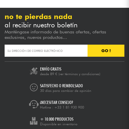
no te pierdas nada
al recibir nuestro boletín
Manténgase informado de buenas ofertas, ofertas
exclusivas, nuevos productos...
GO !
ENVÍO GRATIS
desde 89 €
(ver términos y condiciones)
SATISFECHO O REMBOLSADO
30 días para cambiar de opinión
¿NECESITAR CONSEJO?
Hotline :
+33 1 81 930 900
+ 10.000 PRODUCTOS
Disponible en inventario