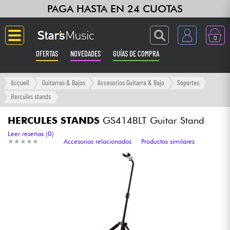
PAGA HASTA EN 24 CUOTAS
0
OFERTAS
NOVEDADES
GUÍAS DE COMPRA
Langue
Accueil
Guitarras & Bajos
Accesorios Guitarra & Bajo
Soportes
Hercules stands
Guitarras & Bajos
HERCULES STANDS
GS414BLT Guitar Stand
Ampli & Efectos
Leer reseñas (0)
★
★
★
★
★
★
★
★
★
★
Accesorios relacionados
Productos similares
Pianos
Sintetizadores & samplers
Grabación