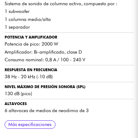
Sistema de sonido de columna activo, compuesto por :
1 subwoofer
1 columna media/alta
1 separador
POTENCIA Y AMPLIFICADOR
Potencia de pico: 2000 W
Amplificador: Bi-amplificado, clase D
Consumo nominal: 0,8 A / 100 - 240 V
RESPUESTA EN FRECUENCIA
38 Hz - 20 kHz (-10 dB)
NIVEL MÁXIMO DE PRESIÓN SONORA (SPL)
130 dB (pico)
ALTAVOCES
6 altavoces de medios de neodimio de 3
DIRECTIVIDAD
ENTRADAS / CONEXIONES
BLUETOOTH
DSP Y AJUSTES
DISEÑO Y MATERIALES
ACCESORIOS SUMINISTRADOS
DIMENSIONES Y PESO
COMPATIBILIDAD Y AMPLIACIÓN
Más especificaciones
Horizontal: 120
2 x XLR/jack combo (micro/línea) con ganancia dedicada
Bluetooth 5.0 para transmisión inalámbrica de audio
Ecualizador de 3 bandas con medios semiparamétricos
Robusto subwoofer de contrachapado de abedul
Funda protectora acolchada para el subwoofer
Dimensiones (ancho x alto x fondo): 37 x 208 x 47,8 cm
Compatible con los subwoofers HK Audio SONAR 115 Sub D
antirresonante
para graves aún más potentes
Vertical: 30
1 x entrada de instrumento de alta impedancia (jack de 6,3
Función True Wireless Stereo (TWS): se pueden emparejar dos
3 preajustes: Música, Voz, DJ
Bolsa de transporte acolchada para la columna y el
Peso: 26,9 kg