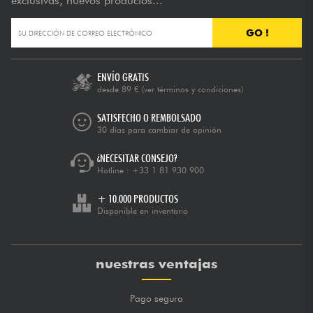
exclusivas, nuevos productos...
GO !
ENVÍO GRATIS
desde 89 €
(ver términos y condiciones)
SATISFECHO O REMBOLSADO
30 días para cambiar de opinión
¿NECESITAR CONSEJO?
Hotline :
+33 1 81 930 900
+ 10.000 PRODUCTOS
Disponible en inventario
nuestras ventajas
Pago seguro