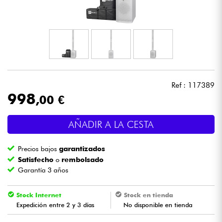
Auriculares
Micros
DJ
Ref : 117389
Sistemas de Sonido
998
,00 €
Luces
AÑADIR A LA CESTA
Batería y percusión
Precios bajos
garantizados
Satisfecho
o
rembolsado
Vientos
Garantía 3 años
Violines y cuarteto
Stock Internet
Stock en tienda
Expedición entre 2 y 3 días
No disponible en tienda
Niños