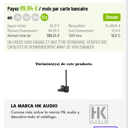
89.84 €
Payez
/ mois
par carte bancaire
Cables & Acces.
3x
4x
10x
12x
en
Simuler
Apport initial:
83.17 €
Mensualités:
11 x 89.84 €
HiFi
Montant financement:
914.83 €
Coût financement:
73.41 €
Montant total dù:
988.24 €
TAEG fixe:
16.9 %
UN CRÉDIT VOUS ENGAGE ET DOIT ÊTRE REMBOURSÉ. VÉRIFIEZ VOS
Bundle
CAPACITÉS DE REMBOURSEMENT AVANT DE VOUS ENGAGER.
Ver nuestras marcas
Variación(es) de este producto.
LA MARCA HK AUDIO
Conoce más sobre la marca Hk audio y
descubre todo el catálogo.