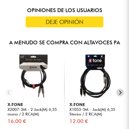
mm)
POLAR MK2 para streaming estéreo
Columna y espaciador en perfil de aluminio de baja
espaciador
5 ranuras para guardar ajustes de usuario
resonancia
1 x entrada AUX (RCA) para DJ o reproductor de audio (control
OPINIONES DE LOS USUARIOS
Línea de retardo ajustable (distancia en metros)
Bluetooth simultáneo)
Rejilla frontal de acero con tratamiento anticorrosión y
espuma acústica
DEJE OPINIÓN
1 x salida de mezcla (XLR)
Acabados: negro (RAL 9005) o blanco (RAL 9003)
1 x puerto USB-C (para alimentar dispositivos externos)
1 x conector de red IEC
A MENUDO SE COMPRA CON ALTAVOCES PA
X-TONE
X-TONE
X2007-3M - 2 Jack(M) 6,35
X1053-3M - Jack(M) 6,35
mono / 2 RCA(M)
Stereo / 2 RCA(M)
16.00 €
12.00 €