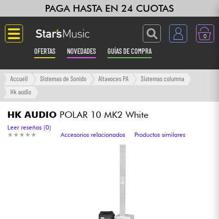
PAGA HASTA EN 24 CUOTAS
0
OFERTAS
NOVEDADES
GUÍAS DE COMPRA
Langue
Accueil
Sistemas de Sonido
Altavoces PA
Sistemas columna
Hk audio
Guitarras & Bajos
HK AUDIO
POLAR 10 MK2 White
Ampli & Efectos
Leer reseñas (0)
★
★
★
★
★
★
★
★
★
★
Accesorios relacionados
Productos similares
Pianos
Sintetizadores & samplers
Grabación