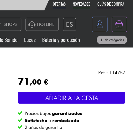
OFERTAS
NOVEDADES
GUÍAS DE COMPRA
ES
SHOPS
HOTLINE
0
France
de Sonido
Luces
Batería y percusión
de catégories
Belgique
Pianos
België
Auriculares
Deutschland
Ref : 114757
71
,00 €
Nederland
Sistemas de Sonido
English
AÑADIR A LA CESTA
Vientos
Precios bajos
garantizados
Cables & Acces.
Satisfecho
o
rembolsado
2 años de garantia