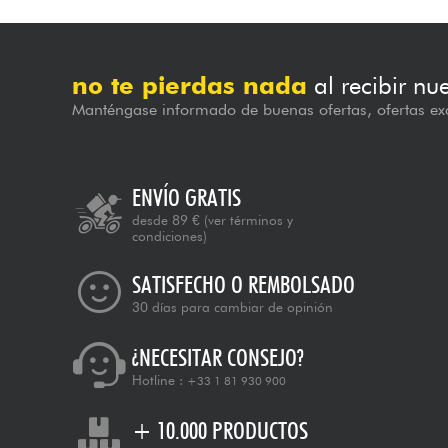
no te pierdas nada
al recibir nu
Manténgase informado de buenas ofertas, ofertas exc
ENVÍO GRATIS
desde 89 €
(ver términos y
condiciones)
SATISFECHO O REMBOLSADO
30 días para cambiar de opinión
¿NECESITAR CONSEJO?
Hotline :
+33 1 81 930 900
+ 10.000 PRODUCTOS