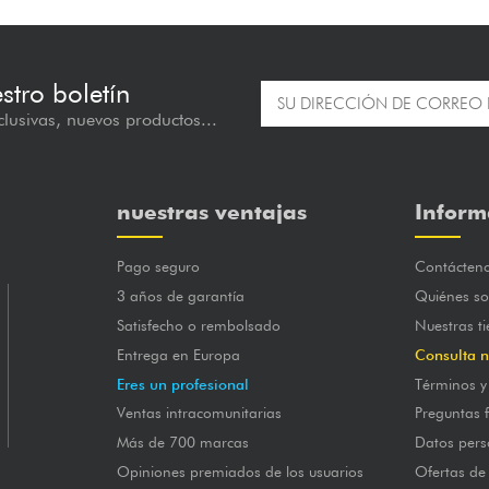
estro boletín
lusivas, nuevos productos...
nuestras ventajas
Inform
Pago seguro
Contácten
3 años de garantía
Quiénes s
Satisfecho o rembolsado
Nuestras t
Entrega en Europa
Consulta n
Eres un profesional
Términos y
Ventas intracomunitarias
Preguntas 
Más de 700 marcas
Datos pers
Opiniones premiados de los usuarios
Ofertas de