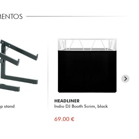
MENTOS
HEADLINER
HE
p stand
Indio DJ Booth Scrim, black
Ind
69.00 €
69