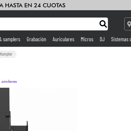
A HASTA EN 24 CUOTAS
 & samplers
Grabación
Auriculares
Micros
DJ
Sistemas 
Ampli & Efectos
Humpter
Grabación
 similares
DJ
Batería y percusión
Niños