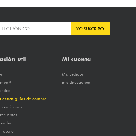
YO SUSCRIBO
ación útil
Mi cuenta
os
Mis pedidos
omos ?
mis direcciones
iendas
uestras guías de compra
 condiciones
frecuentes
onales
 trabajo