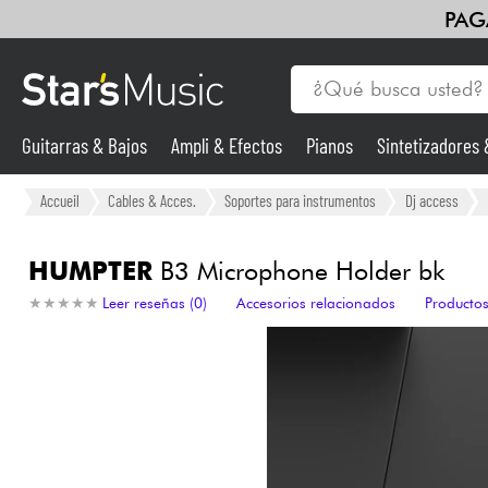
PAG
Guitarras & Bajos
Ampli & Efectos
Pianos
Sintetizadores
Guitarras & Bajos
Accueil
Cables & Acces.
Soportes para instrumentos
Dj access
Sintetizadores & samplers
HUMPTER
B3 Microphone Holder bk
★
★
★
★
★
★
★
★
★
★
Leer reseñas (0)
Accesorios relacionados
Productos
Micros
Luces
Violines y cuarteto