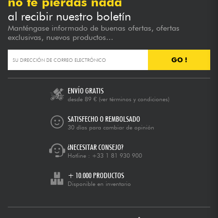
no te pierdas nada
al recibir nuestro boletín
Manténgase informado de buenas ofertas, ofertas
exclusivas, nuevos productos...
GO !
ENVÍO GRATIS
desde 89 €
(ver términos y condiciones)
SATISFECHO O REMBOLSADO
30 días para cambiar de opinión
¿NECESITAR CONSEJO?
Hotline :
+33 1 81 930 900
+ 10.000 PRODUCTOS
Disponible en inventario