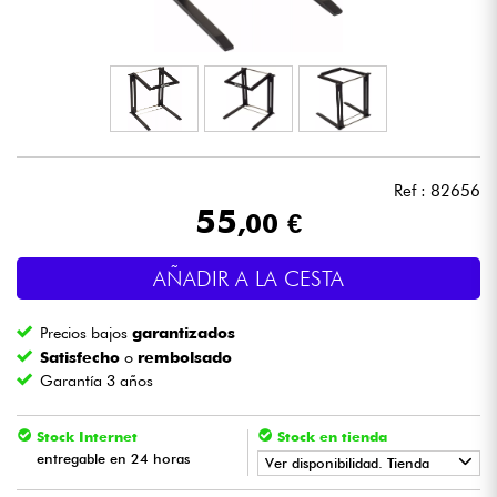
Auriculares
Micros
DJ
Ref : 82656
Sistemas de Sonido
55
,00 €
Luces
AÑADIR A LA CESTA
Batería y percusión
Precios bajos
garantizados
Satisfecho
o
rembolsado
Vientos
Garantía 3 años
Violines y cuarteto
Stock Internet
Stock en tienda
entregable en 24 horas
Ver disponibilidad. Tienda
Niños