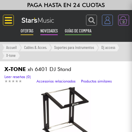
PAGA HASTA EN 24 CUOTAS
0
OFERTAS
NOVEDADES
GUÍAS DE COMPRA
Langue
Accueil
Cables & Acces.
Soportes para instrumentos
Dj access
X-tone
Guitarras & Bajos
X-TONE
xh 6401 DJ Stand
Ampli & Efectos
Leer reseñas (0)
★
★
★
★
★
★
★
★
★
★
Accesorios relacionados
Productos similares
Pianos
Sintetizadores & samplers
Grabación