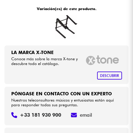
•
Star
'
S
Music
BORDEAUX
Variación(es) de este producto.
•
Cables & Acces.
Star
'
S
Music
BRUGES
•
Star
'
S
Music
BRUXELLES
HiFi
•
Star
'
S
Music
LILLE
Bundle
LA MARCA X-TONE
•
Star
'
S
Music
LYON
Conoce más sobre la marca X-tone y
Ver nuestras marcas
descubre todo el catálogo.
•
Star
'
S
Music
PARIS
DESCUBRIR
•
Star
'
S
Music
TOULOUSE
PÓNGASE EN CONTACTO CON UN EXPERTO
Nuestros teleconsultores músicos y entusiastas están aquí
para responder todas sus preguntas.
+33 181 930 900
email