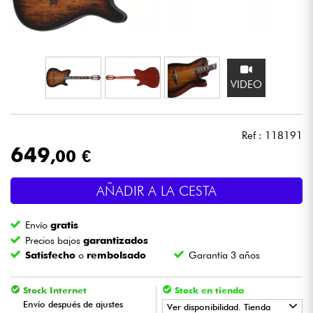
Auriculares
Micros
VIDEO
DJ
Sistemas de Sonido
Ref : 118191
649
,00 €
Luces
AÑADIR A LA CESTA
Batería y percusión
Envío
gratis
Vientos
Precios bajos
garantizados
Satisfecho
o
rembolsado
Garantía 3 años
Violines y cuarteto
Stock Internet
Stock en tienda
Envío después de ajustes
Ver disponibilidad. Tienda
Niños