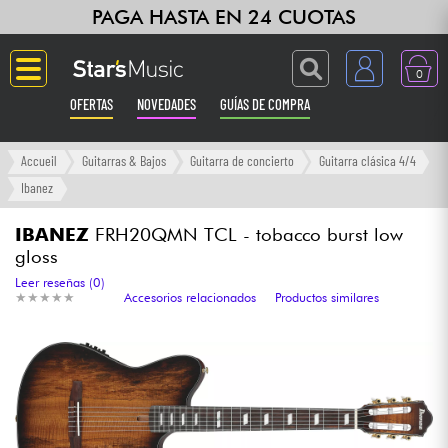
PAGA HASTA EN 24 CUOTAS
0
OFERTAS
NOVEDADES
GUÍAS DE COMPRA
Langue
Accueil
Guitarras & Bajos
Guitarra de concierto
Guitarra clásica 4/4
Ibanez
Guitarras & Bajos
IBANEZ
FRH20QMN TCL - tobacco burst low
gloss
Ampli & Efectos
Leer reseñas (0)
★
★
★
★
★
★
★
★
★
★
Accesorios relacionados
Productos similares
Pianos
Sintetizadores & samplers
Grabación