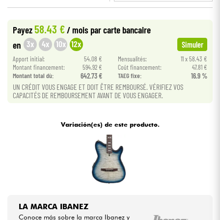
•
Star
'
S
Music
BRUXELLES
Cables & Acces.
58.43 €
Payez
/ mois
par carte bancaire
3x
4x
10x
12x
en
Simuler
HiFi
Apport initial:
54.08 €
Mensualités:
11 x 58.43 €
Montant financement:
594.92 €
Coût financement:
47.81 €
Montant total dù:
642.73 €
TAEG fixe:
16.9 %
Bundle
UN CRÉDIT VOUS ENGAGE ET DOIT ÊTRE REMBOURSÉ. VÉRIFIEZ VOS
CAPACITÉS DE REMBOURSEMENT AVANT DE VOUS ENGAGER.
Ver nuestras marcas
Variación(es) de este producto.
LA MARCA IBANEZ
Conoce más sobre la marca Ibanez y