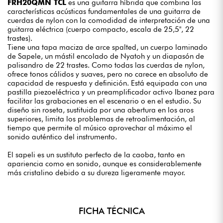
FRH20QMN TCL
es una guitarra híbrida que combina las
características acústicas fundamentales de una guitarra de
cuerdas de nylon con la comodidad de interpretación de una
guitarra eléctrica (cuerpo compacto, escala de 25,5", 22
trastes).
Tiene una tapa maciza de arce spalted, un cuerpo laminado
de Sapele, un mástil encolado de Nyatoh y un diapasón de
palisandro de 22 trastes. Como todas las cuerdas de nylon,
ofrece tonos cálidos y suaves, pero no carece en absoluto de
capacidad de respuesta y definición. Está equipada con una
pastilla piezoeléctrica y un preamplificador activo Ibanez para
facilitar las grabaciones en el escenario o en el estudio. Su
diseño sin roseta, sustituida por una abertura en los aros
superiores, limita los problemas de retroalimentación, al
tiempo que permite al músico aprovechar al máximo el
sonido auténtico del instrumento.
El sapeli es un sustituto perfecto de la caoba, tanto en
apariencia como en sonido, aunque es considerablemente
más cristalino debido a su dureza ligeramente mayor.
FICHA TÉCNICA