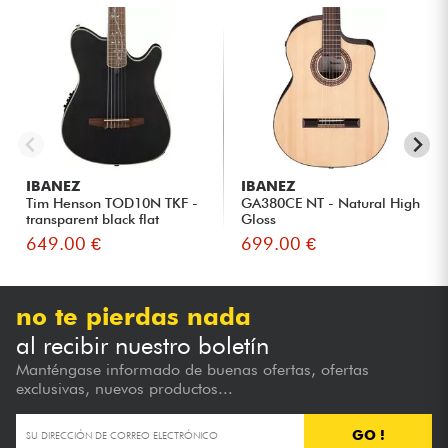
IBANEZ
IBANEZ
Tim Henson TOD10N TKF -
GA380CE NT - Natural High
transparent black flat
Gloss
649.00 €
699.00 €
no te pierdas nada
al recibir nuestro boletín
Manténgase informado de buenas ofertas, ofertas
exclusivas, nuevos productos...
GO !