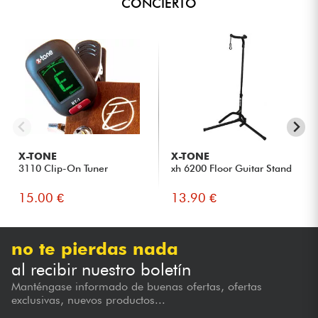
CONCIERTO
X-TONE
X-TONE
3110 Clip-On Tuner
xh 6200 Floor Guitar Stand
15.00 €
13.90 €
no te pierdas nada
al recibir nuestro boletín
Manténgase informado de buenas ofertas, ofertas
exclusivas, nuevos productos...