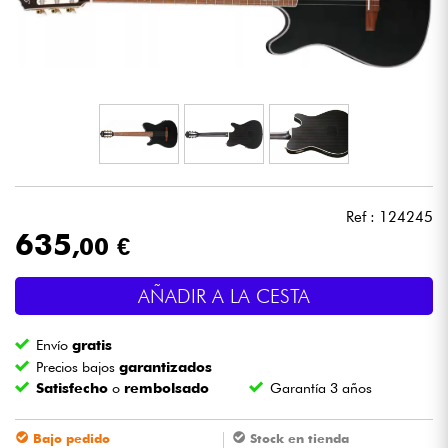
Auriculares
Micros
DJ
Sistemas de Sonido
Ref : 124245
Luces
635
,00 €
Batería y percusión
AÑADIR A LA CESTA
Vientos
Envío
gratis
Precios bajos
garantizados
Satisfecho
o
rembolsado
Garantía 3 años
Violines y cuarteto
Bajo pedido
Stock en tienda
Niños