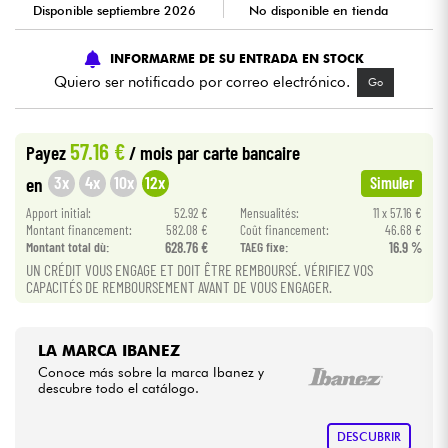
Disponible septiembre 2026
No disponible en tienda
Cables & Acces.
INFORMARME DE SU ENTRADA EN STOCK
Quiero ser notificado por correo electrónico.
Go
HiFi
57.16 €
Payez
/ mois
par carte bancaire
Bundle
3x
4x
10x
12x
en
Simuler
Ver nuestras marcas
Apport initial:
52.92 €
Mensualités:
11 x 57.16 €
Montant financement:
582.08 €
Coût financement:
46.68 €
Montant total dù:
628.76 €
TAEG fixe:
16.9 %
UN CRÉDIT VOUS ENGAGE ET DOIT ÊTRE REMBOURSÉ. VÉRIFIEZ VOS
CAPACITÉS DE REMBOURSEMENT AVANT DE VOUS ENGAGER.
LA MARCA IBANEZ
Conoce más sobre la marca Ibanez y
descubre todo el catálogo.
DESCUBRIR