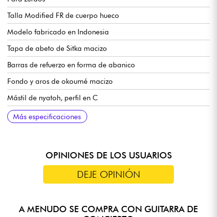
Talla Modified FR de cuerpo hueco
Modelo fabricado en Indonesia
Tapa de abeto de Sitka macizo
Barras de refuerzo en forma de abanico
Fondo y aros de okoumé macizo
Mástil de nyatoh, perfil en C
Diapasón de palisandro, 22 trastes
Longitud de la escala: 648 mm/25,5"
Radio: 15,75" - 400 mm
Ancho del mástil en la cejuela: 46 mm
Ancho del mástil en el traste 14: 58 mm
Grosor del mástil en el primer traste: 21 mm
Grosor del mástil en el séptimo traste: 22 mm
Puente de palisandro
Pastilla Fishman® S-Core
Preamplificador Ibanez AEQ210TF con afinador integrado
Clavijas de afinación Ibanez Gold Classical
Longitud del cuerpo: 17,1/2"
Anchura del cuerpo: 13,15/16"
Grosor del cuerpo: 1,15/16" - 4,83 cm
Más especificaciones
OPINIONES DE LOS USUARIOS
DEJE OPINIÓN
A MENUDO SE COMPRA CON GUITARRA DE