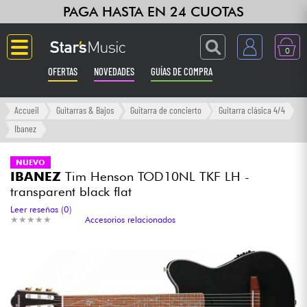
PAGA HASTA EN 24 CUOTAS
0
OFERTAS
NOVEDADES
GUÍAS DE COMPRA
Langue
Accueil
Guitarras & Bajos
Guitarra de concierto
Guitarra clásica 4/4
Ibanez
Guitarras & Bajos
NUEVO
IBANEZ
Tim Henson TOD10NL TKF LH -
Ampli & Efectos
transparent black flat
Leer reseñas (0)
Pianos
★
★
★
★
★
★
★
★
★
★
Accesorios relacionados
Sintetizadores & samplers
Grabación