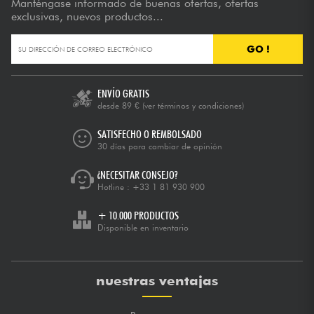
Manténgase informado de buenas ofertas, ofertas
exclusivas, nuevos productos...
GO !
ENVÍO GRATIS
desde 89 €
(ver términos y condiciones)
SATISFECHO O REMBOLSADO
30 días para cambiar de opinión
¿NECESITAR CONSEJO?
Hotline :
+33 1 81 930 900
+ 10.000 PRODUCTOS
Disponible en inventario
nuestras ventajas