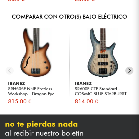
COMPARAR CON OTRO(S) BAJO ELÉCTRICO
IBANEZ
IBANEZ
SRH505F NNF Fretless
SR600E CTF Standard -
Workshop - Dragon Eye
COSMIC BLUE STARBURST
Burst F...
FLAT
815.00 €
814.00 €
no te pierdas nada
al recibir nuestro boletín