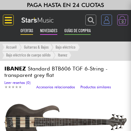
PAGA HASTA EN 24 CUOTAS
0
OFERTAS
NOVEDADES
GUÍAS DE COMPRA
Langue
Accueil
Guitarras & Bajos
Bajo eléctrico
Bajo eléctrico de cuerpo sólido
Ibanez
Guitarras & Bajos
IBANEZ
Standard BTB606 TGF 6-String -
transparent grey flat
Ampli & Efectos
Leer reseñas (0)
★
★
★
★
★
★
★
★
★
★
Accesorios relacionados
Productos similares
Pianos
Sintetizadores & samplers
Grabación