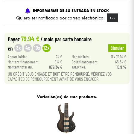
INFORMARME DE SU ENTRADA EN STOCK
Cables & Acces.
Quiero ser notificado por correo electrónico.
Go
HiFi
79.94 €
Payez
/ mois
par carte bancaire
Bundle
3x
4x
10x
12x
en
Simuler
Apport initial:
74 €
Mensualités:
11 x 79.94 €
Ver nuestras marcas
Montant financement:
814 €
Coût financement:
65.34 €
Montant total dù:
879.34 €
TAEG fixe:
16.9 %
UN CRÉDIT VOUS ENGAGE ET DOIT ÊTRE REMBOURSÉ. VÉRIFIEZ VOS
CAPACITÉS DE REMBOURSEMENT AVANT DE VOUS ENGAGER.
Variación(es) de este producto.