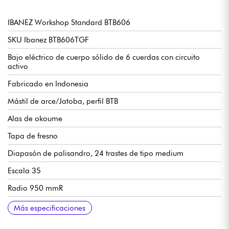
IBANEZ Workshop Standard BTB606
SKU Ibanez BTB606TGF
Bajo eléctrico de cuerpo sólido de 6 cuerdas con circuito
activo
Fabricado en Indonesia
Mástil de arce/Jatoba, perfil BTB
Alas de okoume
Tapa de fresno
Diapasón de palisandro, 24 trastes de tipo medium
Escala 35
Radio 950 mmR
Anchura del mástil 1er traste 54 mm
Anchura mástil último traste 85 mm
Espesor del mástil 1er traste 20 mm
Espesor del mástil 12º traste 22 mm
2x pastillas pasivas Ibanez A1
Ecualizador Ibanez Custom Electronics de 3 bandas con
Controles (ver diagrama)
Puente Ibanez MR5
Mecánicas Ibanez clavijas de afinación selladas
Acabado satinado
Afinación de fábrica 1C,2G,3D,4A,5E,6B
Tensiones de cuerdas de fábrica
Estuche recomendado Ibanez MRB350C
Estuche recomendado Ibanez IBB540-BK
Más especificaciones
conmutador de frecuencias medias de 3 vías
.032/.045/.065/.080/.100/.130