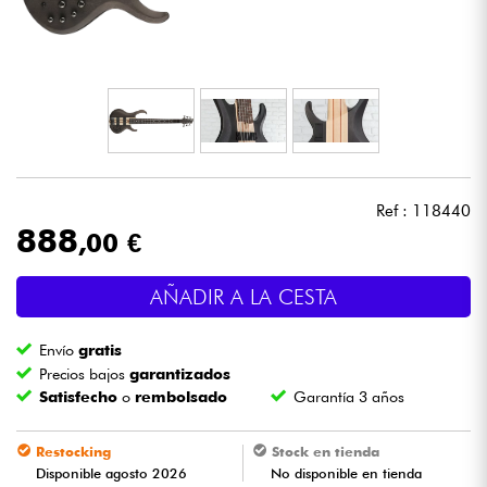
Auriculares
Micros
DJ
Sistemas de Sonido
Ref : 118440
888
,00 €
Luces
AÑADIR A LA CESTA
Batería y percusión
Envío
gratis
Vientos
Precios bajos
garantizados
Satisfecho
o
rembolsado
Garantía 3 años
Violines y cuarteto
Restocking
Stock en tienda
Disponible agosto 2026
No disponible en tienda
Niños