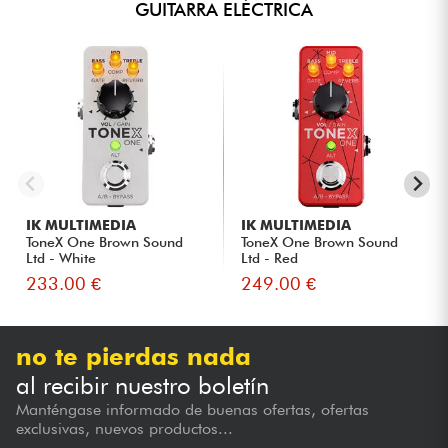
GUITARRA ELÉCTRICA
IK MULTIMEDIA
IK MULTIMEDIA
ToneX One Brown Sound
ToneX One Brown Sound
Ltd - White
Ltd - Red
233.00 €
249.00 €
no te pierdas nada
al recibir nuestro boletín
Manténgase informado de buenas ofertas, ofertas
exclusivas, nuevos productos...