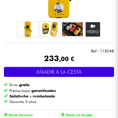
Auriculares
Micros
VIDEO
DJ
Sistemas de Sonido
Ref : 118248
233
,00 €
Luces
AÑADIR A LA CESTA
Batería y percusión
Envío
gratis
Vientos
Precios bajos
garantizados
Satisfecho
o
rembolsado
Garantía 3 años
Violines y cuarteto
Stock Internet
Stock en tienda
Niños