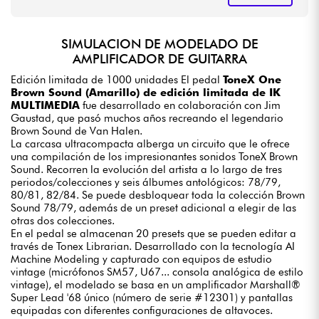
SIMULACION DE MODELADO DE
AMPLIFICADOR DE GUITARRA
Edición limitada de 1000 unidades El pedal
ToneX One
Brown Sound (Amarillo) de edición limitada de IK
MULTIMEDIA
fue desarrollado en colaboración con Jim
Gaustad, que pasó muchos años recreando el legendario
Brown Sound de Van Halen.
La carcasa ultracompacta alberga un circuito que le ofrece
una compilación de los impresionantes sonidos ToneX Brown
Sound. Recorren la evolución del artista a lo largo de tres
periodos/colecciones y seis álbumes antológicos: 78/79,
80/81, 82/84. Se puede desbloquear toda la colección Brown
Sound 78/79, además de un preset adicional a elegir de las
otras dos colecciones.
En el pedal se almacenan 20 presets que se pueden editar a
través de Tonex Librarian. Desarrollado con la tecnología AI
Machine Modeling y capturado con equipos de estudio
vintage (micrófonos SM57, U67... consola analógica de estilo
vintage), el modelado se basa en un amplificador Marshall®
Super Lead '68 único (número de serie #12301) y pantallas
equipadas con diferentes configuraciones de altavoces.