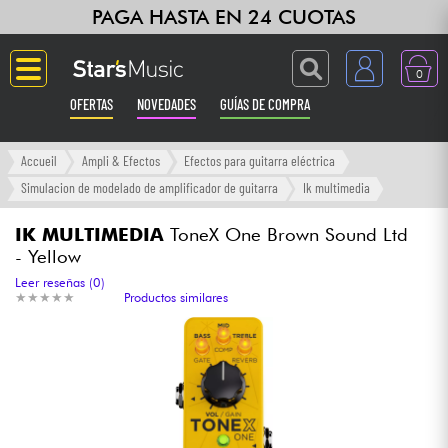
PAGA HASTA EN 24 CUOTAS
0
OFERTAS
NOVEDADES
GUÍAS DE COMPRA
Langue
Accueil
Ampli & Efectos
Efectos para guitarra eléctrica
Simulacion de modelado de amplificador de guitarra
Ik multimedia
Guitarras & Bajos
IK MULTIMEDIA
ToneX One Brown Sound Ltd
- Yellow
Ampli & Efectos
Leer reseñas (0)
★
★
★
★
★
★
★
★
★
★
Productos similares
Pianos
Sintetizadores & samplers
Grabación