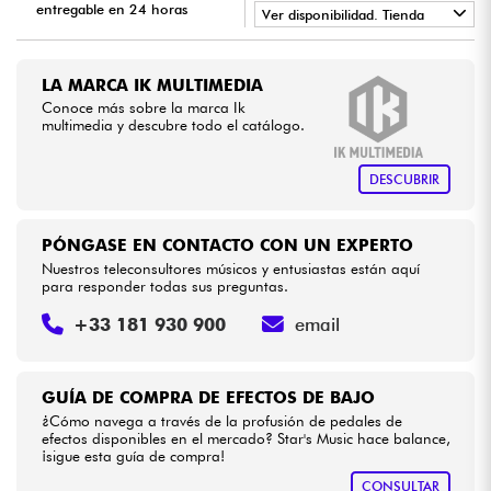
entregable en 24 horas
Ver disponibilidad. Tienda
•
Cables & Acces.
LA PÉDALE BY
Star
'
S
Music
LA MARCA IK MULTIMEDIA
•
Star
'
S
Music
BRUXELLES
Conoce más sobre la marca Ik
HiFi
multimedia y descubre todo el catálogo.
•
Star
'
S
Music
LILLE
Bundle
DESCUBRIR
Ver nuestras marcas
PÓNGASE EN CONTACTO CON UN EXPERTO
Nuestros teleconsultores músicos y entusiastas están aquí
para responder todas sus preguntas.
+33 181 930 900
email
GUÍA DE COMPRA DE EFECTOS DE BAJO
¿Cómo navega a través de la profusión de pedales de
efectos disponibles en el mercado? Star's Music hace balance,
¡sigue esta guía de compra!
CONSULTAR