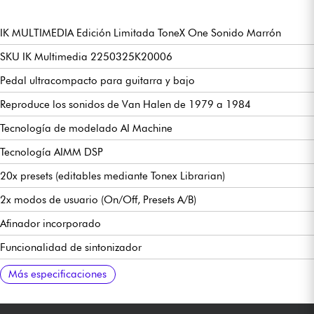
IK MULTIMEDIA Edición Limitada ToneX One Sonido Marrón
SKU IK Multimedia 2250325K20006
Pedal ultracompacto para guitarra y bajo
Reproduce los sonidos de Van Halen de 1979 a 1984
Tecnología de modelado AI Machine
Tecnología AIMM DSP
20x presets (editables mediante Tonex Librarian)
2x modos de usuario (On/Off, Presets A/B)
Afinador incorporado
Funcionalidad de sintonizador
Interfaz de audio USB de 24 bits/44,1 kHz
Salida de auriculares estéreo (mediante cable TRS)
Convertidores de 24 bits/192 kHz de ruido ultrabajo.
Respuesta en frecuencia 5 Hz-24 kHz
Rango dinámico de 123 dB
Conexión USB/interfaz de audio de 24 bits/44,1 kHz
Alimentación mediante 9 V CC, 120 mA (opcional) o USB-C
48 mm/1,89" (ancho) x 94 mm/3,7" (fondo) x 53 mm/2,09" (alto)
160 g
Software Tonex SE disponible para descarga gratuita
Manual:
Más especificaciones
https://g1.ikmultimedia.com/html/Manuals/TONEXONE/TONEX_