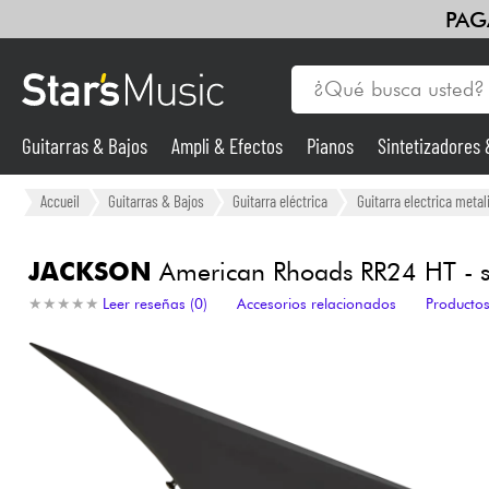
PAG
Guitarras & Bajos
Ampli & Efectos
Pianos
Sintetizadores
Guitarras & Bajos
Accueil
Guitarras & Bajos
Guitarra eléctrica
Guitarra electrica metal
Sintetizadores & samplers
JACKSON
American Rhoads RR24 HT - sa
★
★
★
★
★
★
★
★
★
★
Leer reseñas (0)
Accesorios relacionados
Productos
Micros
Luces
Violines y cuarteto