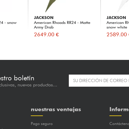
JACKSON
JACKSON
24 - snow
American Rhoads RR24 - Matte
American R
Army Drab
snow white
2649.00 €
2589.00 
estro boletín
lusivas, nuevos productos...
nuestras ventajas
Inform
Pago seguro
Contácten