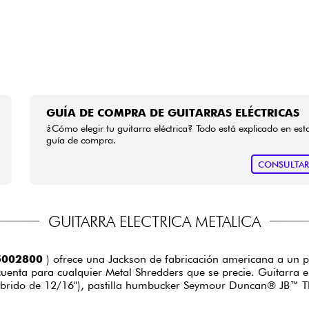
GUÍA DE COMPRA DE GUITARRAS ELÉCTRICAS
¿Cómo elegir tu guitarra eléctrica? Todo está explicado en est
guía de compra.
CONSULTA
GUITARRA ELECTRICA METALICA
5002800
) ofrece una Jackson de fabricación americana a un pre
enta para cualquier Metal Shredders que se precie. Guitarra el
híbrido de 12/16"), pastilla humbucker Seymour Duncan® JB™ TB