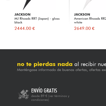
JACKSON
JACKSON
MJ Rhoads RRT (Japan) - gloss
American Rhoads RR
black
white
2444.00 €
2649.00 €
no te pierdas nada
al recibir nu
Manténgase informado de buenas ofertas, ofertas exc
ENVÍO GRATIS
desde 89 €
(ver términos y
condiciones)