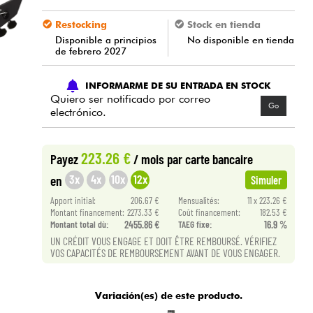
Restocking
Stock en tienda
Disponible a principios
No disponible en tienda
de febrero 2027
INFORMARME DE SU ENTRADA EN STOCK
Quiero ser notificado por correo
Go
electrónico.
223.26 €
Payez
/ mois
par carte bancaire
3x
4x
10x
12x
en
Simuler
Apport initial:
206.67 €
Mensualités:
11 x 223.26 €
Montant financement:
2273.33 €
Coût financement:
182.53 €
Montant total dù:
2455.86 €
TAEG fixe:
16.9 %
UN CRÉDIT VOUS ENGAGE ET DOIT ÊTRE REMBOURSÉ. VÉRIFIEZ
VOS CAPACITÉS DE REMBOURSEMENT AVANT DE VOUS ENGAGER.
Variación(es) de este producto.