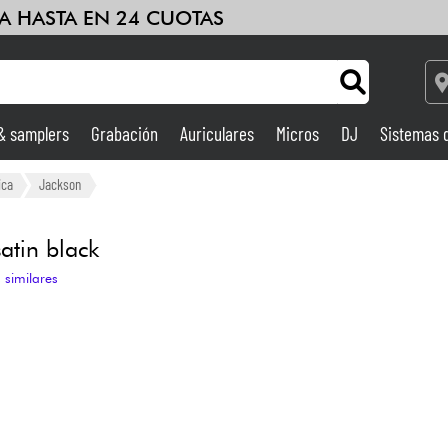
A HASTA EN 24 CUOTAS
 & samplers
Grabación
Auriculares
Micros
DJ
Sistemas 
Ampli & Efectos
ica
Jackson
Grabación
tin black
 similares
DJ
Batería y percusión
Niños