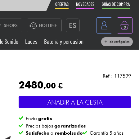
OFERTAS
NOVEDADES
GUÍAS DE COMPRA
ES
SHOPS
HOTLINE
0
France
de Sonido
Luces
Batería y percusión
de catégories
Belgique
Pianos
België
Auriculares
Deutschland
Ref : 117599
2480
,00 €
Nederland
Sistemas de Sonido
English
AÑADIR A LA CESTA
Vientos
Envío
gratis
Cables & Acces.
Precios bajos
garantizados
Satisfecho
o
rembolsado
Garantía 5 años