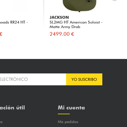
JACKSON
JA
hoads RR24 HT -
SL2MG HT American Soloist -
Ame
Matte Army Drab
bla
€
2499.00 €
26
YO SUSCRIBO
ación útil
Mi cuenta
os
Mis pedidos