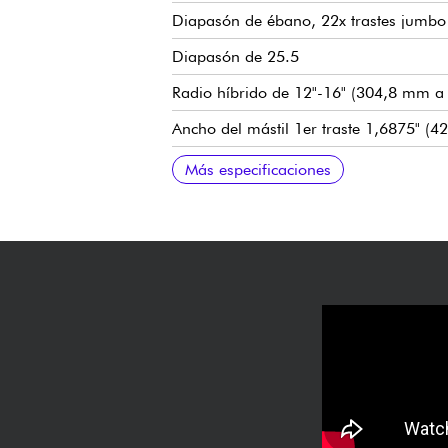
Diapasón de ébano, 22x trastes jumbo 
Diapasón de 25.5
Radio híbrido de 12"-16" (304,8 mm 
Ancho del mástil 1er traste 1,6875" (
Pastilla humbucker de doble bobinad
Volumen
Tono
Selector de pastillas de 3x posiciones
Puente fijo Hipshot 6 .125 Spacing
Mecanismos de clavijas de afinación
Cuerpo satinado
Mástil satinado
Se vende con funda Jackson® RR Foa
Más especificaciones