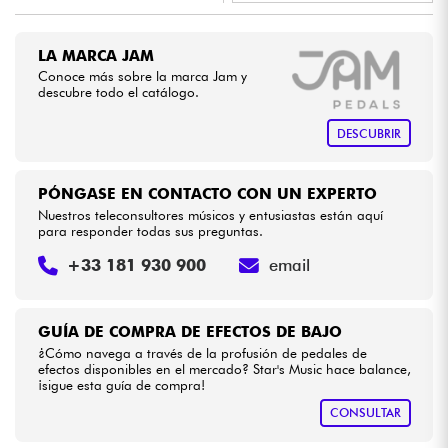
•
Star
'
S
Music
TOULOUSE
Cables & Acces.
LA MARCA JAM
Conoce más sobre la marca Jam y
descubre todo el catálogo.
HiFi
DESCUBRIR
Bundle
PÓNGASE EN CONTACTO CON UN EXPERTO
Ver nuestras marcas
Nuestros teleconsultores músicos y entusiastas están aquí
para responder todas sus preguntas.
+33 181 930 900
email
GUÍA DE COMPRA DE EFECTOS DE BAJO
¿Cómo navega a través de la profusión de pedales de
efectos disponibles en el mercado? Star's Music hace balance,
¡sigue esta guía de compra!
CONSULTAR