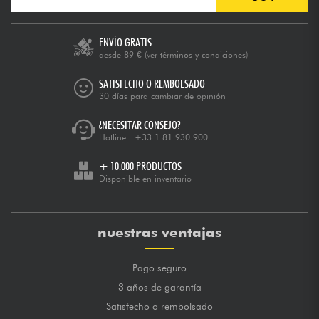
ENVÍO GRATIS
desde 89 €
(ver términos y condiciones)
SATISFECHO O REMBOLSADO
30 días para cambiar de opinión
¿NECESITAR CONSEJO?
Hotline :
+33 1 81 930 900
+ 10.000 PRODUCTOS
Disponible en inventario
nuestras ventajas
Pago seguro
3 años de garantía
Satisfecho o rembolsado