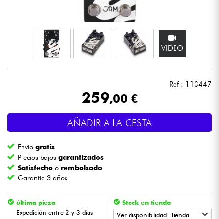
Auriculares
Micros
VIDEO
DJ
Ref : 113447
Sistemas de Sonido
259
,00 €
Luces
AÑADIR A LA CESTA
Batería y percusión
Envío
gratis
Precios bajos
garantizados
Vientos
Satisfecho
o
rembolsado
Garantía 3 años
Violines y cuarteto
última pieza
Stock en tienda
Expedición entre 2 y 3 días
Ver disponibilidad. Tienda
Niños