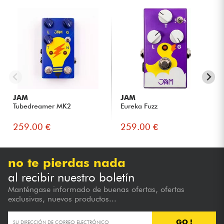
JAM
JAM
Tubedreamer MK2
Eureka Fuzz
259.00 €
259.00 €
no te pierdas nada
al recibir nuestro boletín
Manténgase informado de buenas ofertas, ofertas
exclusivas, nuevos productos...
GO !