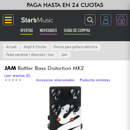
PAGA HASTA EN 24 CUOTAS
0
OFERTAS
NOVEDADES
GUÍAS DE COMPRA
Langue
Accueil
Ampli & Efectos
Efectos para guitarra eléctrica
Pedal overdrive / distorsión / fuzz
Jam
Guitarras & Bajos
JAM
Rattler Bass Distortion MK2
Ampli & Efectos
Leer reseñas (0)
★
★
★
★
★
★
★
★
★
★
Accesorios relacionados
Productos similares
Pianos
Sintetizadores & samplers
Grabación