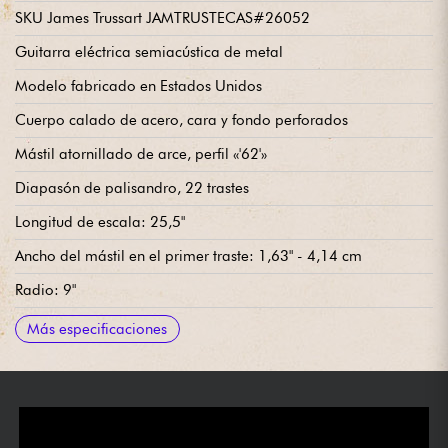
SKU James Trussart JAMTRUSTECAS#26052
Guitarra eléctrica semiacústica de metal
Modelo fabricado en Estados Unidos
Cuerpo calado de acero, cara y fondo perforados
Mástil atornillado de arce, perfil «'62'»
Diapasón de palisandro, 22 trastes
Longitud de escala: 25,5"
Ancho del mástil en el primer traste: 1,63" - 4,14 cm
Radio: 9"
Pastilla de puente de bobina simple James Trussart Arcane
Pastilla de mástil de doble bobina James Trussart Arcane
Volumen
Tono
Selector de pastillas de 3 posiciones
Potenciómetros CTS
Conectores y selectores Switchcraft
Puente James Trussart con 3 selletas compensadas
Clavijas de afinación Kluson Stagerred
Se vende con estuche rígido G&G Deluxe
Más especificaciones
Single-coil
Humbucker