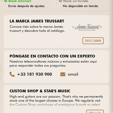
Stock Internet
Stock en tienda
Envío después de ajustes
No disponible en tienda
Cables & Acces.
LA MARCA JAMES TRUSSART
HiFi
Conoce más sobre la marca James
trussart y descubre todo el catálogo.
Bundle
DESCUBRIR
Ver nuestras marcas
PÓNGASE EN CONTACTO CON UN EXPERTO
Nuestros teleconsultores músicos y entusiastas están aquí
para responder todas sus preguntas.
+33 181 930 900
email
CUSTOM SHOP & STAR'S MUSIC
High-end guitars are our passion. That's why we permanently
stock one of the largest choices in Europe. We regularly visit
the Custom Shop workshops of prestigious brands to select
the most beautiful pieces of wood available, from which we
create our own models. Do you dream of an extraordinary