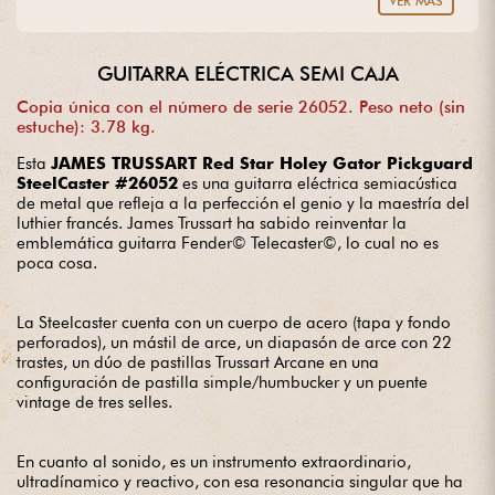
VER MÁS
guitar? Entrust us with your project with complete peace of
mind.
GUITARRA ELÉCTRICA SEMI CAJA
Copia única con el número de serie 26052. Peso neto (sin
estuche): 3.78 kg.
Esta
JAMES TRUSSART Red Star Holey Gator Pickguard
SteelCaster #26052
es una guitarra eléctrica semiacústica
de metal que refleja a la perfección el genio y la maestría del
luthier francés. James Trussart ha sabido reinventar la
emblemática guitarra Fender© Telecaster©, lo cual no es
poca cosa.
La Steelcaster cuenta con un cuerpo de acero (tapa y fondo
perforados), un mástil de arce, un diapasón de arce con 22
trastes, un dúo de pastillas Trussart Arcane en una
configuración de pastilla simple/humbucker y un puente
vintage de tres selles.
En cuanto al sonido, es un instrumento extraordinario,
ultradínamico y reactivo, con esa resonancia singular que ha