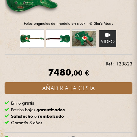
Auriculares
Micros
Fotos originales del modelo en stock - © Star's Music
DJ
VIDEO
Sistemas de Sonido
Ref : 123823
7480
Luces
,00 €
Batería y percusión
AÑADIR A LA CESTA
Envío
gratis
Vientos
Precios bajos
garantizados
Satisfecho
o
rembolsado
Violines y cuarteto
Garantía 3 años
Niños