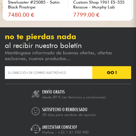
Steelcaster #25085 - Satin
Custom Shop 1961 ES-335
Black Pinstripe
Reissue - Murphy Lab
Heavy...
7480.00 €
7799.00 €
no te pierdas nada
al recibir nuestro boletín
Manténgase informado de buenas ofertas, ofertas
exclusivas, nuevos productos...
GO !
ENVÍO GRATIS
desde 89 €
(ver términos y condiciones)
SATISFECHO O REMBOLSADO
30 días para cambiar de opinión
¿NECESITAR CONSEJO?
Hotline :
+33 1 81 930 900