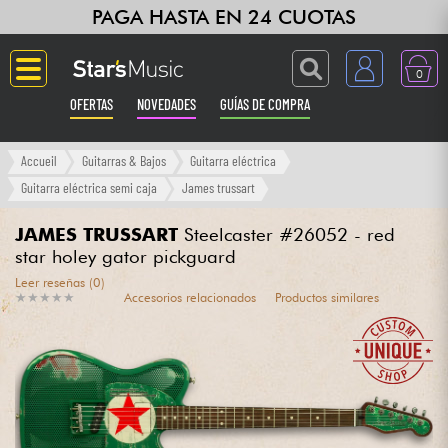
PAGA HASTA EN 24 CUOTAS
0
OFERTAS
NOVEDADES
GUÍAS DE COMPRA
Langue
Accueil
Guitarras & Bajos
Guitarra eléctrica
Guitarra eléctrica semi caja
James trussart
Guitarras & Bajos
JAMES TRUSSART
Steelcaster #26052 - red
star holey gator pickguard
Ampli & Efectos
Leer reseñas (0)
★
★
★
★
★
★
★
★
★
★
Accesorios relacionados
Productos similares
Pianos
Sintetizadores & samplers
Grabación