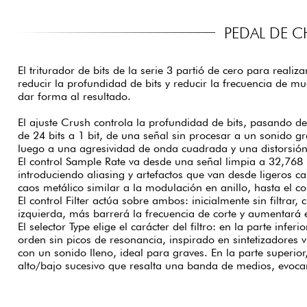
PEDAL DE 
El triturador de bits de la serie 3 partió de cero para realiz
reducir la profundidad de bits y reducir la frecuencia de mu
dar forma al resultado.
El ajuste Crush controla la profundidad de bits, pasando d
de 24 bits a 1 bit, de una señal sin procesar a un sonido gr
luego a una agresividad de onda cuadrada y una distorsión 
El control Sample Rate va desde una señal limpia a 32,768
introduciendo aliasing y artefactos que van desde ligeros 
caos metálico similar a la modulación en anillo, hasta el col
El control Filter actúa sobre ambos: inicialmente sin filtrar,
izquierda, más barrerá la frecuencia de corte y aumentará el
El selector Type elige el carácter del filtro: en la parte infe
orden sin picos de resonancia, inspirado en sintetizadore
con un sonido lleno, ideal para graves. En la parte superio
alto/bajo sucesivo que resalta una banda de medios, evoca