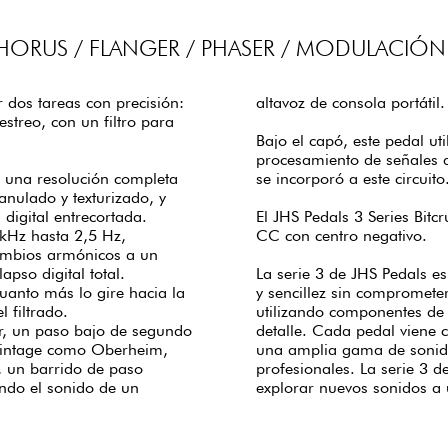
CHORUS / FLANGER / PHASER / MODULACIÓN
ar dos tareas con precisión:
altavoz de consola portátil.
estreo, con un filtro para
Bajo el capó, este pedal uti
procesamiento de señales 
e una resolución completa
se incorporó a este circuito
anulado y texturizado, y
digital entrecortada.
El JHS Pedals 3 Series Bitc
 kHz hasta 2,5 Hz,
CC con centro negativo.
cambios armónicos a un
apso digital total.
La serie 3 de JHS Pedals e
 cuanto más lo gire hacia la
y sencillez sin compromete
 filtrado.
utilizando componentes de a
rior, un paso bajo de segundo
detalle. Cada pedal viene co
s vintage como Oberheim,
una amplia gama de sonido
r, un barrido de paso
profesionales. La serie 3 
ndo el sonido de un
explorar nuevos sonidos a 