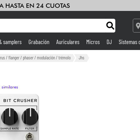
A HASTA EN 24 CUOTAS
 & samplers
Grabación
Auriculares
Micros
DJ
Sistemas 
Ampli & Efectos
rus / flanger / phaser / modulación / trémolo
Jhs
Grabación
 similares
DJ
Batería y percusión
Niños