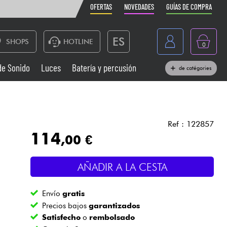
OFERTAS
NOVEDADES
GUÍAS DE COMPRA
ES
SHOPS
HOTLINE
0
France
de Sonido
Luces
Batería y percusión
de catégories
Belgique
Pianos
België
Auriculares
Deutschland
Ref : 122857
114
,00 €
Nederland
Sistemas de Sonido
English
AÑADIR A LA CESTA
Vientos
Envío
gratis
Cables & Acces.
Precios bajos
garantizados
Satisfecho
o
rembolsado