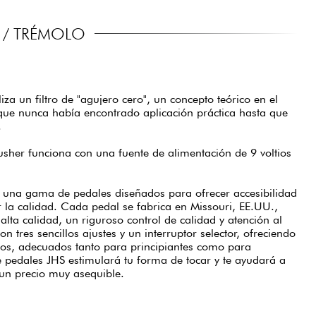
 / TRÉMOLO
liza un filtro de "agujero cero", un concepto teórico en el
que nunca había encontrado aplicación práctica hasta que
.
rusher funciona con una fuente de alimentación de 9 voltios
s una gama de pedales diseñados para ofrecer accesibilidad
r la calidad. Cada pedal se fabrica en Missouri, EE.UU.,
lta calidad, un riguroso control de calidad y atención al
n tres sencillos ajustes y un interruptor selector, ofreciendo
s, adecuados tanto para principiantes como para
de pedales JHS estimulará tu forma de tocar y te ayudará a
un precio muy asequible.