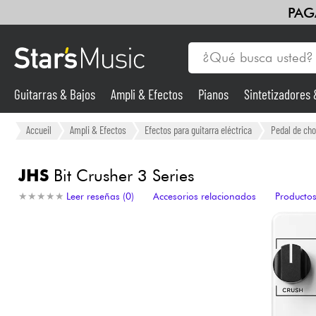
PAG
Guitarras & Bajos
Ampli & Efectos
Pianos
Sintetizadores
Guitarras & Bajos
Accueil
Ampli & Efectos
Efectos para guitarra eléctrica
Pedal de cho
Sintetizadores & samplers
JHS
Bit Crusher 3 Series
★
★
★
★
★
★
★
★
★
★
Leer reseñas (0)
Accesorios relacionados
Productos
Micros
Luces
Violines y cuarteto