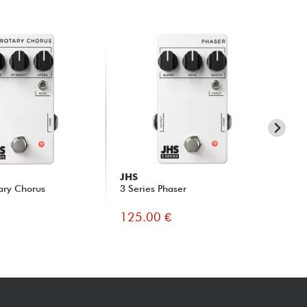
JHS
JH
tary Chorus
3 Series Phaser
3 S
125.00 €
12