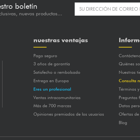
estro boletín
lusivas, nuevos productos...
nuestras ventajas
Inform
Pago seguro
Contácten
3 años de garantía
Quiénes s
Satisfecho o rembolsado
Nuestras t
Entrega en Europa
Consulta n
Eres un profesional
Términos y
Ventas intracomunitarias
Preguntas 
Más de 700 marcas
Datos pers
Opiniones premiados de los usuarios
Ofertas de
Blog