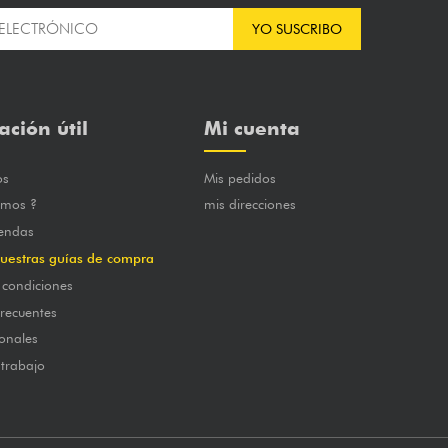
YO SUSCRIBO
ación útil
Mi cuenta
os
Mis pedidos
omos ?
mis direcciones
iendas
uestras guías de compra
 condiciones
frecuentes
onales
 trabajo