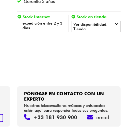
Garantía 3 años
Stock Internet
Stock en tienda
expedición entre 2 y 3
Ver disponibilidad.
días
Tienda
•
LA PÉDALE BY
Star
'
S
Music
•
Star
'
S
Music
BORDEAUX
PÓNGASE EN CONTACTO CON UN
EXPERTO
Nuestros teleconsultores músicos y entusiastas
están aquí para responder todas sus preguntas.
+33 181 930 900
email
R