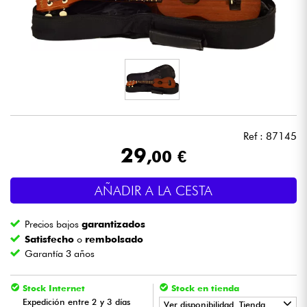
Auriculares
Micros
DJ
Sistemas de Sonido
Ref : 87145
29
,00 €
Luces
AÑADIR A LA CESTA
Batería y percusión
Precios bajos
garantizados
Vientos
Satisfecho
o
rembolsado
Garantía 3 años
Violines y cuarteto
Stock Internet
Stock en tienda
Expedición entre 2 y 3 días
Niños
Ver disponibilidad. Tienda