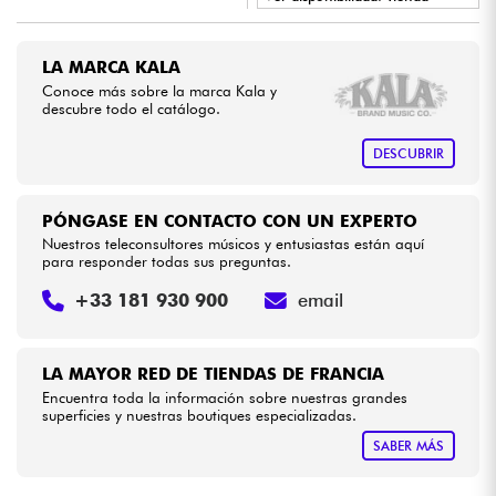
•
Star
'
S
Music
LYON
Cables & Acces.
LA MARCA KALA
Conoce más sobre la marca Kala y
descubre todo el catálogo.
HiFi
DESCUBRIR
Bundle
PÓNGASE EN CONTACTO CON UN EXPERTO
Ver nuestras marcas
Nuestros teleconsultores músicos y entusiastas están aquí
para responder todas sus preguntas.
+33 181 930 900
email
LA MAYOR RED DE TIENDAS DE FRANCIA
Encuentra toda la información sobre nuestras grandes
superficies y nuestras boutiques especializadas.
SABER MÁS