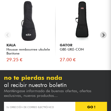
KALA
GATOR
Housse rembourree ukulele
GBE-UKE-CON
Baritone
29.25 €
27.00 €
no te pierdas nada
al recibir nuestro boletín
Manténgase informado de buenas ofertas, ofertas
exclusivas, nuevos productos...
GO !