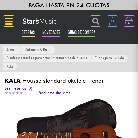
PAGA HASTA EN 24 CUOTAS
0
OFERTAS
NOVEDADES
GUÍAS DE COMPRA
Langue
Accueil
Guitarras & Bajos
Fundas y estuches para otros instrumentos de cuerda
Funda para ukulele
Guitarras & Bajos
Kala
Ampli & Efectos
KALA
Housse standard ukulele, Tenor
Leer reseñas (0)
★
★
★
★
★
★
★
★
★
★
Productos similares
Pianos
Sintetizadores & samplers
Grabación