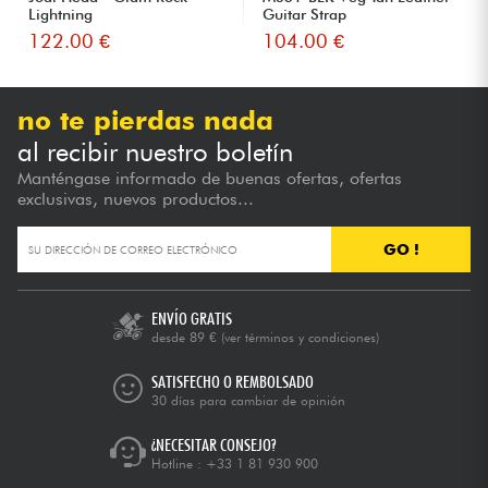
Lightning
Guitar Strap
122.00 €
104.00 €
no te pierdas nada
al recibir nuestro boletín
Manténgase informado de buenas ofertas, ofertas
exclusivas, nuevos productos...
GO !
ENVÍO GRATIS
desde 89 €
(ver términos y condiciones)
SATISFECHO O REMBOLSADO
30 días para cambiar de opinión
¿NECESITAR CONSEJO?
Hotline :
+33 1 81 930 900