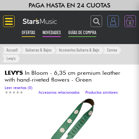
PAGA HASTA EN 24 CUOTAS
0
OFERTAS
NOVEDADES
GUÍAS DE COMPRA
Langue
Accueil
Guitarras & Bajos
Accesorios Guitarra & Bajo
Correa
Levy's
Guitarras & Bajos
LEVY'S
In Bloom - 6,35 cm premium leather
with hand-riveted flowers - Green
Ampli & Efectos
Leer reseñas (0)
★
★
★
★
★
★
★
★
★
★
Accesorios relacionados
Productos similares
Pianos
Sintetizadores & samplers
Grabación