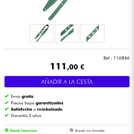
Auriculares
Micros
DJ
Sistemas de Sonido
Ref : 116846
111
,00 €
Luces
AÑADIR A LA CESTA
Batería y percusión
Envío
gratis
Vientos
Precios bajos
garantizados
Satisfecho
o
rembolsado
Garantía 3 años
Violines y cuarteto
Stock Internet
Stock en tienda
Niños