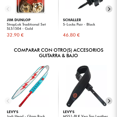
JIM DUNLOP
SCHALLER
StrapLok Traditional Set
S-Locks Pair - Black
SLS1504 - Gold
32.90 €
46.80 €
COMPARAR CON OTRO(S) ACCESORIOS
GUITARRA & BAJO
LEVY'S
LEVY'S
Jodi Head - Glam Rock
MSS1-BLK Veg Tan Leather