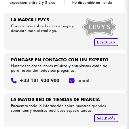
expedición entre 2 y 3 días
No disponible en tienda
Cables & Acces.
LA MARCA LEVY'S
Conoce más sobre la marca Levy's y
HiFi
descubre todo el catálogo.
DESCUBRIR
Bundle
Ver nuestras marcas
PÓNGASE EN CONTACTO CON UN EXPERTO
Nuestros teleconsultores músicos y entusiastas están aquí
para responder todas sus preguntas.
+33 181 930 900
email
LA MAYOR RED DE TIENDAS DE FRANCIA
Encuentra toda la información sobre nuestras grandes
superficies y nuestras boutiques especializadas.
SABER MÁS