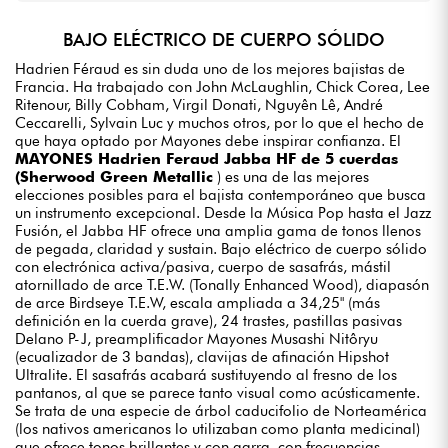
BAJO ELÉCTRICO DE CUERPO SÓLIDO
Hadrien Féraud es sin duda uno de los mejores bajistas de
Francia. Ha trabajado con John McLaughlin, Chick Corea, Lee
Ritenour, Billy Cobham, Virgil Donati, Nguyên Lê, André
Ceccarelli, Sylvain Luc y muchos otros, por lo que el hecho de
que haya optado por Mayones debe inspirar confianza. El
MAYONES Hadrien Feraud Jabba HF de 5 cuerdas
(Sherwood Green Metallic
) es una de las mejores
elecciones posibles para el bajista contemporáneo que busca
un instrumento excepcional. Desde la Música Pop hasta el Jazz
Fusión, el Jabba HF ofrece una amplia gama de tonos llenos
de pegada, claridad y sustain. Bajo eléctrico de cuerpo sólido
con electrónica activa/pasiva, cuerpo de sasafrás, mástil
atornillado de arce T.E.W. (Tonally Enhanced Wood), diapasón
de arce Birdseye T.E.W, escala ampliada a 34,25" (más
definición en la cuerda grave), 24 trastes, pastillas pasivas
Delano P-J, preamplificador Mayones Musashi Nitôryu
(ecualizador de 3 bandas), clavijas de afinación Hipshot
Ultralite. El sasafrás acabará sustituyendo al fresno de los
pantanos, al que se parece tanto visual como acústicamente.
Se trata de una especie de árbol caducifolio de Norteamérica
(los nativos americanos lo utilizaban como planta medicinal)
que ofrece tonos brillantes y con garra, con frecuencias