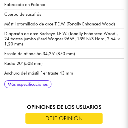
Fabricado en Polonia
Cuerpo de sasafrás
Mástil atornillado de arce T.E.W. (Tonally Enhanced Wood)
Diapasón de arce Birdseye T.E.W. (Tonally Enhanced Wood),
24 trastes jumbo (Ferd Wagner 9665, 18% N/S Hard, 2,64 ×
1,20 mm)
Escala de afinación 34,25" (870 mm)
Radio 20" (508 mm)
Anchura del mástil 1er traste 43 mm
Anchura del mástil 12º traste 61,7 mm
Anchura del mástil 24º traste 70,8 mm
Grosor del mástil 1er disco de contracción 20 mm
Grosor del mástil 12º traste 23 mm
Micrófonos pasivos Delano P-J (PMVC 5 FE/ M2 + JMVC 5 FE)
Preamplificador activo/pasivo Mayones Musashi Nit?ry?
Volumen (push-pull - modo activo/pasivo)
Balance
Medios
Agudos
Graves
Pote push-pull activo-pasivo
Puente Mayones Big Foot (puentes Mayones Custom de titanio)
Clavijas de afinación Hipshot HB6C Ultralite
Se vende con funda Mayones Hybrid Bass
Más especificaciones
(ecualizador de 3 bandas)
OPINIONES DE LOS USUARIOS
DEJE OPINIÓN