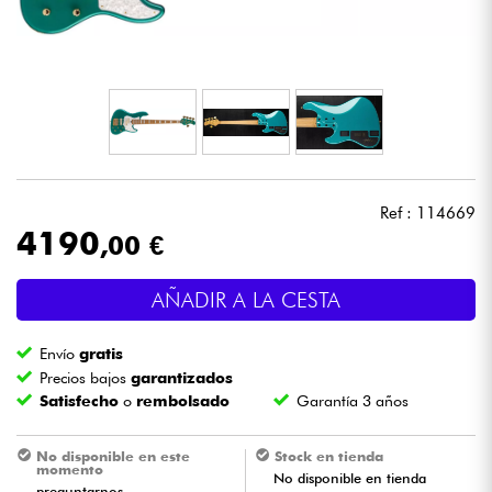
Auriculares
Micros
DJ
Sistemas de Sonido
Ref : 114669
4190
,00 €
Luces
AÑADIR A LA CESTA
Batería y percusión
Envío
gratis
Vientos
Precios bajos
garantizados
Satisfecho
o
rembolsado
Garantía 3 años
Violines y cuarteto
No disponible en este
Stock en tienda
momento
No disponible en tienda
Niños
preguntarnos