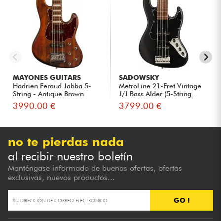
MAYONES GUITARS
SADOWSKY
Hadrien Feraud Jabba 5-
MetroLine 21-Fret Vintage
String - Antique Brown
J/J Bass Alder (5-String...
3990.00 €
3799.00 €
no te pierdas nada
al recibir nuestro boletín
Manténgase informado de buenas ofertas, ofertas
exclusivas, nuevos productos...
GO !