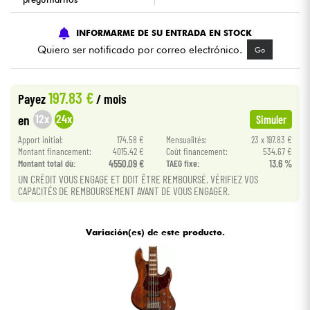
Cables & Acces.
INFORMARME DE SU ENTRADA EN STOCK
Quiero ser notificado por correo electrónico.
Go
HiFi
197.83 €
Payez
/ mois
Bundle
12x
24x
en
Simuler
Ver nuestras marcas
Apport initial:
174.58 €
Mensualités:
23 x 197.83 €
Montant financement:
4015.42 €
Coût financement:
534.67 €
Montant total dù:
4550.09 €
TAEG fixe:
13.6 %
UN CRÉDIT VOUS ENGAGE ET DOIT ÊTRE REMBOURSÉ. VÉRIFIEZ VOS
CAPACITÉS DE REMBOURSEMENT AVANT DE VOUS ENGAGER.
Variación(es) de este producto.