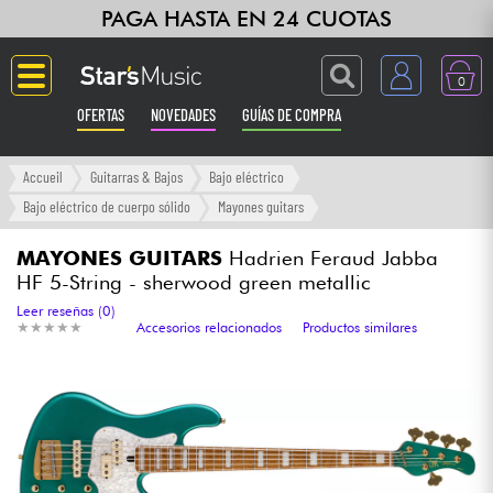
PAGA HASTA EN 24 CUOTAS
0
OFERTAS
NOVEDADES
GUÍAS DE COMPRA
Langue
Accueil
Guitarras & Bajos
Bajo eléctrico
Bajo eléctrico de cuerpo sólido
Mayones guitars
Guitarras & Bajos
MAYONES GUITARS
Hadrien Feraud Jabba
HF 5-String - sherwood green metallic
Ampli & Efectos
Leer reseñas (0)
★
★
★
★
★
★
★
★
★
★
Accesorios relacionados
Productos similares
Pianos
Sintetizadores & samplers
Grabación