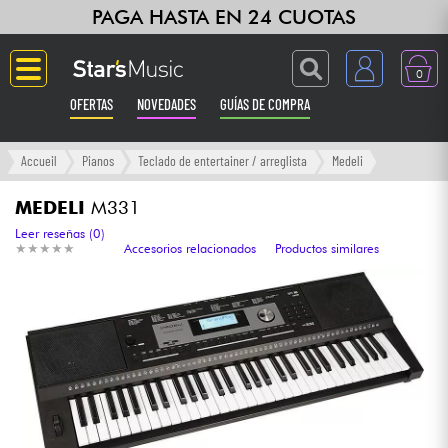
PAGA HASTA EN 24 CUOTAS
0
OFERTAS
NOVEDADES
GUÍAS DE COMPRA
Langue
Accueil
Pianos
Teclado de entertainer / arreglista
Medeli
Guitarras & Bajos
MEDELI
M331
Leer reseñas (0)
★
★
★
★
★
★
★
★
★
★
Accesorios relacionados
Productos similares
Ampli & Efectos
Pianos
Sintetizadores & samplers
Grabación