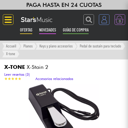
PAGA HASTA EN 24 CUOTAS
0
OFERTAS
NOVEDADES
GUÍAS DE COMPRA
Langue
Accueil
Pianos
Keys y piano accesorios
Pedal de sustain para teclado
X-tone
Guitarras & Bajos
X-TONE
X-Stain 2
Ampli & Efectos
Leer reseñas (3)
★
★
★
★
★
★
★
★
★
★
Accesorios relacionados
Pianos
Sintetizadores & samplers
Grabación