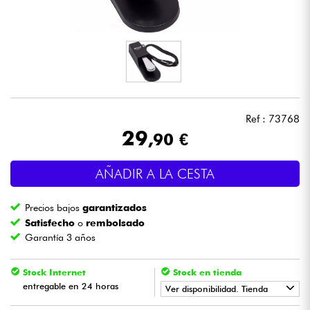
Auriculares
Micros
DJ
Ref : 73768
Sistemas de Sonido
29
,90 €
Luces
AÑADIR A LA CESTA
Batería y percusión
Precios bajos
garantizados
Satisfecho
o
rembolsado
Vientos
Garantía 3 años
Violines y cuarteto
Stock Internet
Stock en tienda
entregable en 24 horas
Ver disponibilidad. Tienda
Niños