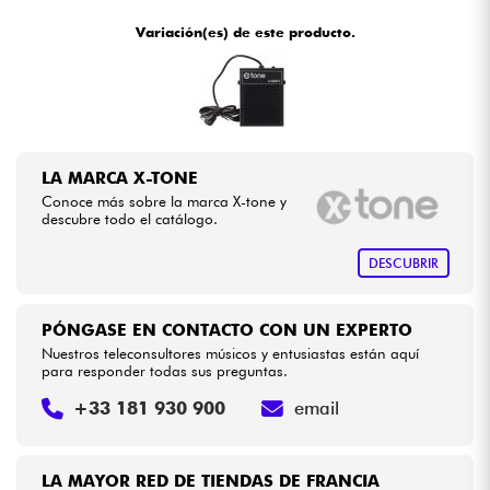
•
Star
'
S
Music
BORDEAUX
Variación(es) de este producto.
•
Cables & Acces.
Star
'
S
Music
BRUXELLES
•
Star
'
S
Music
LILLE
HiFi
•
Star
'
S
Music
LYON
Bundle
LA MARCA X-TONE
•
Conoce más sobre la marca X-tone y
Star
'
S
Music
PARIS
Ver nuestras marcas
descubre todo el catálogo.
•
Star
'
S
Music
TOULOUSE
DESCUBRIR
PÓNGASE EN CONTACTO CON UN EXPERTO
Nuestros teleconsultores músicos y entusiastas están aquí
para responder todas sus preguntas.
+33 181 930 900
email
LA MAYOR RED DE TIENDAS DE FRANCIA