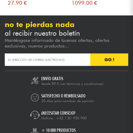
27.90 €
1099.00 €
MEHDI Z.
Compra certificada
Parfait fait le job, je suis satisfait
no te pierdas nada
MARCA GLOBAL
★
★
★
★
★
★
★
★
★
★
al recibir nuestro boletín
Manténgase informado de buenas ofertas, ofertas
exclusivas, nuevos productos...
GO !
ENVÍO GRATIS
desde 89 €
(ver términos y condiciones)
SATISFECHO O REMBOLSADO
30 días para cambiar de opinión
¿NECESITAR CONSEJO?
Hotline :
+33 1 81 930 900
+ 10.000 PRODUCTOS