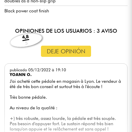
doubles as a non-slip grip
Black power coat finish
OPINIONES DE LOS USUARIOS : 3 AVISO
4,8
5
DEJE OPINIÓN
publicado 05/12/2022 à 19:10
YOANN O.
J'ai acheté cette pédale en magasin à Lyon. Le vendeur à
été de très bon conseil et surtout très à l'écoute !
Très bonne pédale.
Au niveau de la qualité :
+) très robuste, assez lourde, la pédale est très souple.
Pas besoin d'appuyer fort. Le sustain répond très bien
lorsqu'on appuie et le relâchement est sans appel !