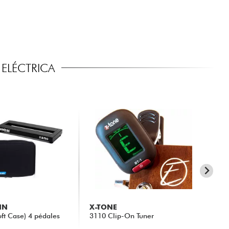
ELÉCTRICA
IN
X-TONE
X-
ft Case) 4 pédales
3110 Clip-On Tuner
X10