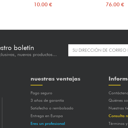
10.00 €
76.00 €
estro boletín
lusivas, nuevos productos...
nuestras ventajas
Inform
Pago seguro
Contácten
3 años de garantía
Quiénes s
Satisfecho o rembolsado
Nuestras t
Entrega en Europa
Consulta n
Eres un profesional
Términos y