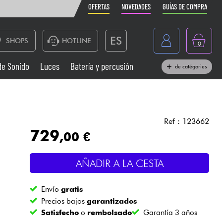
OFERTAS
NOVEDADES
GUÍAS DE COMPRA
ES
SHOPS
HOTLINE
0
France
de Sonido
Luces
Batería y percusión
de catégories
Belgique
Pianos
België
Auriculares
Deutschland
Ref : 123662
729
,00 €
Nederland
Sistemas de Sonido
English
AÑADIR A LA CESTA
Vientos
Envío
gratis
Cables & Acces.
Precios bajos
garantizados
Satisfecho
o
rembolsado
Garantía 3 años