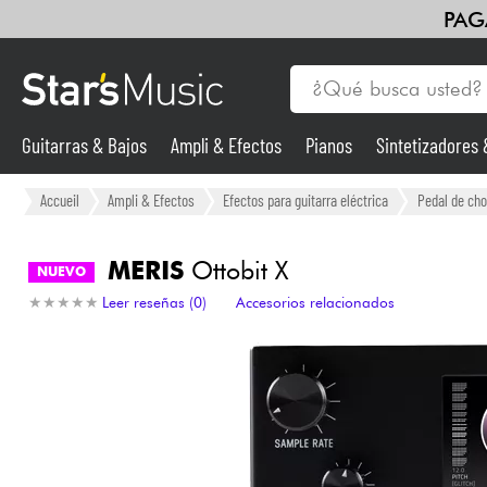
PAG
Guitarras & Bajos
Ampli & Efectos
Pianos
Sintetizadores
Guitarras & Bajos
Accueil
Ampli & Efectos
Efectos para guitarra eléctrica
Pedal de cho
Sintetizadores & samplers
MERIS
Ottobit X
NUEVO
★
★
★
★
★
★
★
★
★
★
Leer reseñas (0)
Accesorios relacionados
Micros
Luces
Violines y cuarteto