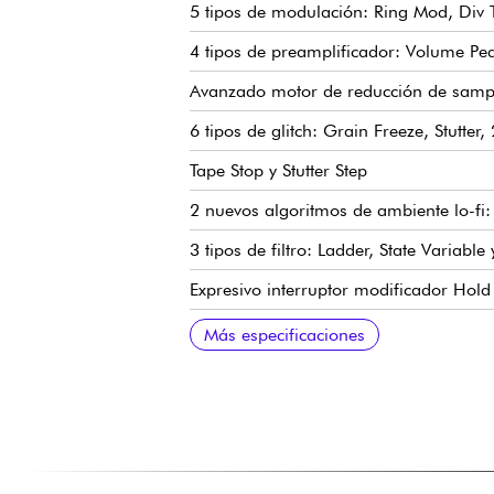
5 tipos de modulación: Ring Mod, Div T
4 tipos de preamplificador: Volume Ped
Avanzado motor de reducción de samples
6 tipos de glitch: Grain Freeze, Stutter
Tape Stop y Stutter Step
2 nuevos algoritmos de ambiente lo-fi
3 tipos de filtro: Ladder, State Variable
Expresivo interruptor modificador Hold
99 ranuras de presets en 33 bancos con
Banco de presets favoritos para acceder 
Afinador de acceso instantáneo con mo
Sección de edición avanzada para dirig
Bus de mezcla analógico controlado di
Entrada y salida estéreo con tomas in
Espacio dinámico de entrada/salida con
Entrada y salida MIDI a través de tom
Control de pedal de expresión asignab
Toma dedicada para pedal de expresió
Implementación MIDI para CC, presets y
Procesador ARM avanzado
Ruta de señal analógica de alta calida
Sección de entrada JFET de alta calida
Diseñado y fabricado en California, E
Alimentación mediante fuente de alimen
Más especificaciones