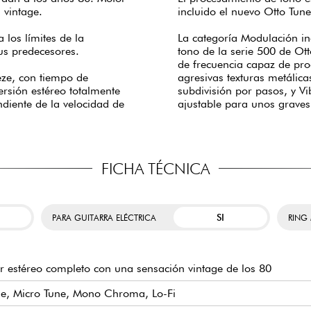
 vintage.
incluido el nuevo Otto Tun
 los límites de la
La categoría Modulación i
us predecesores.
tono de la serie 500 de Ot
de frecuencia capaz de pro
eze, con tiempo de
agresivas texturas metálic
ersión estéreo totalmente
subdivisión por pasos, y V
endiente de la velocidad de
ajustable para unos grave
FICHA TÉCNICA
SI
PARA GUITARRA ELÉCTRICA
RING
r estéreo completo con una sensación vintage de los 80
ne, Micro Tune, Mono Chroma, Lo-Fi