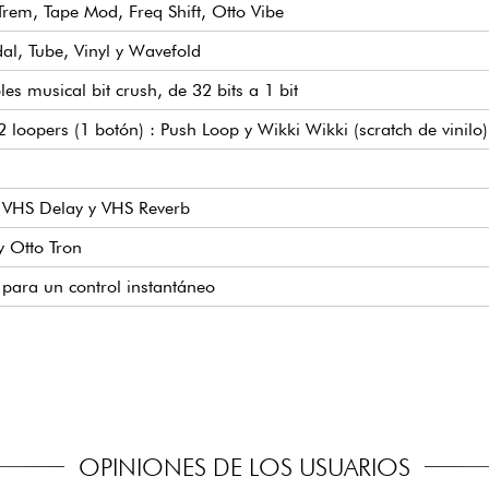
rem, Tape Mod, Freq Shift, Otto Vibe
al, Tube, Vinyl y Wavefold
 musical bit crush, de 32 bits a 1 bit
, 2 loopers (1 botón) : Push Loop y Wikki Wikki (scratch de vinilo)
: VHS Delay y VHS Reverb
 y Otto Tron
 para un control instantáneo
 presets de artistas
al instante a tus 3 presets favoritos
dos de referencia y salida configurables
ir las señales de control a los parámetros de procesamiento
gitalmente
dependientes
mutable para niveles de instrumento o sintetizador/línea
as MIDI DIN estándar
le para múltiples parámetros simultáneamente
n
 sincronización de reloj rítmico
d y convertidor AD/DA de 24 bits con DSP de coma flotante de 3
d de Analog Devices
E.UU.
tación estándar de 9 V (no incluida)
OPINIONES DE LOS USUARIOS