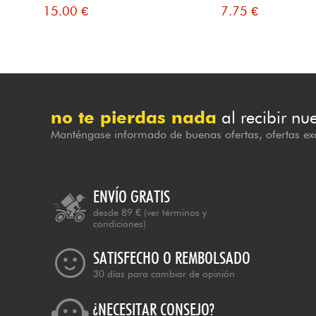
15.00 €
7.75 €
no te pierdas nada
al recibir nu
Manténgase informado de buenas ofertas, ofertas exc
ENVÍO GRATIS
desde 89 €
(ver términos y
condiciones)
SATISFECHO O REMBOLSADO
30 días para cambiar de opinión
¿NECESITAR CONSEJO?