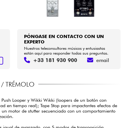
PÓNGASE EN CONTACTO CON UN
EXPERTO
Nuestros teleconsultores músicos y entusiastas
están aquí para responder todas sus preguntas.
+33 181 930 900
email
R
 / TRÉMOLO
; Push Looper y Wikki Wikki (loopers de un botón con
dad en tiempo real); Tape Stop para impactantes efectos de
ep, un motor de stutter secuenciado con un comportamiento
zación.
s igual de avanzado, con 5 modos de transposición,