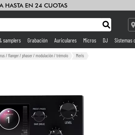
A HASTA EN 24 CUOTAS
 & samplers
Grabación
Auriculares
Micros
DJ
Sistemas 
Ampli & Efectos
rus / flanger / phaser / modulación / trémolo
Meris
Grabación
DJ
Batería y percusión
Niños