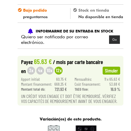
Bajo pedido
Stock en tienda
preguntarnos
No disponible en tienda
INFORMARME DE SU ENTRADA EN STOCK
Quiero ser notificado por correo
Go
electrónico.
65.63 €
Payez
/ mois
par carte bancaire
3x
4x
10x
12x
en
Simuler
Apport initial:
60.75 €
Mensualités:
11 x 65.63 €
Montant financement:
668.25 €
Coût financement:
53.68 €
Montant total dù:
721.93 €
TAEG fixe:
16.9 %
UN CRÉDIT VOUS ENGAGE ET DOIT ÊTRE REMBOURSÉ. VÉRIFIEZ
VOS CAPACITÉS DE REMBOURSEMENT AVANT DE VOUS ENGAGER.
Variación(es) de este producto.