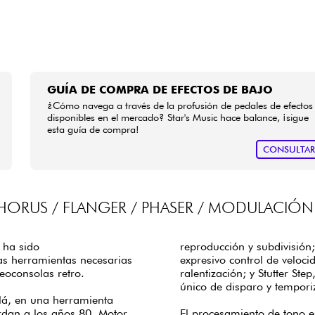
GUÍA DE COMPRA DE EFECTOS DE BAJO
¿Cómo navega a través de la profusión de pedales de efectos
disponibles en el mercado? Star's Music hace balance, ¡sigue
esta guía de compra!
CONSULTA
CHORUS / FLANGER / PHASER / MODULACIÓN
, ha sido
reproducción y subdivisión
as herramientas necesarias
expresivo control de veloci
eoconsolas retro.
ralentización; y Stutter St
único de disparo y tempori
llá, en una herramienta
rdan a los años 80. Motor
El procesamiento de tono e