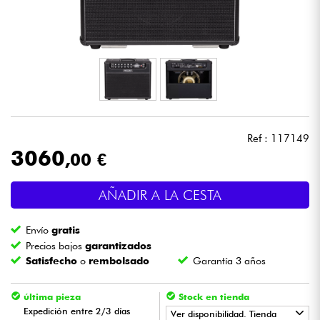
Auriculares
Micros
DJ
Sistemas de Sonido
Ref : 117149
3060
,00 €
Luces
AÑADIR A LA CESTA
Batería y percusión
Envío
gratis
Vientos
Precios bajos
garantizados
Satisfecho
o
rembolsado
Garantía 3 años
Violines y cuarteto
última pieza
Stock en tienda
Expedición entre 2/3 días
Ver disponibilidad. Tienda
Niños