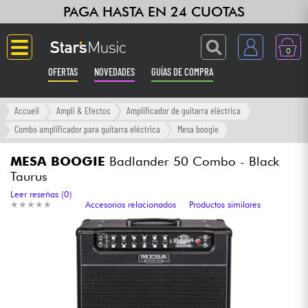
PAGA HASTA EN 24 CUOTAS
0
OFERTAS
NOVEDADES
GUÍAS DE COMPRA
Langue
Accueil
Ampli & Efectos
Amplificador de guitarra eléctrica
Combo amplificador para guitarra eléctrica
Mesa boogie
Guitarras & Bajos
MESA BOOGIE
Badlander 50 Combo - Black
Taurus
Ampli & Efectos
Leer reseñas (0)
★
★
★
★
★
★
★
★
★
★
Accesorios relacionados
Productos similares
Pianos
Sintetizadores & samplers
Grabación