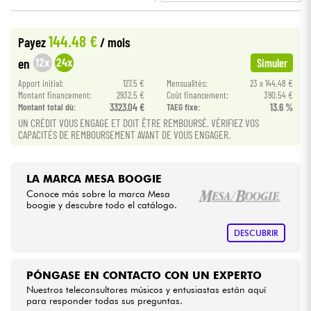
•
Star
'
S
Music
LYON
Cables & Acces.
144.48 €
Payez
/ mois
12x
24x
en
Simuler
HiFi
Apport initial:
127.5 €
Mensualités:
23 x 144.48 €
Montant financement:
2932.5 €
Coût financement:
390.54 €
Montant total dù:
3323.04 €
TAEG fixe:
13.6 %
Bundle
UN CRÉDIT VOUS ENGAGE ET DOIT ÊTRE REMBOURSÉ. VÉRIFIEZ VOS
CAPACITÉS DE REMBOURSEMENT AVANT DE VOUS ENGAGER.
Ver nuestras marcas
LA MARCA MESA BOOGIE
Conoce más sobre la marca Mesa
boogie y descubre todo el catálogo.
DESCUBRIR
PÓNGASE EN CONTACTO CON UN EXPERTO
Nuestros teleconsultores músicos y entusiastas están aquí
para responder todas sus preguntas.