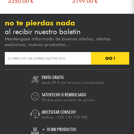
3350.00 €
3199.00 €
no te pierdas nada
al recibir nuestro boletín
Manténgase informado de buenas ofertas, ofertas
exclusivas, nuevos productos...
GO !
ENVÍO GRATIS
desde 89 €
(ver términos y condiciones)
SATISFECHO O REMBOLSADO
30 días para cambiar de opinión
¿NECESITAR CONSEJO?
Hotline :
+33 1 81 930 900
+ 10.000 PRODUCTOS