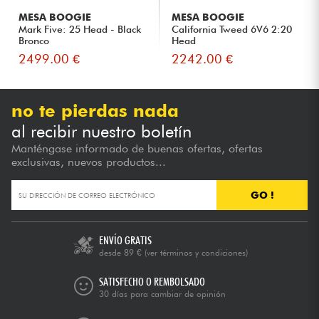
MESA BOOGIE
MESA BOOGIE
Mark Five: 25 Head - Black
California Tweed 6V6 2:20
Bronco
Head
2499.00 €
2242.00 €
no te pierdas nada
al recibir nuestro boletín
Manténgase informado de buenas ofertas, ofertas
exclusivas, nuevos productos...
GO !
ENVÍO GRATIS
desde 89 €
(ver términos y condiciones)
SATISFECHO O REMBOLSADO
30 días para cambiar de opinión