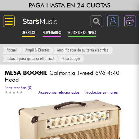
PAGA HASTA EN 24 CUOTAS
0
OFERTAS
NOVEDADES
GUÍAS DE COMPRA
Langue
Accueil
Ampli & Efectos
Amplificador de guitarra eléctrica
Cabezal para guitarra eléctrica
Mesa boogie
Guitarras & Bajos
MESA BOOGIE
California Tweed 6V6 4:40
Head
Ampli & Efectos
Leer reseñas (0)
★
★
★
★
★
★
★
★
★
★
Accesorios relacionados
Productos similares
Pianos
Sintetizadores & samplers
Grabación