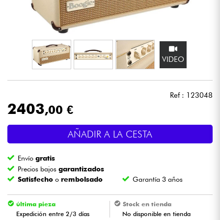
Auriculares
Micros
VIDEO
DJ
Sistemas de Sonido
Ref : 123048
2403
,00 €
Luces
AÑADIR A LA CESTA
Batería y percusión
Envío
gratis
Vientos
Precios bajos
garantizados
Satisfecho
o
rembolsado
Garantía 3 años
Violines y cuarteto
última pieza
Stock en tienda
Expedición entre 2/3 días
No disponible en tienda
Niños