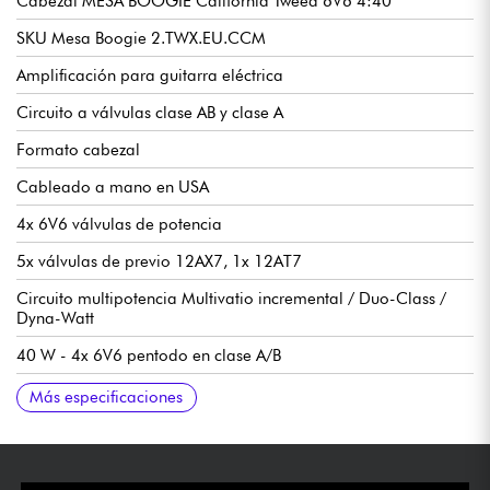
Cabezal MESA BOOGIE California Tweed 6V6 4:40
SKU Mesa Boogie 2.TWX.EU.CCM
Amplificación para guitarra eléctrica
Circuito a válvulas clase AB y clase A
Formato cabezal
Cableado a mano en USA
4x 6V6 válvulas de potencia
5x válvulas de previo 12AX7, 1x 12AT7
Circuito multipotencia Multivatio incremental / Duo-Class /
Dyna-Watt
40 W - 4x 6V6 pentodo en clase A/B
30 W - 2x 6V6 triodo en clase A/B y 2x 6V6 pentodo en clase
20 W - 2x 6V6 pentodo en clase A/B
10 W - 2x 6V6 triodo en clase A/B
2 W - 1x 6V6 triodo y 1x 6V6 pentodo en clase A Single-Ended
Canal mono
2x entradas Normal / Low
Entrada Normal : Limpio a Overdrive
Entrada baja: limpia
Circuito de rectificación de diodo de silicio
Bucle de efectos con búfer de válvulas
Reverberación de muelle "Long Tank" conmutable con pedal
Conmutador de pedal opcional para controlar la
245 x 578 x 264 mm
13,6 kg
Funda protectora Mesa Boogie incluida
Manual en inglés (https://tinyurl.com/2ndry8au)
Más especificaciones
A/B
en paralelo
reverberación