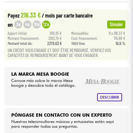
216.33 €
Cables & Acces.
Payez
/ mois
par carte bancaire
3x
4x
10x
12x
en
Simuler
HiFi
Apport initial:
200.25 €
Mensualités:
11 x 216.33 €
Montant financement:
2202.75 €
Coût financement:
176.88 €
Montant total dù:
2379.63 €
TAEG fixe:
16.9 %
Bundle
UN CRÉDIT VOUS ENGAGE ET DOIT ÊTRE REMBOURSÉ. VÉRIFIEZ VOS
CAPACITÉS DE REMBOURSEMENT AVANT DE VOUS ENGAGER.
Ver nuestras marcas
LA MARCA MESA BOOGIE
Conoce más sobre la marca Mesa
boogie y descubre todo el catálogo.
DESCUBRIR
PÓNGASE EN CONTACTO CON UN EXPERTO
Nuestros teleconsultores músicos y entusiastas están aquí
para responder todas sus preguntas.