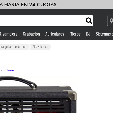
A HASTA EN 24 CUOTAS
 & samplers
Grabación
Auriculares
Micros
DJ
Sistemas 
Bundle
Ver nuestras marcas
Ampli & Efectos
ra guitarra eléctrica
Mezzabarba
Grabación
 similares
DJ
Batería y percusión
Niños