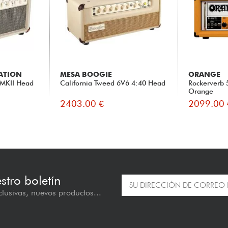
CATION
MESA BOOGIE
ORANGE
 MKII Head
California Tweed 6V6 4:40 Head
Rockerverb 
Orange
2403.00 €
2099.00 
estro boletín
lusivas, nuevos productos...