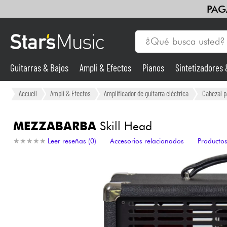
PAG
Guitarras & Bajos
Ampli & Efectos
Pianos
Sintetizadores
Vientos
Violines y cuarteto
Niños
Cables & Acces.
HiFi
Guitarras & Bajos
Accueil
Ampli & Efectos
Amplificador de guitarra eléctrica
Cabezal pa
Sintetizadores & samplers
MEZZABARBA
Skill Head
★
★
★
★
★
★
★
★
★
★
Leer reseñas (0)
Accesorios relacionados
Productos
Micros
Luces
Violines y cuarteto