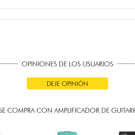
i
barba.com/wp-content/uploads/2022/02/Skill-Mezzabarba-v4_
OPINIONES DE LOS USUARIOS
DEJE OPINIÓN
E COMPRA CON AMPLIFICADOR DE GUITARR