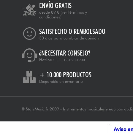
ENVÍO GRATIS
desde 89 €
(ver términos y
condiciones)
SATISFECHO O REMBOLSADO
30 días para cambiar de opinión
¿NECESITAR CONSEJO?
Hotline :
+33 1 81 930 900
+ 10.000 PRODUCTOS
Disponible en inventario
© StarsMusic.fr 2009 - Instrumentos musicales y equipos audi
Aviso e