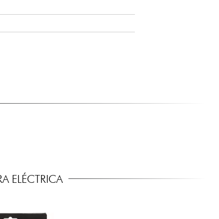
0-ENG_nomidi.pdf
A ELÉCTRICA