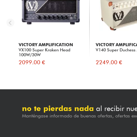
VICTORY AMPLIFICATION
VICTORY AMPLIFI
VX100 Super Kraken Head
V140 Super Duchess
100W/30W
2099.00 €
2249.00 €
no te pierdas nada
al recibir nu
Manténgase informado de buenas ofertas, ofertas exc