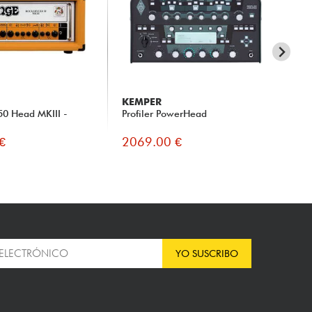
KEMPER
AM
50 Head MKIII -
Profiler PowerHead
Th
Re
€
2069.00 €
24
YO SUSCRIBO