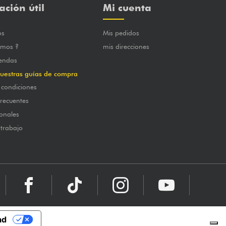
ación útil
Mi cuenta
os
Mis pedidos
omos ?
mis direcciones
iendas
uestras guías de compra
 condiciones
frecuentes
onales
 trabajo
ad