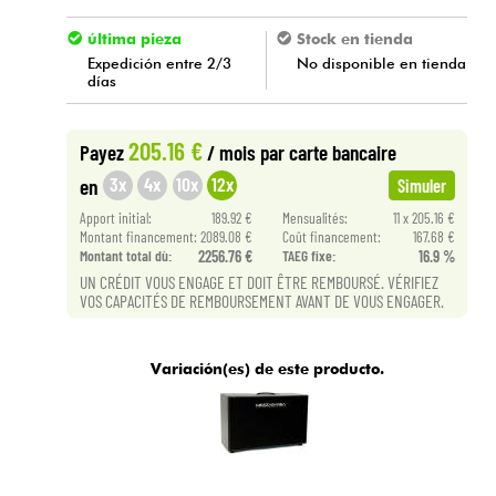
última pieza
Stock en tienda
Expedición entre 2/3
No disponible en tienda
días
205.16 €
Payez
/ mois
par carte bancaire
3x
4x
10x
12x
en
Simuler
Apport initial:
189.92 €
Mensualités:
11 x 205.16 €
Montant financement:
2089.08 €
Coût financement:
167.68 €
Montant total dù:
2256.76 €
TAEG fixe:
16.9 %
UN CRÉDIT VOUS ENGAGE ET DOIT ÊTRE REMBOURSÉ. VÉRIFIEZ
VOS CAPACITÉS DE REMBOURSEMENT AVANT DE VOUS ENGAGER.
Variación(es) de este producto.