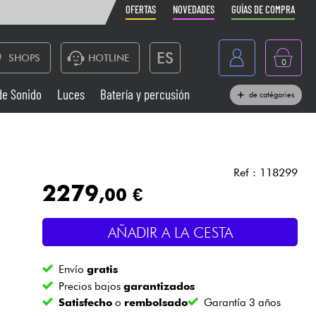
OFERTAS
NOVEDADES
GUÍAS DE COMPRA
ES
SHOPS
HOTLINE
0
France
de Sonido
Luces
Batería y percusión
de catégories
Belgique
Pianos
België
Auriculares
Deutschland
Ref : 118299
2279
,00 €
Nederland
Sistemas de Sonido
English
AÑADIR A LA CESTA
Vientos
Envío
gratis
Cables & Acces.
Precios bajos
garantizados
Satisfecho
o
rembolsado
Garantía 3 años