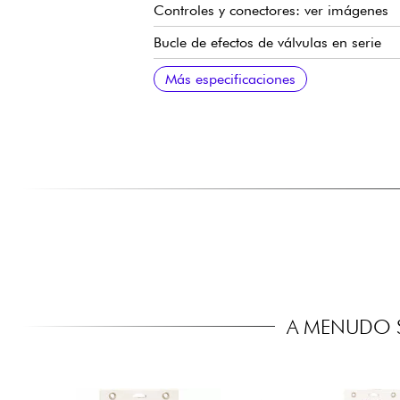
Controles y conectores: ver imágenes
Bucle de efectos de válvulas en serie
Transformadores personalizados Oron
445 x 240 x 215 mm
11,5 Kg
Manual en inglés: https://www.mezza
Más especificaciones
A MENUDO S