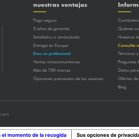
nuestras ventajas
Inform
Pago seguro
Contácten
3 años de garantía
Quiénes s
Satisfecho o rembolsado
Nuestras t
Entrega en Europa
Consulta n
Eres un profesional
Términos y
Ventas intracomunitarias
Preguntas 
Más de 700 marcas
Datos pers
Opiniones premiados de los usuarios
Ofertas de
Blog
o pro
n el momento de la recogida
Sus opciones de privacid