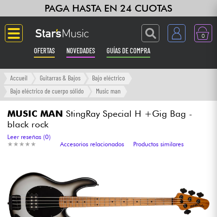
PAGA HASTA EN 24 CUOTAS
0
OFERTAS
NOVEDADES
GUÍAS DE COMPRA
Langue
Accueil
Guitarras & Bajos
Bajo eléctrico
Bajo eléctrico de cuerpo sólido
Music man
Guitarras & Bajos
MUSIC MAN
StingRay Special H +Gig Bag -
black rock
Ampli & Efectos
Leer reseñas (0)
★
★
★
★
★
★
★
★
★
★
Accesorios relacionados
Productos similares
Pianos
Sintetizadores & samplers
Grabación