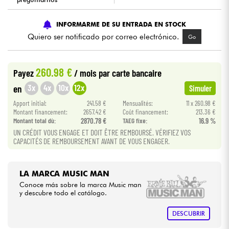
Cables & Acces.
INFORMARME DE SU ENTRADA EN STOCK
Quiero ser notificado por correo electrónico.
Go
HiFi
260.98 €
Payez
/ mois
par carte bancaire
Bundle
3x
4x
10x
12x
en
Simuler
Ver nuestras marcas
Apport initial:
241.58 €
Mensualités:
11 x 260.98 €
Montant financement:
2657.42 €
Coût financement:
213.36 €
Montant total dù:
2870.78 €
TAEG fixe:
16.9 %
UN CRÉDIT VOUS ENGAGE ET DOIT ÊTRE REMBOURSÉ. VÉRIFIEZ VOS
CAPACITÉS DE REMBOURSEMENT AVANT DE VOUS ENGAGER.
LA MARCA MUSIC MAN
Conoce más sobre la marca Music man
y descubre todo el catálogo.
DESCUBRIR