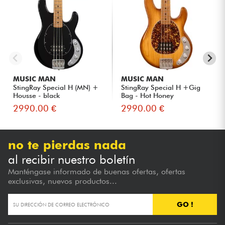
MUSIC MAN
MUSIC MAN
StingRay Special H (MN) +
StingRay Special H +Gig
Housse - black
Bag - Hot Honey
2990.00 €
2990.00 €
no te pierdas nada
al recibir nuestro boletín
Manténgase informado de buenas ofertas, ofertas
exclusivas, nuevos productos...
GO !