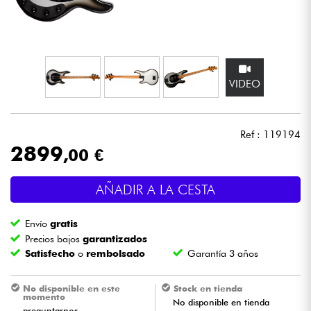
Auriculares
Micros
VIDEO
DJ
Sistemas de Sonido
Ref : 119194
2899
,00 €
Luces
AÑADIR A LA CESTA
Batería y percusión
Envío
gratis
Vientos
Precios bajos
garantizados
Satisfecho
o
rembolsado
Garantía 3 años
Violines y cuarteto
No disponible en este
Stock en tienda
momento
No disponible en tienda
Niños
preguntarnos