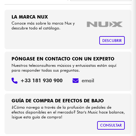
•
LA PÉDALE BY
Star
'
S
Music
Cables & Acces.
LA MARCA NUX
•
Star
'
S
Music
BRUGES
Conoce más sobre la marca Nux y
descubre todo el catálogo.
HiFi
•
Star
'
S
Music
LILLE
DESCUBRIR
Bundle
PÓNGASE EN CONTACTO CON UN EXPERTO
Ver nuestras marcas
Nuestros teleconsultores músicos y entusiastas están aquí
para responder todas sus preguntas.
+33 181 930 900
email
GUÍA DE COMPRA DE EFECTOS DE BAJO
¿Cómo navega a través de la profusión de pedales de
efectos disponibles en el mercado? Star's Music hace balance,
¡sigue esta guía de compra!
CONSULTAR