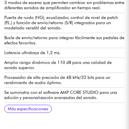
3 modos de escena que permiten cambiar sin problemas entre
diferentes sonidos de amplificador en tiempo real.
Puerta de ruido (NG), ecualizador, control de nivel de patch
(P.L.) y función de envío/retorno (S/R) integrados para un
modelado versátil del sonido.
Bucle de envío/retorno para integrar fácilmente sus pedales de
efectos favoritos.
Latencia ultrabaja de 1,2 ms.
Amplio rango dinámico de 110 dB para una calidad de
sonido superior.
Procesador de alta precisión de 48 kHz/32 bits para un
rendimiento de audio óptimo.
Se suministra con el software AMP CORE STUDIO para una
edición y personalización avanzadas del sonido.
Alimentación: adaptador de red de 9 V
Dimensiones: 122 mm (L) * 72 mm (A) * 48 mm (A)
Peso: 264 g
Más especificaciones