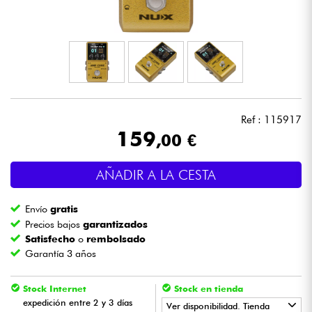
Auriculares
Micros
DJ
Ref : 115917
Sistemas de Sonido
159
,00 €
Luces
AÑADIR A LA CESTA
Batería y percusión
Envío
gratis
Precios bajos
garantizados
Vientos
Satisfecho
o
rembolsado
Garantía 3 años
Violines y cuarteto
Stock Internet
Stock en tienda
expedición entre 2 y 3 días
Ver disponibilidad. Tienda
Niños