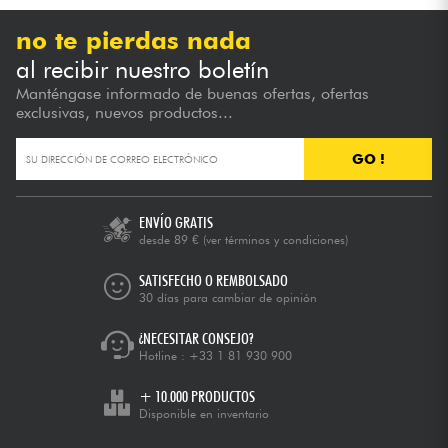
no te pierdas nada
al recibir nuestro boletín
Manténgase informado de buenas ofertas, ofertas
exclusivas, nuevos productos...
GO !
ENVÍO GRATIS
desde 89 €
(ver términos y condiciones)
SATISFECHO O REMBOLSADO
30 días para cambiar de opinión
¿NECESITAR CONSEJO?
Hotline :
+33 1 81 930 900
+ 10.000 PRODUCTOS
Disponible en inventario