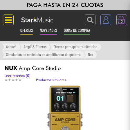
PAGA HASTA EN 24 CUOTAS
0
OFERTAS
NOVEDADES
GUÍAS DE COMPRA
Langue
Accueil
Ampli & Efectos
Efectos para guitarra eléctrica
Simulacion de modelado de amplificador de guitarra
Nux
Guitarras & Bajos
NUX
Amp Core Studio
Ampli & Efectos
Leer reseñas (0)
★
★
★
★
★
★
★
★
★
★
Productos similares
Pianos
Sintetizadores & samplers
Grabación