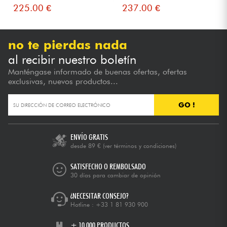
225.00 €
237.00 €
no te pierdas nada
al recibir nuestro boletín
Manténgase informado de buenas ofertas, ofertas
exclusivas, nuevos productos...
GO !
ENVÍO GRATIS
desde 89 €
(ver términos y condiciones)
SATISFECHO O REMBOLSADO
30 días para cambiar de opinión
¿NECESITAR CONSEJO?
Hotline :
+33 1 81 930 900
+ 10.000 PRODUCTOS