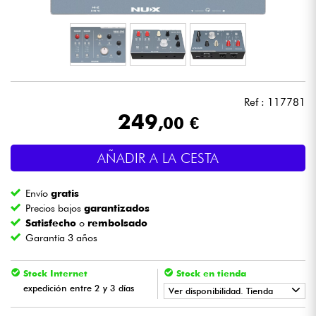
Auriculares
Micros
DJ
Ref : 117781
249
,00 €
Sistemas de Sonido
AÑADIR A LA CESTA
Luces
Envío
gratis
Batería y percusión
Precios bajos
garantizados
Satisfecho
o
rembolsado
Garantía 3 años
Vientos
Stock Internet
Stock en tienda
Violines y cuarteto
expedición entre 2 y 3 días
Ver disponibilidad. Tienda
Niños