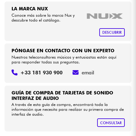
•
Star
'
S
Music
BRUGES
LA MARCA NUX
Cables & Acces.
Conoce más sobre la marca Nux y
descubre todo el catálogo.
HiFi
DESCUBRIR
Bundle
PÓNGASE EN CONTACTO CON UN EXPERTO
Nuestros teleconsultores músicos y entusiastas están aquí
Ver nuestras marcas
para responder todas sus preguntas.
+33 181 930 900
email
GUÍA DE COMPRA DE TARJETAS DE SONIDO
INTERFAZ DE AUDIO
A través de esta guía de compra, encontrará toda la
información que necesita para realizar su primera compra de
interfaz de audio.
CONSULTAR