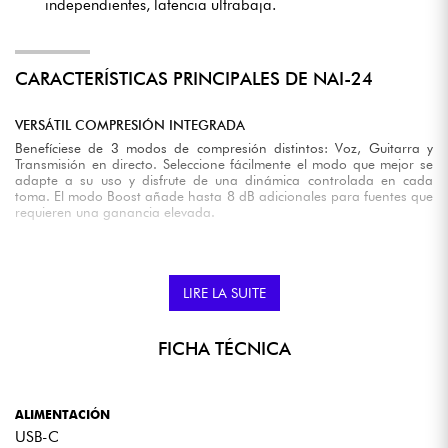
independientes, latencia ultrabaja.
CARACTERÍSTICAS PRINCIPALES DE NAI-24
VERSÁTIL COMPRESIÓN INTEGRADA
Benefíciese de 3 modos de compresión distintos: Voz, Guitarra y
Transmisión en directo. Seleccione fácilmente el modo que mejor se
adapte a su uso y disfrute de una dinámica controlada en cada
toma. El modo Boost añade hasta 8 dB adicionales para fuentes que
requieren una ganancia elevada.
CONVERSIÓN AD/DA PROFESIONAL
LIRE LA SUITE
El NAI-24 incorpora convertidores AKM de alta calidad, que
garantizan una reproducción fiel y precisa de su señal de audio,
tanto durante la grabación como durante la reproducción.
FICHA TÉCNICA
TRANSFORMADORES DE SALIDA DE ESTUDIO
Las salidas principales (1L/2R) están equipadas con transformadores
ALIMENTACIÓN
de audio profesionales para obtener un sonido cálido, preciso y sin
USB-C
interferencias. Benefíciate del aislamiento eléctrico incluso con