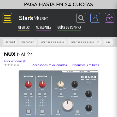
PAGA HASTA EN 24 CUOTAS
0
OFERTAS
NOVEDADES
GUÍAS DE COMPRA
Langue
Accueil
Grabación
Interface de audio
Interface de audio usb
Nux
Guitarras & Bajos
NUX
NAI-24
Leer reseñas (0)
★
★
★
★
★
★
★
★
★
★
Accesorios relacionados
Productos similares
Ampli & Efectos
Pianos
Sintetizadores & samplers
Grabación