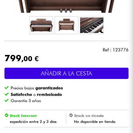
Auriculares
Micros
DJ
Ref : 123776
Sistemas de Sonido
799
,00 €
Luces
AÑADIR A LA CESTA
Batería y percusión
Precios bajos
garantizados
Satisfecho
o
rembolsado
Vientos
Garantía 3 años
Stock Internet
Stock en tienda
Violines y cuarteto
expedición entre 2 y 3 días
No disponible en tienda
Niños