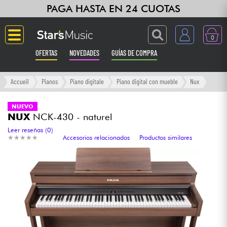
PAGA HASTA EN 24 CUOTAS
0
OFERTAS
NOVEDADES
GUÍAS DE COMPRA
Langue
Accueil
Pianos
Piano digitale
Piano digital con mueble
Nux
Guitarras & Bajos
NUEVO
NUX
NCK-430 - naturel
Ampli & Efectos
Leer reseñas (0)
★
★
★
★
★
★
★
★
★
★
Accesorios relacionados
Productos similares
Pianos
Sintetizadores & samplers
Grabación