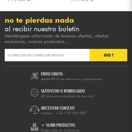
no te pierdas nada
al recibir nuestro boletín
Manténgase informado de buenas ofertas, ofertas
exclusivas, nuevos productos...
GO !
ENVÍO GRATIS
desde 89 €
(ver términos y condiciones)
SATISFECHO O REMBOLSADO
30 días para cambiar de opinión
¿NECESITAR CONSEJO?
Hotline :
+33 1 81 930 900
+ 10.000 PRODUCTOS
Disponible en inventario