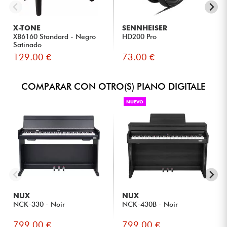
Sistema de audio biamplificado con cuatro altavoces que
ofrece una reproducción detallada sin necesidad de
equipos externos.
X-TONE
SENNHEISER
XB6160 Standard - Negro
HD200 Pro
Satinado
129.00 €
73.00 €
¿A QUIÉN VA DIRIGIDO EL PRODUCTO?
A pianistas principiantes que deseen aprender con un
COMPARAR CON OTRO(S) PIANO DIGITALE
instrumento que ofrezca sensaciones similares a las de un
piano de cola.
NUEVO
A músicos de nivel intermedio y avanzado que buscan un
piano digital expresivo para casa o el estudio.
A profesores y alumnos que necesitan herramientas
modernas para las clases en línea y el trabajo
pedagógico.
A los creadores de contenido que deseen grabar
fácilmente audio, voz y MIDI sin necesidad de equipos
complejos.
NUX
NUX
A los usuarios de estudios caseros que buscan un piano
NCK-330 - Noir
NCK-430B - Noir
conectado capaz de integrarse de forma natural en su
entorno de producción musical.
799.00 €
799.00 €