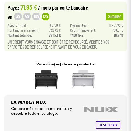
71.93 €
Payez
/ mois
par carte bancaire
Cables & Acces.
3x
4x
10x
12x
en
Simuler
Apport initial:
66.58 €
Mensualités:
11 x 71.93 €
HiFi
Montant financement:
732.42 €
Coût financement:
58.81 €
Montant total dù:
791.23 €
TAEG fixe:
16.9 %
UN CRÉDIT VOUS ENGAGE ET DOIT ÊTRE REMBOURSÉ. VÉRIFIEZ VOS
Bundle
CAPACITÉS DE REMBOURSEMENT AVANT DE VOUS ENGAGER.
Ver nuestras marcas
Variación(es) de este producto.
LA MARCA NUX
Conoce más sobre la marca Nux y
descubre todo el catálogo.
DESCUBRIR