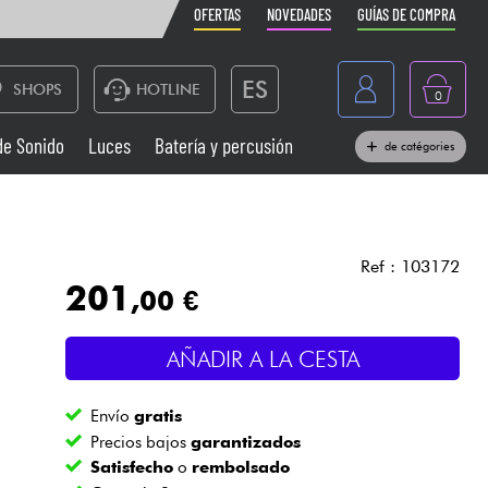
OFERTAS
NOVEDADES
GUÍAS DE COMPRA
ES
SHOPS
HOTLINE
0
France
de Sonido
Luces
Batería y percusión
de catégories
Belgique
Pianos
België
Auriculares
Deutschland
Ref : 103172
201
,00 €
Nederland
Sistemas de Sonido
English
AÑADIR A LA CESTA
Vientos
Envío
gratis
Cables & Acces.
Precios bajos
garantizados
Satisfecho
o
rembolsado