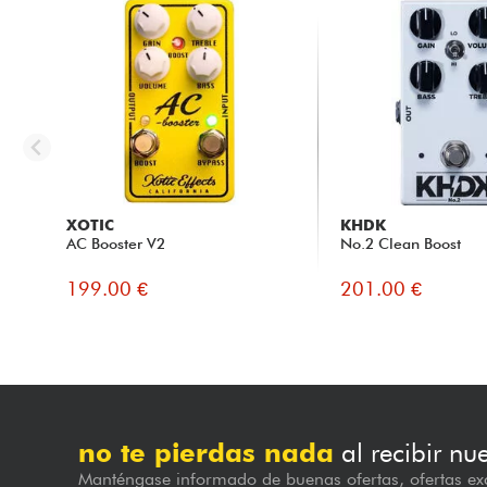
XOTIC
KHDK
AC Booster V2
No.2 Clean Boost
199.00 €
201.00 €
no te pierdas nada
al recibir nu
Manténgase informado de buenas ofertas, ofertas exc