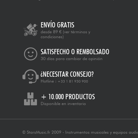
ENVÍO GRATIS
desde 89 €
(ver términos y
condiciones)
SATISFECHO O REMBOLSADO
30 días para cambiar de opinión
¿NECESITAR CONSEJO?
Hotline :
+33 1 81 930 900
+ 10.000 PRODUCTOS
Disponible en inventario
© StarsMusic.fr 2009 - Instrumentos musicales y equipos audi