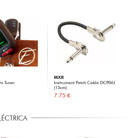
MXR
n Tuner
Instrument Patch Cable DCP06J
(15cm)
7.75 €
LÉCTRICA