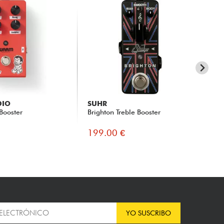
DIO
SUHR
LE
 Booster
Brighton Treble Booster
Mo
199.00 €
19
YO SUSCRIBO