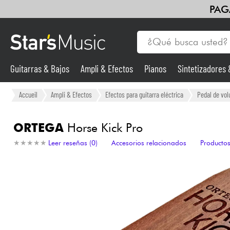
PAG
Guitarras & Bajos
Ampli & Efectos
Pianos
Sintetizadores
Guitarras & Bajos
Accueil
Ampli & Efectos
Efectos para guitarra eléctrica
Pedal de vol
Sintetizadores & samplers
ORTEGA
Horse Kick Pro
★
★
★
★
★
★
★
★
★
★
Leer reseñas (0)
Accesorios relacionados
Productos
Micros
Luces
Violines y cuarteto