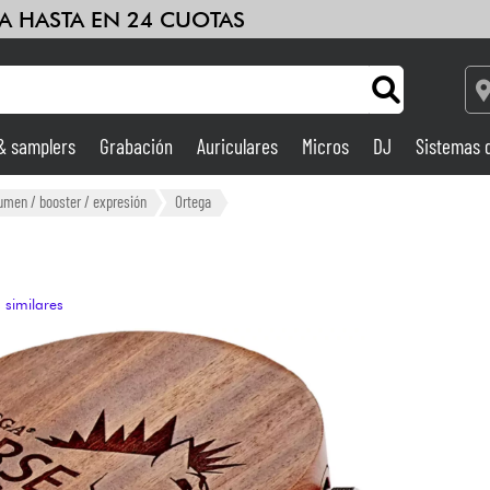
A HASTA EN 24 CUOTAS
 & samplers
Grabación
Auriculares
Micros
DJ
Sistemas 
Ampli & Efectos
umen / booster / expresión
Ortega
Grabación
 similares
DJ
Batería y percusión
Niños