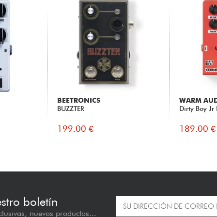
BEETRONICS
WARM AU
BUZZTER
Dirty Boy Jr
199.00 €
189.00 €
estro boletín
lusivas, nuevos productos...