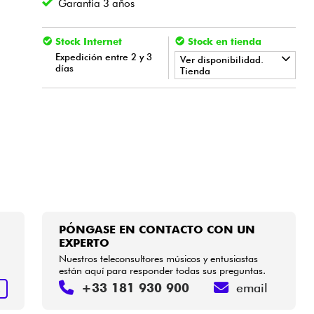
Garantía 3 años
Stock Internet
Stock en tienda
Expedición entre 2 y 3
Ver disponibilidad.
días
Tienda
•
Star
'
S
Music
BORDEAUX
•
Star
'
S
Music
LILLE
PÓNGASE EN CONTACTO CON UN
EXPERTO
Nuestros teleconsultores músicos y entusiastas
están aquí para responder todas sus preguntas.
+33 181 930 900
email
R