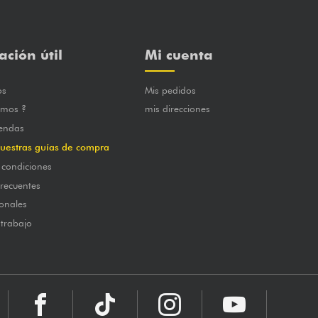
ación útil
Mi cuenta
os
Mis pedidos
omos ?
mis direcciones
iendas
uestras guías de compra
 condiciones
frecuentes
onales
 trabajo