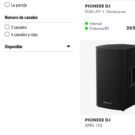
La pareja
PIONEER DJ
DJM-A9 + Decksaver
Número de canales
Internet
2 canales
265
Historias
[?]
4 canales y más
Disponible
Disponible en ligne
Star's Music Bordeaux
Star's Music Bruge
Star's Music Bruxelles
Star's Music Lille
Star's Music Lyon
Star's Music Paris
Star's Music Toulouse
PIONEER DJ
XPRS 102