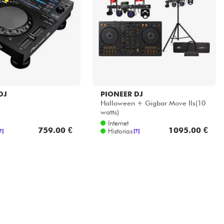
DJ
PIONEER DJ
Halloween + Gigbar Move Ils(10
watts)
Internet
759.00 €
1095.00 €
Historias
?]
[?]