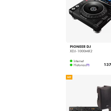
PIONEER DJ
XDJ-1000MK2
Internet
137
Historias
[?]
SET