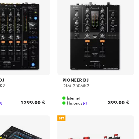
DJ
PIONEER DJ
K2
DJM-250MK2
Internet
1299.00 €
399.00 €
Historias
?]
[?]
SET