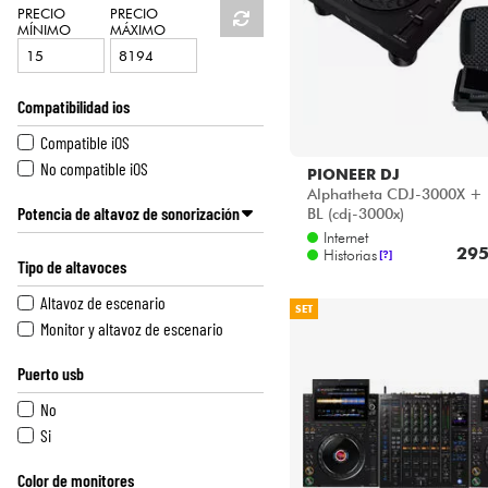
PRECIO
PRECIO
MÍNIMO
MÁXIMO
Compatibilidad ios
Compatible iOS
No compatible iOS
PIONEER DJ
Alphatheta CDJ-3000X +
Potencia de altavoz de sonorización
BL (cdj-3000x)
Internet
De 2001 watts RMS y más
295
Historias
[?]
Tipo de altavoces
De 301 a 600 watts RMS
De 601 a 1000 watts RMS
Altavoz de escenario
SET
De 1001 a 1500 watts RMS
Monitor y altavoz de escenario
De 1501 a 2000 watts RMS
Puerto usb
No
Si
Color de monitores