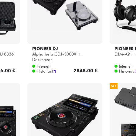
PIONEER DJ
PIONEER 
 U 8336
Alphatheta CDJ-3000X +
DJM-A9 +
Decksaver
Internet
Internet
6.00 €
2848.00 €
Historias
Historias
[?]
[
SET