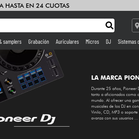
A HASTA EN 24 CUOTAS
 & samplers
Grabación
Auriculares
Micros
DJ
Sistemas 
Ampli & Efectos
Grabación
LA MARCA PION
Durante 25 años, Pioneer D
DJ
tanto a aficionados como a
mundo. Al ofrecer una gam
Batería y percusión
musicales de los DJ en con
Vinilo, CD, MP3 o soporte d
avanza con sus usuarios ...
Niños