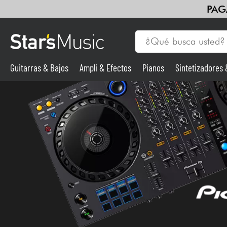
PAG
Guitarras & Bajos
Ampli & Efectos
Pianos
Sintetizadores
Guitarras & Bajos
Sintetizadores & samplers
Micros
Luces
Violines y cuarteto