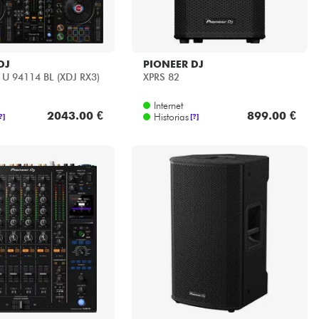
DJ
PIONEER DJ
U 94114 BL (XDJ RX3)
XPRS 82
Internet
2043.00 €
899.00 €
Historias
?]
[?]