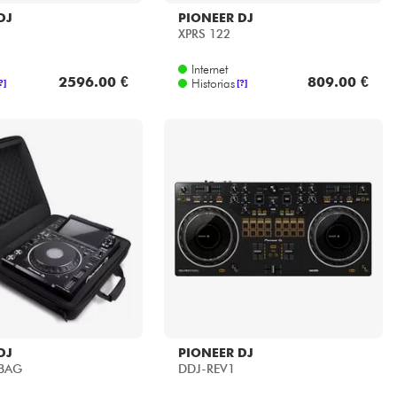
DJ
PIONEER DJ
XPRS 122
Internet
2596.00 €
809.00 €
Historias
?]
[?]
DJ
PIONEER DJ
 BAG
DDJ-REV1