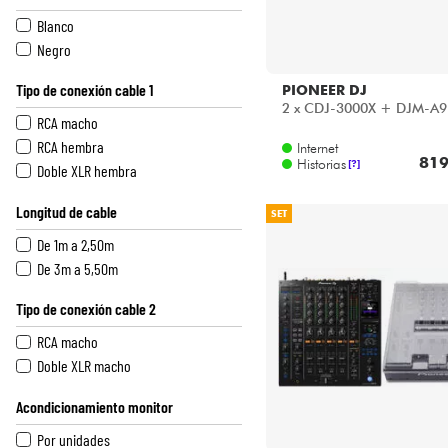
Blanco
Negro
Tipo de conexión cable 1
PIONEER DJ
2 x CDJ-3000X + DJM-A9
RCA macho
RCA hembra
Internet
819
Historias
[?]
Doble XLR hembra
Longitud de cable
SET
De 1m a 2,50m
De 3m a 5,50m
Tipo de conexión cable 2
RCA macho
Doble XLR macho
Acondicionamiento monitor
Por unidades