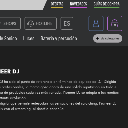
OFERTAS
NOVEDADES
GUÍAS DE COMPRA
ES
SHOPS
HOTLINE
0
France
de Sonido
Luces
Batería y percusión
de catégories
Belgique
Pianos
België
Auriculares
Deutschland
EER DJ
Nederland
J ha sido el punto de referencia en términos de equipos de DJ. Dirigida
Sistemas de Sonido
 profesionales, la marca goza ahora de una sólida reputación en todo el
English
a de productos cada vez más variada, Pioneer DJ se adapta a los medios
Vientos
stante evolución.
igital que permite redescubrir las sensaciones del scratching, Pioneer DJ
 ¡y con el streaming, el desafío continúa!
Cables & Acces.