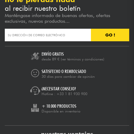
al recibir nuestro boletín
Manténgase informado de buenas ofertas, ofertas
exclusivas, nuevos productos...
GO !
ENVÍO GRATIS
desde 89 €
(ver términos y condiciones)
SATISFECHO O REMBOLSADO
30 días para cambiar de opinión
¿NECESITAR CONSEJO?
Hotline :
+33 1 81 930 900
+ 10.000 PRODUCTOS
Disponible en inventario
nuestras ventajas