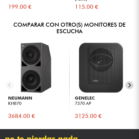
199.00 €
115.00 €
COMPARAR CON OTRO(S) MONITORES DE
ESCUCHA
NEUMANN
GENELEC
KH870
7370 AP
3684.00 €
3125.00 €
no te pierdas nada