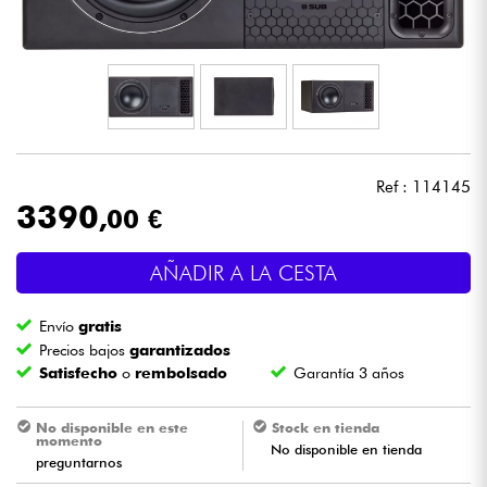
Auriculares
Micros
DJ
Ref : 114145
Sistemas de Sonido
3390
,00 €
Luces
AÑADIR A LA CESTA
Batería y percusión
Envío
gratis
Precios bajos
garantizados
Vientos
Satisfecho
o
rembolsado
Garantía 3 años
Violines y cuarteto
No disponible en este
Stock en tienda
momento
No disponible en tienda
preguntarnos
Niños