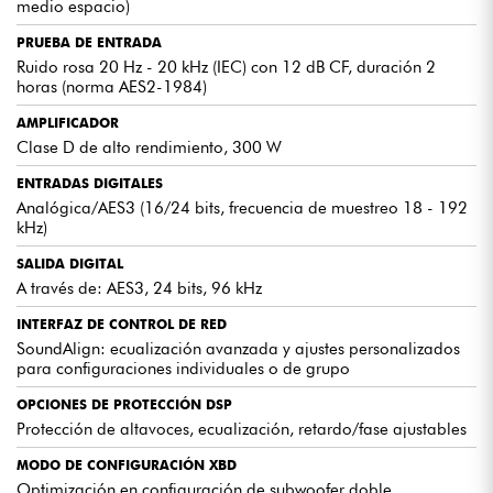
medio espacio)
PRUEBA DE ENTRADA
Ruido rosa 20 Hz - 20 kHz (IEC) con 12 dB CF, duración 2
CONFIGURACIÓN MEDIANTE EL SOFTWARE SOUNDALIGN™
horas (norma AES2-1984)
Los ajustes del PMC8 SUB pueden configurarse tanto en el panel
trasero como de forma remota a través del software SoundAlign™
AMPLIFICADOR
accesible mediante un navegador, ofreciendo un control preciso y
sencillo sobre sus ajustes.
Clase D de alto rendimiento, 300 W
ENTRADAS DIGITALES
Analógica/AES3 (16/24 bits, frecuencia de muestreo 18 - 192
MODO XBD PARA UNA COHESIÓN ÓPTIMA
kHz)
El modo DSP XBD permite una integración perfecta del PMC8 SUB
con otros altavoces PMC6, ofreciendo una experiencia de sonido
SALIDA DIGITAL
coherente y consistente ideal para sistemas multicanal e inmersivos.
A través de: AES3, 24 bits, 96 kHz
INTERFAZ DE CONTROL DE RED
DISEÑO COMPACTO Y AUTÓNOMO
SoundAlign: ecualización avanzada y ajustes personalizados
El PMC8 SUB está diseñado para ser autónomo y compacto, ideal
para configuraciones individuales o de grupo
para su uso en sistemas multicanal donde el espacio es limitado sin
comprometer el rendimiento de audio.
OPCIONES DE PROTECCIÓN DSP
Protección de altavoces, ecualización, retardo/fase ajustables
MODO DE CONFIGURACIÓN XBD
GRAVES PROFUNDOS Y POTENTES
Optimización en configuración de subwoofer doble