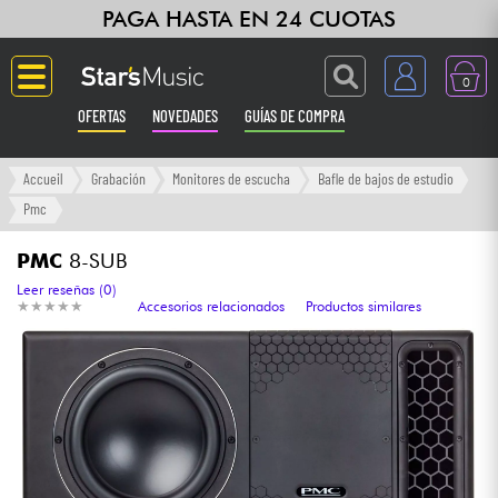
PAGA HASTA EN 24 CUOTAS
0
OFERTAS
NOVEDADES
GUÍAS DE COMPRA
Langue
Accueil
Grabación
Monitores de escucha
Bafle de bajos de estudio
Pmc
Guitarras & Bajos
PMC
8-SUB
Ampli & Efectos
Leer reseñas (0)
★
★
★
★
★
★
★
★
★
★
Accesorios relacionados
Productos similares
Pianos
Sintetizadores & samplers
Grabación