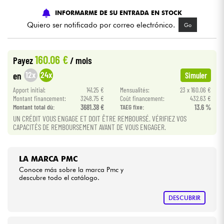
INFORMARME DE SU ENTRADA EN STOCK
Cables & Acces.
Quiero ser notificado por correo electrónico.
Go
HiFi
160.06 €
Payez
/ mois
12x
24x
en
Simuler
Bundle
Apport initial:
141.25 €
Mensualités:
23 x 160.06 €
Montant financement:
3248.75 €
Coût financement:
432.63 €
Ver nuestras marcas
Montant total dù:
3681.38 €
TAEG fixe:
13.6 %
UN CRÉDIT VOUS ENGAGE ET DOIT ÊTRE REMBOURSÉ. VÉRIFIEZ VOS
CAPACITÉS DE REMBOURSEMENT AVANT DE VOUS ENGAGER.
LA MARCA PMC
Conoce más sobre la marca Pmc y
descubre todo el catálogo.
DESCUBRIR