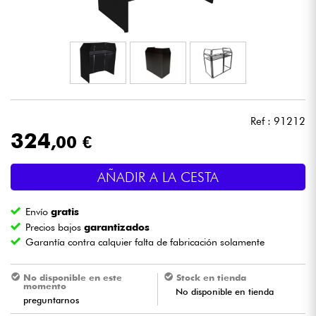
Auriculares
Micros
DJ
Ref : 91212
Sistemas de Sonido
324
,00 €
Luces
AÑADIR A LA CESTA
Batería y percusión
Envío
gratis
Precios bajos
garantizados
Vientos
Garantía contra calquier falta de fabricación solamente
Violines y cuarteto
No disponible en este
Stock en tienda
momento
No disponible en tienda
preguntarnos
Niños