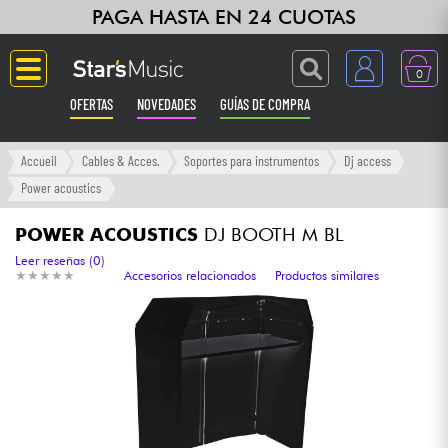
PAGA HASTA EN 24 CUOTAS
0
OFERTAS
NOVEDADES
GUÍAS DE COMPRA
Langue
Accueil
Cables & Acces.
Soportes para instrumentos
Dj access
Power acoustics
Guitarras & Bajos
POWER ACOUSTICS
DJ BOOTH M BL
Ampli & Efectos
Leer reseñas (0)
★
★
★
★
★
★
★
★
★
★
Accesorios relacionados
Productos similares
Pianos
Sintetizadores & samplers
Grabación