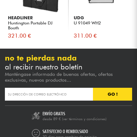
HEADLINER
UDG
Huntington Portable DJ
U 91049 WH2
Booth
321.00 €
311.00 €
no te pierdas nada
al recibir nuestro boletín
Manténgase informado de buenas ofertas, ofertas
exclusivas, nuevos productos...
GO !
ENVÍO GRATIS
desde 89 €
(ver términos y condiciones)
SATISFECHO O REMBOLSADO
30 días para cambiar de opinión