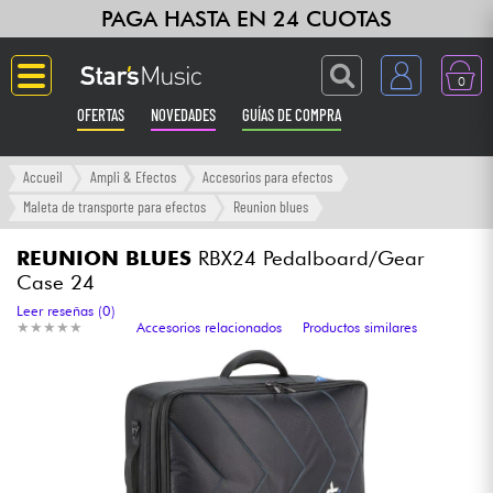
PAGA HASTA EN 24 CUOTAS
0
OFERTAS
NOVEDADES
GUÍAS DE COMPRA
Langue
Accueil
Ampli & Efectos
Accesorios para efectos
Maleta de transporte para efectos
Reunion blues
Guitarras & Bajos
REUNION BLUES
RBX24 Pedalboard/Gear
Case 24
Ampli & Efectos
Leer reseñas (0)
★
★
★
★
★
★
★
★
★
★
Accesorios relacionados
Productos similares
Pianos
Sintetizadores & samplers
Grabación