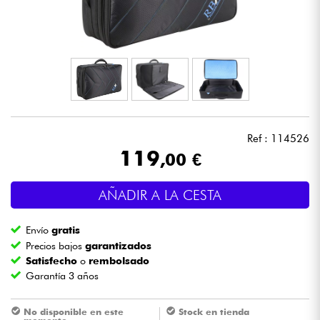
Auriculares
Micros
DJ
Sistemas de Sonido
Ref : 114526
119
,00 €
Luces
AÑADIR A LA CESTA
Batería y percusión
Envío
gratis
Vientos
Precios bajos
garantizados
Satisfecho
o
rembolsado
Garantía 3 años
Violines y cuarteto
No disponible en este
Stock en tienda
Niños