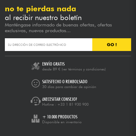
no te pierdas nada
al recibir nuestro boletín
Manténgase informado de buenas ofertas, ofertas
exclusivas, nuevos productos...
GO !
ENVÍO GRATIS
desde 89 €
(ver términos y condiciones)
SATISFECHO O REMBOLSADO
30 días para cambiar de opinión
¿NECESITAR CONSEJO?
Hotline :
+33 1 81 930 900
+ 10.000 PRODUCTOS
Disponible en inventario