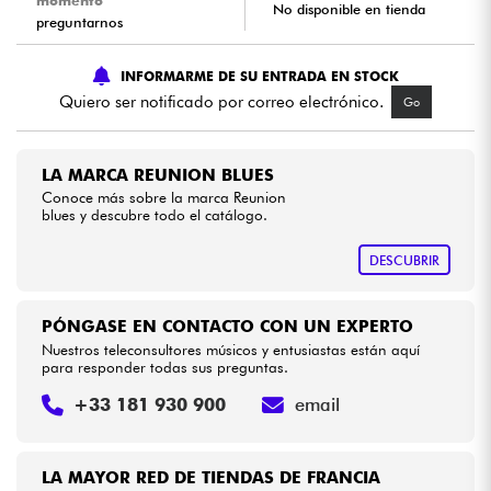
momento
No disponible en tienda
preguntarnos
Cables & Acces.
INFORMARME DE SU ENTRADA EN STOCK
Quiero ser notificado por correo electrónico.
Go
HiFi
Bundle
LA MARCA REUNION BLUES
Conoce más sobre la marca Reunion
blues y descubre todo el catálogo.
Ver nuestras marcas
DESCUBRIR
PÓNGASE EN CONTACTO CON UN EXPERTO
Nuestros teleconsultores músicos y entusiastas están aquí
para responder todas sus preguntas.
+33 181 930 900
email
LA MAYOR RED DE TIENDAS DE FRANCIA