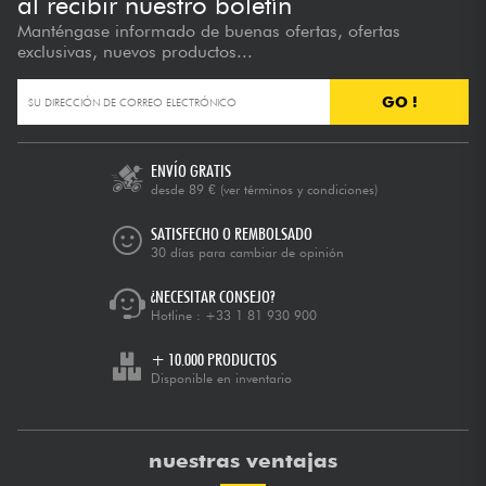
al recibir nuestro boletín
Manténgase informado de buenas ofertas, ofertas
exclusivas, nuevos productos...
GO !
ENVÍO GRATIS
desde 89 €
(ver términos y condiciones)
SATISFECHO O REMBOLSADO
30 días para cambiar de opinión
¿NECESITAR CONSEJO?
Hotline :
+33 1 81 930 900
+ 10.000 PRODUCTOS
Disponible en inventario
nuestras ventajas