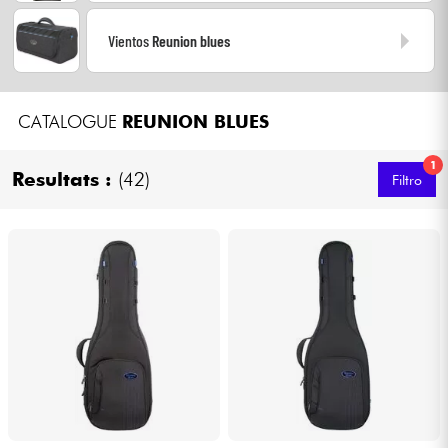
Auriculares
Vientos
Reunion blues
Micros
CATALOGUE
REUNION BLUES
DJ
1
Resultats :
(42)
Sistemas de Sonido
Filtro
Luces
Batería y percusión
Vientos
Violines y cuarteto
Niños