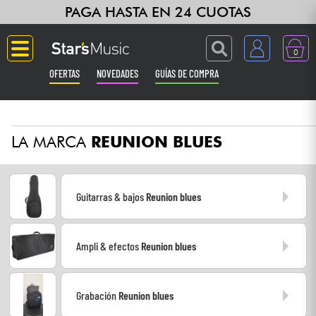
PAGA HASTA EN 24 CUOTAS
0
OFERTAS
NOVEDADES
GUÍAS DE COMPRA
Langue
LA MARCA
REUNION BLUES
Guitarras & Bajos
Ampli & Efectos
Guitarras & bajos
Reunion blues
Pianos
Ampli & efectos
Reunion blues
Sintetizadores & samplers
Grabación
Grabación
Reunion blues