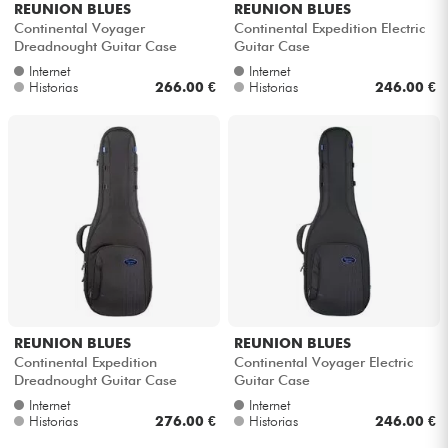
REUNION BLUES
REUNION BLUES
Continental Voyager
Continental Expedition Electric
Dreadnought Guitar Case
Guitar Case
Cables & Acces.
Internet
Internet
Historias
266.00 €
Historias
246.00 €
HiFi
Bundle
Ver nuestras marcas
REUNION BLUES
REUNION BLUES
Continental Expedition
Continental Voyager Electric
Dreadnought Guitar Case
Guitar Case
Internet
Internet
Historias
276.00 €
Historias
246.00 €