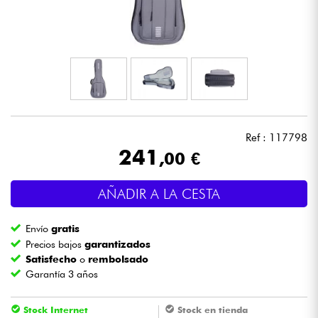
Auriculares
Micros
DJ
Sistemas de Sonido
Ref : 117798
241
,00 €
Luces
AÑADIR A LA CESTA
Batería y percusión
Envío
gratis
Vientos
Precios bajos
garantizados
Satisfecho
o
rembolsado
Garantía 3 años
Violines y cuarteto
Stock Internet
Stock en tienda
Niños