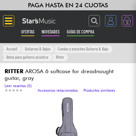
PAGA HASTA EN 24 CUOTAS
0
OFERTAS
NOVEDADES
GUÍAS DE COMPRA
Langue
Accueil
Guitarras & Bajos
Fundas y estuches Guitarra & Bajo
Bolsa para guitarra acústica
Ritter
Guitarras & Bajos
RITTER
AROSA 6 softcase for dreadnought
guitar, gray
Ampli & Efectos
Leer reseñas (0)
★
★
★
★
★
★
★
★
★
★
Accesorios relacionados
Productos similares
Pianos
Sintetizadores & samplers
Grabación