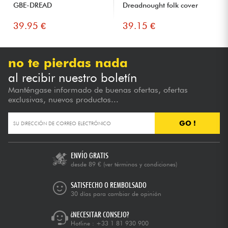
GBE-DREAD
Dreadnought folk cover
39.95 €
39.15 €
no te pierdas nada
al recibir nuestro boletín
Manténgase informado de buenas ofertas, ofertas
exclusivas, nuevos productos...
GO !
ENVÍO GRATIS
desde 89 €
(ver términos y condiciones)
SATISFECHO O REMBOLSADO
30 días para cambiar de opinión
¿NECESITAR CONSEJO?
Hotline :
+33 1 81 930 900