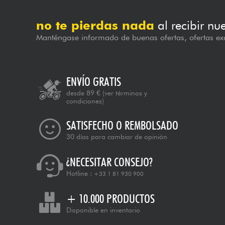
no te pierdas nada
al recibir nu
Manténgase informado de buenas ofertas, ofertas exc
ENVÍO GRATIS
desde 89 €
(ver términos y
condiciones)
SATISFECHO O REMBOLSADO
30 días para cambiar de opinión
¿NECESITAR CONSEJO?
Hotline :
+33 1 81 930 900
+ 10.000 PRODUCTOS
Disponible en inventario