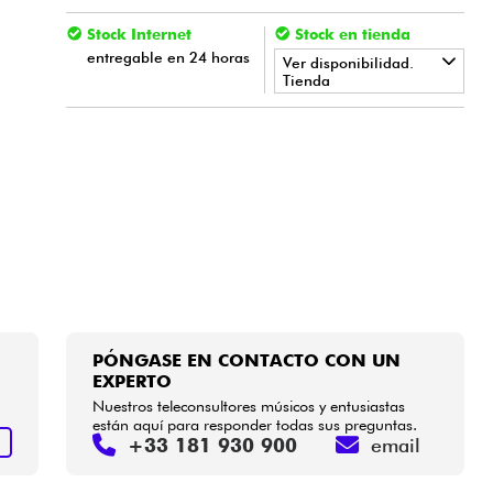
Stock Internet
Stock en tienda
entregable en 24 horas
Ver disponibilidad.
Tienda
•
Star
'
S
Music
BRUXELLES
PÓNGASE EN CONTACTO CON UN
EXPERTO
Nuestros teleconsultores músicos y entusiastas
están aquí para responder todas sus preguntas.
+33 181 930 900
email
S