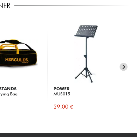
NER
 STANDS
POWER
HE
rying Bag
MUS015
BS
29.00 €
29