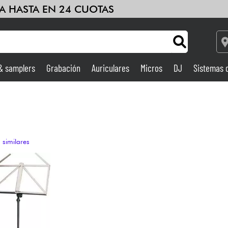
A HASTA EN 24 CUOTAS
 & samplers
Grabación
Auriculares
Micros
DJ
Sistemas 
Ampli & Efectos
Grabación
 similares
DJ
Batería y percusión
Niños