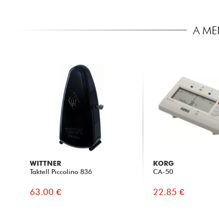
A M
WITTNER
KORG
Taktell Piccolino 836
CA-50
63.00 €
22.85 €