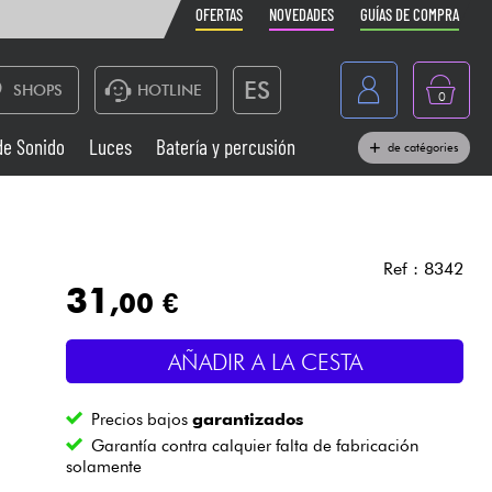
OFERTAS
NOVEDADES
GUÍAS DE COMPRA
ES
SHOPS
HOTLINE
0
France
de Sonido
Luces
Batería y percusión
de catégories
Belgique
Pianos
België
Auriculares
Deutschland
Ref : 8342
31
,00 €
Nederland
Sistemas de Sonido
English
AÑADIR A LA CESTA
Vientos
Precios bajos
garantizados
Cables & Acces.
Garantía contra calquier falta de fabricación
solamente