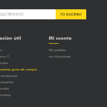
YO SUSCRIBO
ación útil
Mi cuenta
os
Mis pedidos
omos ?
mis direcciones
iendas
uestras guías de compra
 condiciones
frecuentes
onales
 trabajo