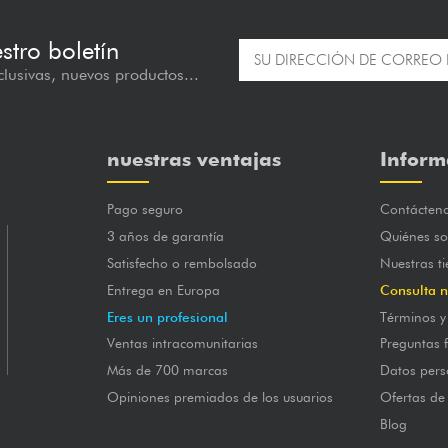
estro boletín
lusivas, nuevos productos...
nuestras ventajas
Inform
Pago seguro
Contácten
3 años de garantía
Quiénes s
Satisfecho o rembolsado
Nuestras t
Entrega en Europa
Consulta n
Eres un profesional
Términos y
Ventas intracomunitarias
Preguntas 
Más de 700 marcas
Datos pers
Opiniones premiados de los usuarios
Ofertas de
Blog