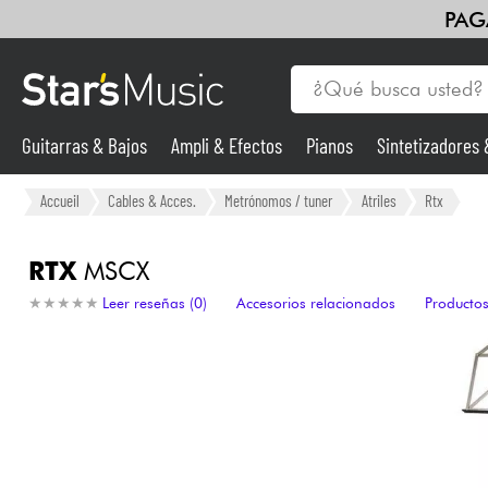
PAG
Guitarras & Bajos
Ampli & Efectos
Pianos
Sintetizadores
Guitarras & Bajos
Accueil
Cables & Acces.
Metrónomos / tuner
Atriles
Rtx
Sintetizadores & samplers
RTX
MSCX
★
★
★
★
★
★
★
★
★
★
Leer reseñas (0)
Accesorios relacionados
Productos
Micros
Luces
Violines y cuarteto