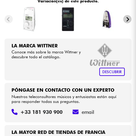
Variación(es) de este producto.
•
Star
'
S
Music
BRUXELLES
Cables & Acces.
•
Star
'
S
Music
LILLE
HiFi
•
Star
'
S
Music
LYON
LA MARCA WITTNER
•
Bundle
Star
'
S
Music
PARIS
Conoce más sobre la marca Wittner y
descubre todo el catálogo.
•
Ver nuestras marcas
Star
'
S
Music
TOULOUSE
DESCUBRIR
PÓNGASE EN CONTACTO CON UN EXPERTO
Nuestros teleconsultores músicos y entusiastas están aquí
para responder todas sus preguntas.
+33 181 930 900
email
LA MAYOR RED DE TIENDAS DE FRANCIA