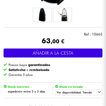
Auriculares
Micros
DJ
Ref : 10665
63
,00 €
Sistemas de Sonido
AÑADIR A LA CESTA
Luces
Precios bajos
garantizados
Batería y percusión
Satisfecho
o
rembolsado
Garantía 3 años
Vientos
Stock Internet
Stock en tienda
expedición entre 2 y 3 días
Violines y cuarteto
Ver disponibilidad. Tienda
•
Star
'
S
Music
BRUGES
Niños