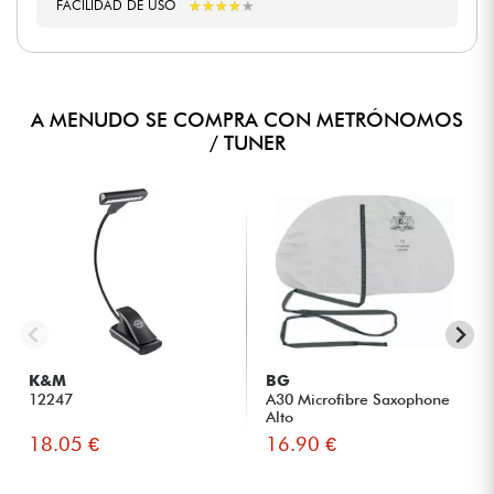
★
★
★
★
★
★
★
★
★
★
FACILIDAD DE USO
A MENUDO SE COMPRA CON METRÓNOMOS
/ TUNER
K&M
BG
12247
A30 Microfibre Saxophone
Alto
18.05 €
16.90 €