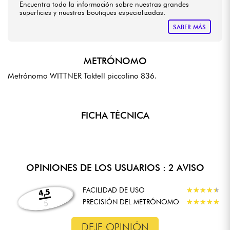
Encuentra toda la información sobre nuestras grandes
superficies y nuestras boutiques especializadas.
SABER MÁS
METRÓNOMO
Metrónomo WITTNER Taktell piccolino 836.
FICHA TÉCNICA
OPINIONES DE LOS USUARIOS : 2 AVISO
FACILIDAD DE USO
★
★
★
★
★
★
★
★
★
★
4,5
PRECISIÓN DEL METRÓNOMO
★
★
★
★
★
★
★
★
★
★
5
DEJE OPINIÓN