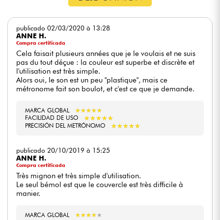
publicado 02/03/2020 à 13:28
ANNE H.
Compra certificada
Cela faisait plusieurs années que je le voulais et ne suis
pas du tout déçue : la couleur est superbe et discrète et
l'utilisation est très simple.
Alors oui, le son est un peu "plastique", mais ce
métronome fait son boulot, et c'est ce que je demande.
MARCA GLOBAL
★
★
★
★
★
★
★
★
★
★
★
★
★
★
★
★
★
★
★
★
FACILIDAD DE USO
★
★
★
★
★
★
★
★
★
★
PRECISIÓN DEL METRÓNOMO
publicado 20/10/2019 à 15:25
ANNE H.
Compra certificada
Très mignon et très simple d'utilisation.
Le seul bémol est que le couvercle est très difficile à
manier.
MARCA GLOBAL
★
★
★
★
★
★
★
★
★
★