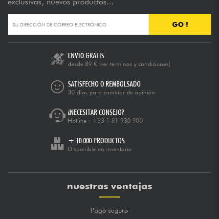
exclusivas, nuevos productos...
GO !
ENVÍO GRATIS
desde 89 €
(ver términos y condiciones)
SATISFECHO O REMBOLSADO
30 días para cambiar de opinión
¿NECESITAR CONSEJO?
Hotline :
+33 1 81 930 900
+ 10.000 PRODUCTOS
Disponible en inventario
nuestras ventajas
Pago seguro