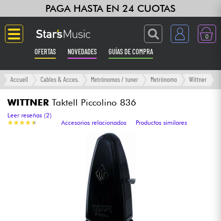
PAGA HASTA EN 24 CUOTAS
0
OFERTAS
NOVEDADES
GUÍAS DE COMPRA
Langue
Accueil
Cables & Acces.
Metrónomos / tuner
Metrónomo
Wittner
Guitarras & Bajos
WITTNER
Taktell Piccolino 836
Leer reseñas (2)
★
★
★
★
★
★
★
★
★
★
Accesorios relacionados
Productos similares
Ampli & Efectos
Pianos
Sintetizadores & samplers
Grabación