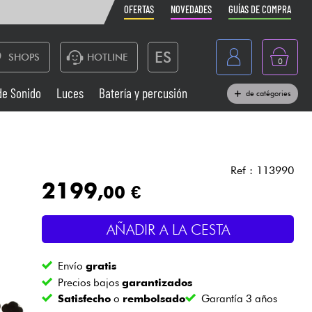
OFERTAS
NOVEDADES
GUÍAS DE COMPRA
ES
SHOPS
HOTLINE
0
France
de Sonido
Luces
Batería y percusión
de catégories
Belgique
Pianos
België
Auriculares
Deutschland
Ref : 113990
2199
,00 €
Nederland
Sistemas de Sonido
English
AÑADIR A LA CESTA
Vientos
Envío
gratis
Cables & Acces.
Precios bajos
garantizados
Satisfecho
o
rembolsado
Garantía 3 años