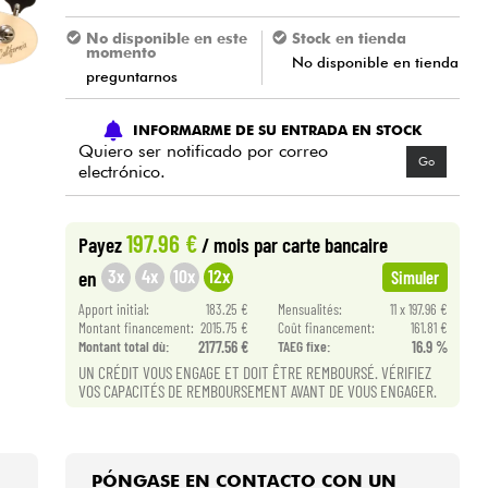
No disponible en este
Stock en tienda
momento
No disponible en tienda
preguntarnos
INFORMARME DE SU ENTRADA EN STOCK
Quiero ser notificado por correo
Go
electrónico.
197.96 €
Payez
/ mois
par carte bancaire
3x
4x
10x
12x
en
Simuler
Apport initial:
183.25 €
Mensualités:
11 x 197.96 €
Montant financement:
2015.75 €
Coût financement:
161.81 €
Montant total dù:
2177.56 €
TAEG fixe:
16.9 %
UN CRÉDIT VOUS ENGAGE ET DOIT ÊTRE REMBOURSÉ. VÉRIFIEZ
VOS CAPACITÉS DE REMBOURSEMENT AVANT DE VOUS ENGAGER.
PÓNGASE EN CONTACTO CON UN