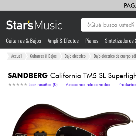
PAG
Guitarras & Bajos
Ampli & Efectos
Pianos
Sintetizadores
Guitarras & Bajos
Accueil
Guitarras & Bajos
Bajo eléctrico
Bajo eléctrico de cuerpo sól
Sintetizadores & samplers
SANDBERG
California TM5 SL Superligh
★
★
★
★
★
★
★
★
★
★
Leer reseñas (0)
Accesorios relacionados
Productos
Micros
Luces
Violines y cuarteto