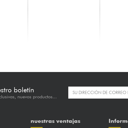
SANDBERG
SANDBER
k 4-String -
California TT Short Scale 4-String
California T
(MN) - Highglos...
White Dots) -
2145.00 €
2010.00 
estro boletín
lusivas, nuevos productos...
nuestras ventajas
Inform