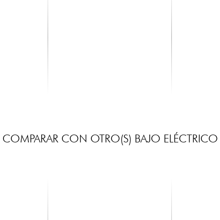
X-TONE
RTX
3110 Clip-On Tuner
TRT200
15.00 €
5.55 €
COMPARAR CON OTRO(S) BAJO ELÉCTRICO