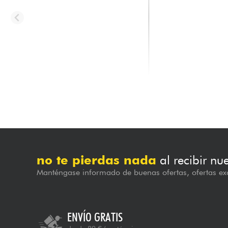
SANDBERG
SANDBERG
California TM Nighthawk 4-
California Grand Dar
String - Matt Black
Matt Black
2099.00 €
2099.00 €
no te pierdas nada
al recibir nu
Manténgase informado de buenas ofertas, ofertas exc
ENVÍO GRATIS