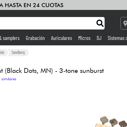
A HASTA EN 24 CUOTAS
 & samplers
Grabación
Auriculares
Micros
DJ
Sistemas 
Ampli & Efectos
ido
Sandberg
Grabación
t (Black Dots, MN) - 3-tone sunburst
 similares
DJ
Batería y percusión
Niños