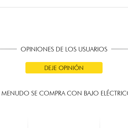
 activo/pasivo
ance, graves/agudos (potenciómetros concéntricos), tono pasivo
ight
OPINIONES DE LOS USUARIOS
DEJE OPINIÓN
 MENUDO SE COMPRA CON BAJO ELÉCTRI