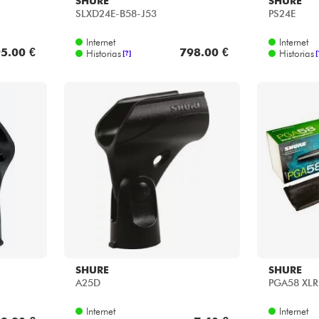
SHURE
SHURE
SLXD24E-B58-J53
PS24E
Internet
Internet
5.00 €
798.00 €
Historias
Historias
[?]
[
SHURE
SHURE
A25D
PGA58 XLR
Internet
Internet