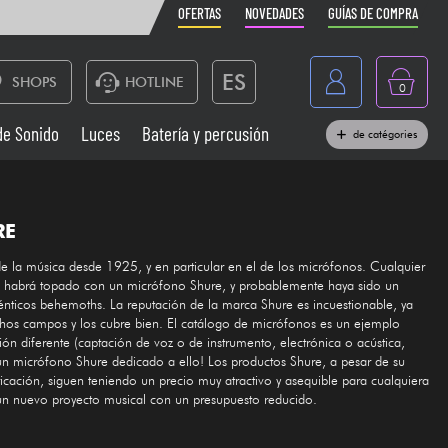
OFERTAS
NOVEDADES
GUÍAS DE COMPRA
ES
SHOPS
HOTLINE
0
France
de Sonido
Luces
Batería y percusión
de catégories
Belgique
Pianos
België
RE
Auriculares
Deutschland
de la música desde 1925, y en particular en el de los micrófonos. Cualquier
Nederland
se habrá topado con un micrófono Shure, y probablemente haya sido un
Sistemas de Sonido
ticos behemoths. La reputación de la marca Shure es incuestionable, ya
English
hos campos y los cubre bien. El catálogo de micrófonos es un ejemplo
Vientos
ión diferente (captación de voz o de instrumento, electrónica o acústica,
 un micrófono Shure dedicado a ello! Los productos Shure, a pesar de su
icación, siguen teniendo un precio muy atractivo y asequible para cualquiera
Cables & Acces.
n nuevo proyecto musical con un presupuesto reducido.