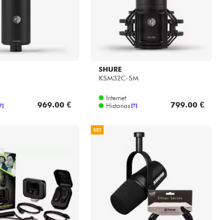
SHURE
KSM32C-SM
Internet
969.00 €
799.00 €
Historias
?]
[?]
SET