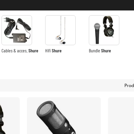
Bundle
Ver nuestras marcas
Cables & acces.
Shure
Hifi
Shure
Bundle
Shure
Prod