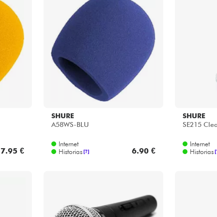
SHURE
SHURE
A58WS-BLU
SE215 Clea
Internet
Internet
7.95 €
6.90 €
Historias
Historias
[?]
[