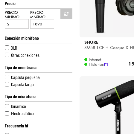
Precio
PRECIO
PRECIO
MÍNIMO
MÁXIMO
Conexión micrófono
SHURE
XLR
SM58-LCE + Casque X-H
Otras conexiones
Internet
15
Historias
[?]
Tipo de membrana
Cápsula pequeña
Cápsula larga
Tipo de micrófono
Dinámico
Electrostático
Frecuencia hf