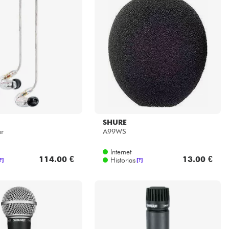
SHURE
r
A99WS
Internet
114.00 €
13.00 €
Historias
?]
[?]