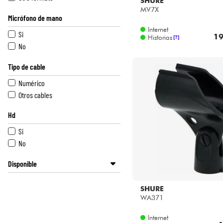
SHURE
MV7X
Micrófono de mano
Internet
Si
19
Historias
[?]
No
Tipo de cable
Numérico
Otros cables
Hd
Si
No
Disponible
Disponible en ligne
SHURE
LA PÉDALE by Star's Music
WA371
Star's Music Bordeaux
Star's Music Bruge
Internet