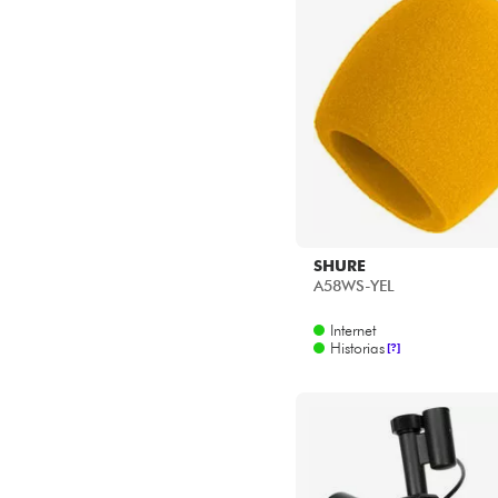
SHURE
A58WS-YEL
Internet
Historias
[?]