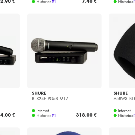
2.90 €
7.40 €
Historias
Historias
[?]
[
SHURE
SHURE
BLX24E-PG58-M17
A58WS-BL
Internet
Internet
4.00 €
318.00 €
Historias
Historias
[?]
[