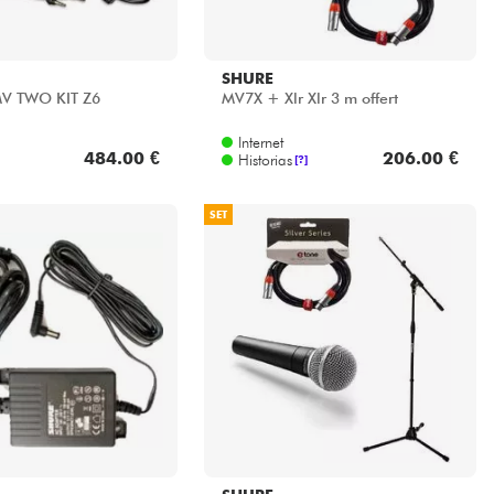
SHURE
V TWO KIT Z6
MV7X + Xlr Xlr 3 m offert
Internet
484.00 €
206.00 €
Historias
[?]
SET