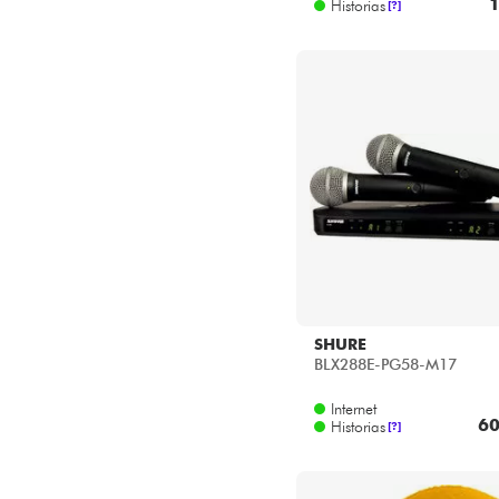
1
Historias
[?]
Star's Music Bruxelles
Star's Music Lille
Star's Music Lyon
Star's Music Paris
Star's Music Toulouse
SHURE
BLX288E-PG58-M17
Internet
60
Historias
[?]