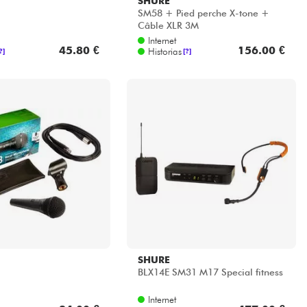
SHURE
SM58 + Pied perche X-tone +
Câble XLR 3M
Internet
45.80 €
156.00 €
Historias
?]
[?]
SHURE
BLX14E SM31 M17 Special fitness
Internet