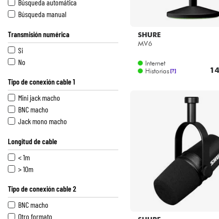
Búsqueda automática
Búsqueda manual
Transmisión numérica
SHURE
MV6
Si
No
Internet
14
Historias
[?]
Tipo de conexión cable 1
Mini jack macho
BNC macho
Jack mono macho
Longitud de cable
< 1m
> 10m
Tipo de conexión cable 2
BNC macho
Otro formato