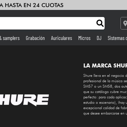
A HASTA EN 24 CUOTAS
 & samplers
Grabación
Auriculares
Micros
DJ
Sistemas 
Ampli & Efectos
LA MARCA SHU
Grabación
Shure lleva en el negocio 
profesional de la música 
DJ
SM57 o un SM58, dos autén
que su catálogo cubre muc
Batería y percusión
perfecto: para cada aplicac
estudio o escenario), ¡hay
excepcional calidad de fabr
Niños
que desee embarcarse en u