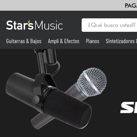
PAG
Guitarras & Bajos
Ampli & Efectos
Pianos
Sintetizadores
Guitarras & Bajos
Sintetizadores & samplers
Micros
Luces
Violines y cuarteto