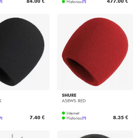
84.00 €
477.00 €
Historias
?]
[?]
SHURE
K
A58WS-RED
Internet
7.40 €
8.35 €
Historias
?]
[?]