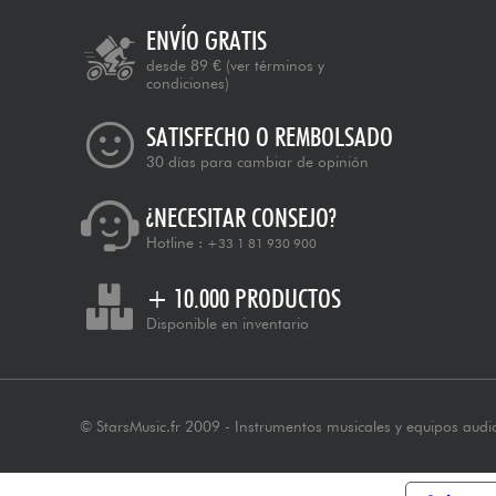
ENVÍO GRATIS
desde 89 €
(ver términos y
condiciones)
SATISFECHO O REMBOLSADO
30 días para cambiar de opinión
¿NECESITAR CONSEJO?
Hotline :
+33 1 81 930 900
+ 10.000 PRODUCTOS
Disponible en inventario
© StarsMusic.fr 2009 - Instrumentos musicales y equipos audi