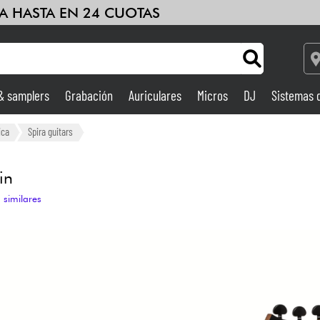
A HASTA EN 24 CUOTAS
 & samplers
Grabación
Auriculares
Micros
DJ
Sistemas 
Ampli & Efectos
ica
Spira guitars
Grabación
in
 similares
DJ
Batería y percusión
Niños