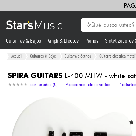
PAG
Guitarras & Bajos
Ampli & Efectos
Pianos
Sintetizadores
Guitarras & Bajos
Accueil
Guitarras & Bajos
Guitarra eléctrica
Guitarra electrica metal
Sintetizadores & samplers
SPIRA GUITARS
L-400 MHW - white sat
★
★
★
★
★
★
★
★
★
★
Leer reseñas (0)
Accesorios relacionados
Productos
Micros
Luces
Violines y cuarteto