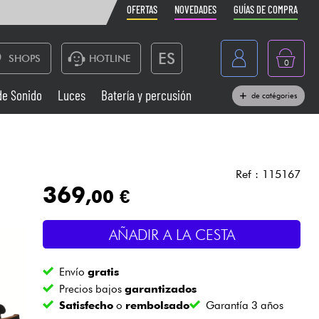
OFERTAS
NOVEDADES
GUÍAS DE COMPRA
ES
SHOPS
HOTLINE
0
France
de Sonido
Luces
Batería y percusión
de catégories
Belgique
Pianos
België
Auriculares
Deutschland
Ref : 115167
369
,00 €
Nederland
Sistemas de Sonido
English
AÑADIR A LA CESTA
Vientos
Envío
gratis
Cables & Acces.
Precios bajos
garantizados
Satisfecho
o
rembolsado
Garantía 3 años