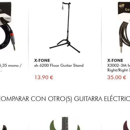
X-TONE
X-TONE
6,35 mono /
xh 6200 Floor Guitar Stand
X3002-3M I
..
Right/Right
13.90 €
35.00 €
OMPARAR CON OTRO(S) GUITARRA ELÉCTRI