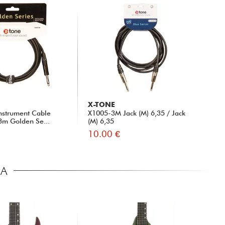
X-TONE
nstrument Cable
X1005-3M Jack (M) 6,35 / Jack
 3m Golden Se...
(M) 6,35
10.00 €
CA