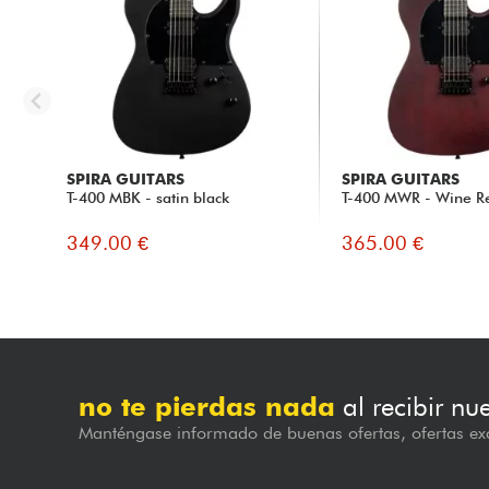
SPIRA GUITARS
SPIRA GUITARS
T-400 MBK - satin black
T-400 MWR - Wine Re
349.00 €
365.00 €
no te pierdas nada
al recibir nu
Manténgase informado de buenas ofertas, ofertas exc