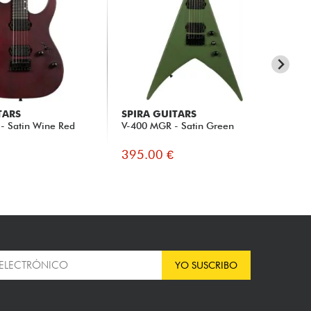
TARS
SPIRA GUITARS
SP
- Satin Wine Red
V-400 MGR - Satin Green
S-4
395.00 €
34
YO SUSCRIBO