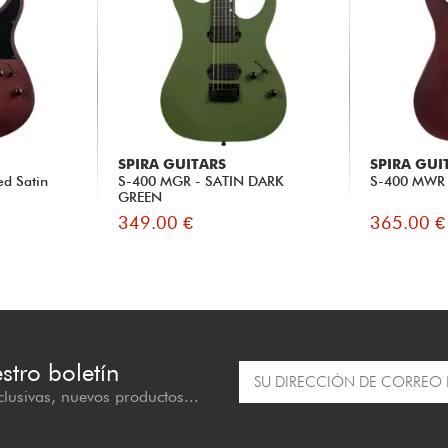
SPIRA GUITARS
SPIRA GUI
d Satin
S-400 MGR - SATIN DARK
S-400 MWR 
GREEN
349.00 €
365.00 €
estro boletín
lusivas, nuevos productos...