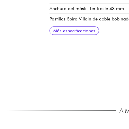
Anchura del mástil 1er traste 43 mm
Pastillas Spira Villain de doble bobin
Volumen master, tono master, selector d
Puente fijo Spira
Clavijas de afinación Spira (en baño de
Más especificaciones
A 