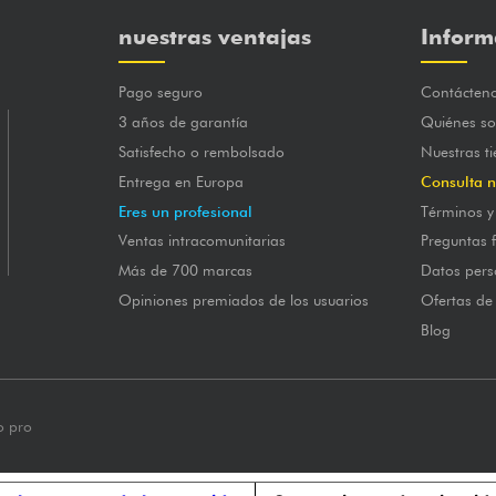
nuestras ventajas
Inform
Pago seguro
Contácten
3 años de garantía
Quiénes s
Satisfecho o rembolsado
Nuestras t
Entrega en Europa
Consulta n
Eres un profesional
Términos y
Ventas intracomunitarias
Preguntas 
Más de 700 marcas
Datos pers
Opiniones premiados de los usuarios
Ofertas de
Blog
o pro