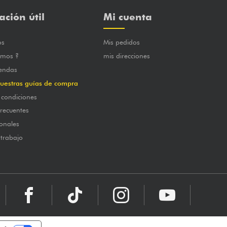
ación útil
Mi cuenta
os
Mis pedidos
omos ?
mis direcciones
iendas
uestras guías de compra
 condiciones
frecuentes
onales
 trabajo