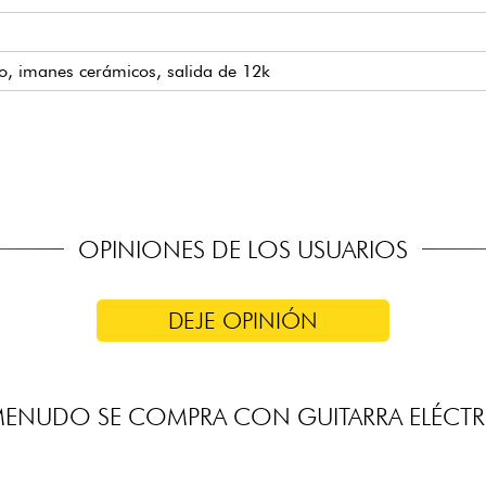
ado, imanes cerámicos, salida de 12k
e pastillas de 3 vías
 aceite)
OPINIONES DE LOS USUARIOS
DEJE OPINIÓN
MENUDO SE COMPRA CON GUITARRA ELÉCTR