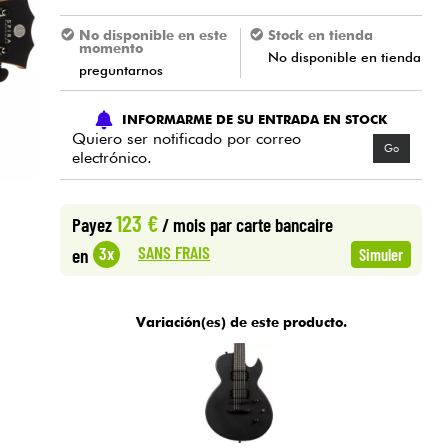
No disponible en este
Stock en tienda
momento
No disponible en tienda
preguntarnos
INFORMARME DE SU ENTRADA EN STOCK
Quiero ser notificado por correo
Go
electrónico.
123 €
Payez
/ mois
par carte bancaire
SANS FRAIS
3x
en
Simuler
Variación(es) de este producto.