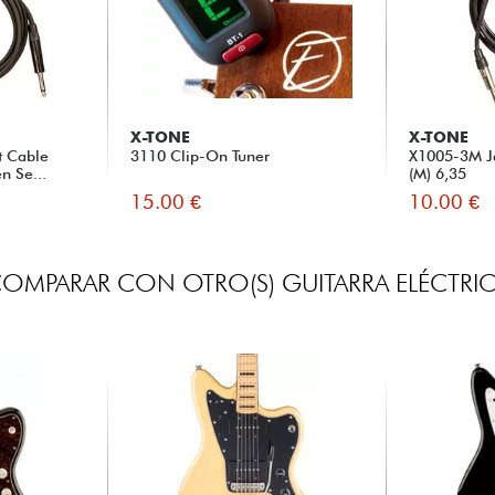
X-TONE
X-TONE
t Cable
3110 Clip-On Tuner
X1005-3M Ja
n Se...
(M) 6,35
15.00 €
10.00 €
OMPARAR CON OTRO(S) GUITARRA ELÉCTRI