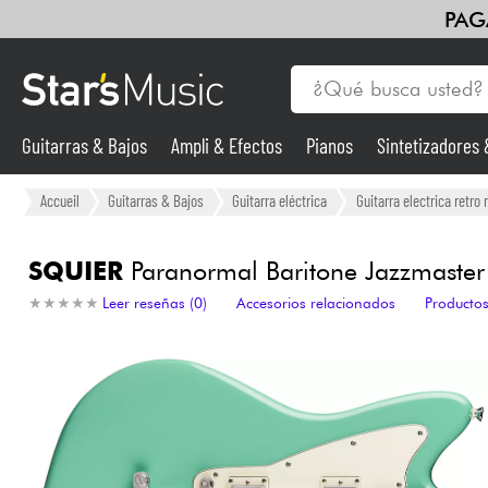
PAG
Guitarras & Bajos
Ampli & Efectos
Pianos
Sintetizadores
Guitarras & Bajos
Accueil
Guitarras & Bajos
Guitarra eléctrica
Guitarra electrica retro 
Sintetizadores & samplers
SQUIER
Paranormal Baritone Jazzmaster
★
★
★
★
★
★
★
★
★
★
Leer reseñas (0)
Accesorios relacionados
Productos
Micros
Luces
Violines y cuarteto