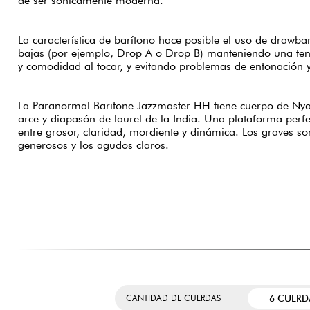
de ser sónicamente moderna.
La característica de barítono hace posible el uso de drawbar
bajas (por ejemplo, Drop A o Drop B) manteniendo una ten
y comodidad al tocar, y evitando problemas de entonación y
La Paranormal Baritone Jazzmaster HH tiene cuerpo de Nyat
arce y diapasón de laurel de la India. Una plataforma per
entre grosor, claridad, mordiente y dinámica. Los graves so
generosos y los agudos claros.
6 CUERD
CANTIDAD DE CUERDAS