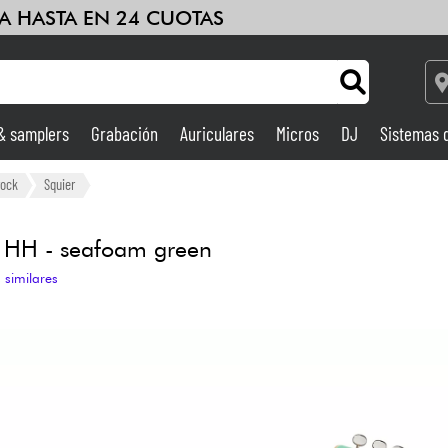
A HASTA EN 24 CUOTAS
 & samplers
Grabación
Auriculares
Micros
DJ
Sistemas 
Ampli & Efectos
rock
Squier
Grabación
 HH - seafoam green
 similares
DJ
Batería y percusión
Niños