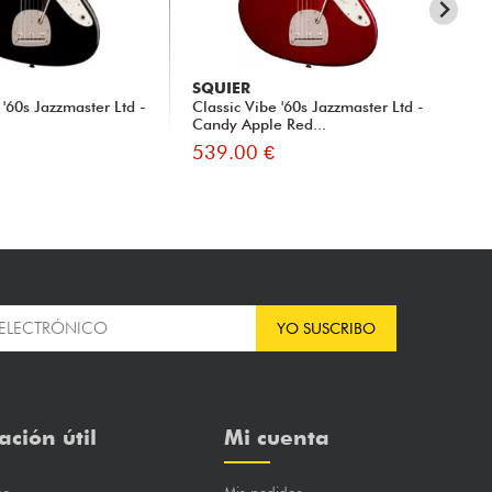
SQUIER
SQ
 '60s Jazzmaster Ltd -
Classic Vibe '60s Jazzmaster Ltd -
FSR
Candy Apple Red...
Ltd
539.00 €
53
YO SUSCRIBO
ación útil
Mi cuenta
os
Mis pedidos