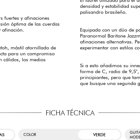
El laurel utilizado para el
densidad y estabilidad sup
palisandro brasileño.
s fuertes y afinaciones
sión óptima de las cuerdas
 afinación.
Equipada con un dúo de pa
Paranormal Baritone Jazzma
afinaciones alternativas. P
oh, mástil atornillado de
experimentar con estilos c
fecta para un compromiso
n cálidos, los medios
Si a esto añadimos su inne
forma de C, radio de 9,5",
principiantes, pero que t
que busque una segunda gu
FICHA TÉCNICA
GUIT
AS
VERDE
COLOR
MODE