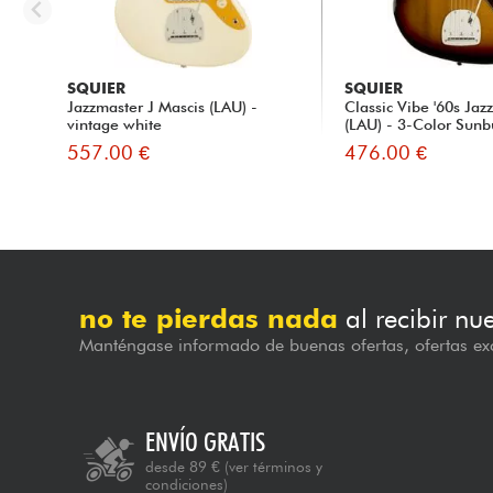
SQUIER
SQUIER
Jazzmaster J Mascis (LAU) -
Classic Vibe '60s Jaz
vintage white
(LAU) - 3-Color Sunbu
557.00 €
476.00 €
no te pierdas nada
al recibir nu
Manténgase informado de buenas ofertas, ofertas exc
ENVÍO GRATIS
desde 89 €
(ver términos y
condiciones)