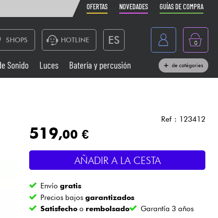
OFERTAS
NOVEDADES
GUÍAS DE COMPRA
ES
SHOPS
HOTLINE
0
France
de Sonido
Luces
Batería y percusión
de catégories
Belgique
Pianos
België
Auriculares
Deutschland
Ref : 123412
519
,00 €
Nederland
Sistemas de Sonido
English
AÑADIR A LA CESTA
Vientos
Envío
gratis
Cables & Acces.
Precios bajos
garantizados
Satisfecho
o
rembolsado
Garantía 3 años