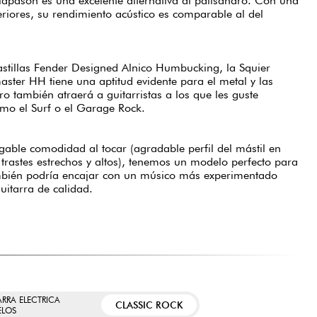
 diapasón es una excelente alternativa al palisandro. Con una
eriores, su rendimiento acústico es comparable al del
stillas Fender Designed Alnico Humbucking, la Squier
ster HH tiene una aptitud evidente para el metal y las
ero también atraerá a guitarristas a los que les guste
omo el Surf o el Garage Rock.
gable comodidad al tocar (agradable perfil del mástil en
 trastes estrechos y altos), tenemos un modelo perfecto para
ambién podría encajar con un músico más experimentado
itarra de calidad.
ARRA ELECTRICA
CLASSIC ROCK
LOS