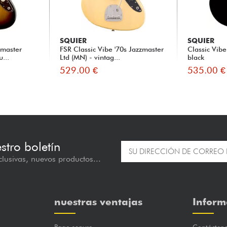
SQUIER
SQUIER
zmaster
FSR Classic Vibe '70s Jazzmaster
Classic Vibe
...
Ltd (MN) - vintag...
black
529.00 €
535.00 €
estro boletín
lusivas, nuevos productos...
nuestras ventajas
Inform
Pago seguro
Contácten