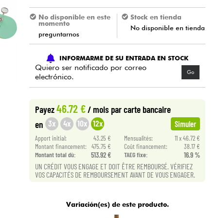
No disponible en este
Stock en tienda
momento
No disponible en tienda
preguntarnos
INFORMARME DE SU ENTRADA EN STOCK
Quiero ser notificado por correo
Go
electrónico.
46.72 €
Payez
/ mois
par carte bancaire
3x
4x
10x
12x
en
Simuler
Apport initial:
43.25 €
Mensualités:
11 x 46.72 €
Montant financement:
475.75 €
Coût financement:
38.17 €
Montant total dù:
513.92 €
TAEG fixe:
16.9 %
UN CRÉDIT VOUS ENGAGE ET DOIT ÊTRE REMBOURSÉ. VÉRIFIEZ
VOS CAPACITÉS DE REMBOURSEMENT AVANT DE VOUS ENGAGER.
Variación(es) de este producto.