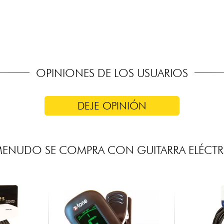
ucking diseñadas por Fender
intage
OPINIONES DE LOS USUARIOS
DEJE OPINIÓN
MENUDO SE COMPRA CON GUITARRA ELÉCTR