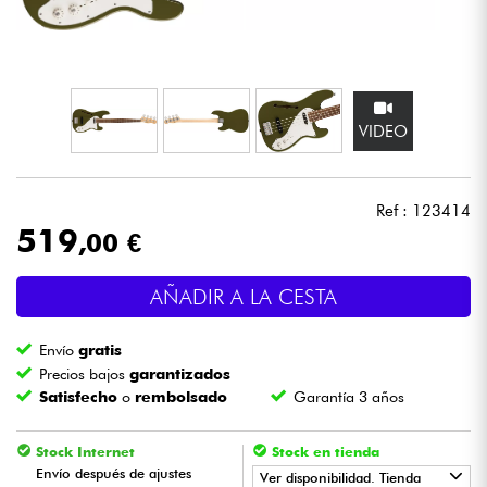
Auriculares
Micros
VIDEO
DJ
Sistemas de Sonido
Ref : 123414
519
,00 €
Luces
AÑADIR A LA CESTA
Batería y percusión
Envío
gratis
Vientos
Precios bajos
garantizados
Satisfecho
o
rembolsado
Garantía 3 años
Violines y cuarteto
Stock Internet
Stock en tienda
Envío después de ajustes
Ver disponibilidad. Tienda
Niños