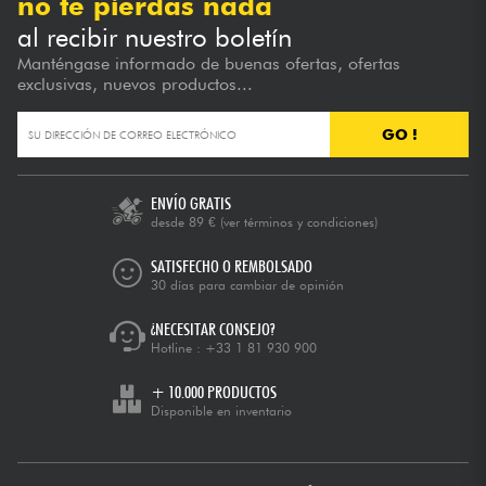
no te pierdas nada
al recibir nuestro boletín
Manténgase informado de buenas ofertas, ofertas
exclusivas, nuevos productos...
GO !
ENVÍO GRATIS
desde 89 €
(ver términos y condiciones)
SATISFECHO O REMBOLSADO
30 días para cambiar de opinión
¿NECESITAR CONSEJO?
Hotline :
+33 1 81 930 900
+ 10.000 PRODUCTOS
Disponible en inventario