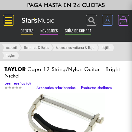
PAGA HASTA EN 24 CUOTAS
0
OFERTAS
NOVEDADES
GUÍAS DE COMPRA
Langue
Accueil
Guitarras & Bajos
Accesorios Guitarra & Bajo
Cejilla
Taylor
Guitarras & Bajos
TAYLOR
Capo 12-String/Nylon Guitar - Bright
Nickel
Ampli & Efectos
Leer reseñas (0)
★
★
★
★
★
★
★
★
★
★
Accesorios relacionados
Productos similares
Pianos
Sintetizadores & samplers
Grabación