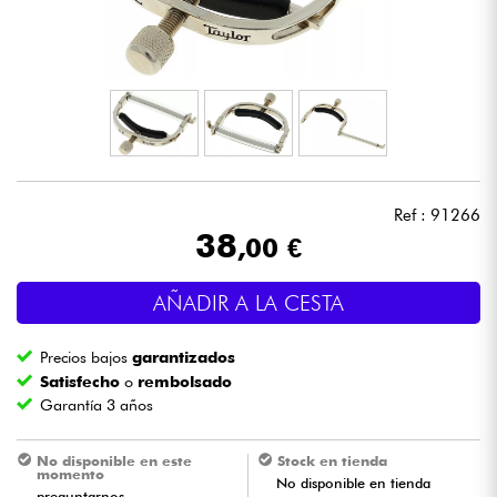
Auriculares
Micros
DJ
Sistemas de Sonido
Ref : 91266
38
,00 €
Luces
AÑADIR A LA CESTA
Batería y percusión
Precios bajos
garantizados
Vientos
Satisfecho
o
rembolsado
Garantía 3 años
Violines y cuarteto
No disponible en este
Stock en tienda
momento
No disponible en tienda
Niños
preguntarnos