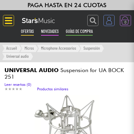
PAGA HASTA EN 24 CUOTAS
0
OFERTAS
NOVEDADES
GUÍAS DE COMPRA
Langue
Accueil
Micros
Microphone Accessorios
Suspensión
Universal audio
Guitarras & Bajos
UNIVERSAL AUDIO
Suspension for UA BOCK
251
Ampli & Efectos
Leer reseñas (0)
★
★
★
★
★
★
★
★
★
★
Productos similares
Pianos
Sintetizadores & samplers
Grabación