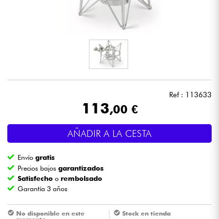
Auriculares
Micros
DJ
Sistemas de Sonido
Ref : 113633
113
,00 €
Luces
AÑADIR A LA CESTA
Batería y percusión
Envío
gratis
Vientos
Precios bajos
garantizados
Satisfecho
o
rembolsado
Garantía 3 años
Violines y cuarteto
No disponible en este
Stock en tienda
Niños