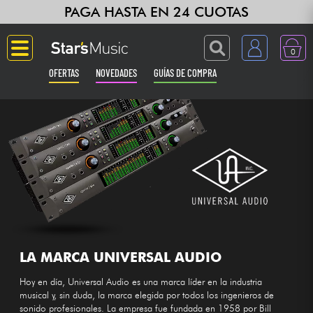
PAGA HASTA EN 24 CUOTAS
0
OFERTAS
NOVEDADES
GUÍAS DE COMPRA
Langue
Guitarras & Bajos
Ampli & Efectos
Pianos
Sintetizadores & samplers
LA MARCA UNIVERSAL AUDIO
Hoy en día, Universal Audio es una marca líder en la industria
Grabación
musical y, sin duda, la marca elegida por todos los ingenieros de
sonido profesionales. La empresa fue fundada en 1958 por Bill