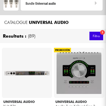
Bundle
Universal audio
Cables & Acces.
CATALOGUE
UNIVERSAL AUDIO
HiFi
1
Resultats :
(89)
Filtro
Bundle
Ver nuestras marcas
PROMOCIÓN
UNIVERSAL AUDIO
UNIVERSAL AUDIO