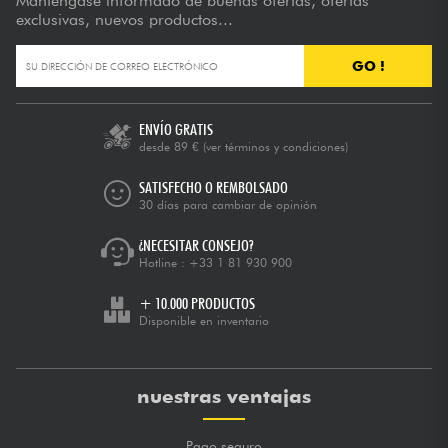
Manténgase informado de buenas ofertas, ofertas
exclusivas, nuevos productos...
GO !
ENVÍO GRATIS
desde 89 €
(ver términos y condiciones)
SATISFECHO O REMBOLSADO
30 días para cambiar de opinión
¿NECESITAR CONSEJO?
Hotline :
+33 1 81 930 900
+ 10.000 PRODUCTOS
Disponible en inventario
nuestras ventajas
Pago seguro