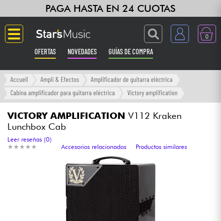
PAGA HASTA EN 24 CUOTAS
0
OFERTAS
NOVEDADES
GUÍAS DE COMPRA
Langue
Accueil
Ampli & Efectos
Amplificador de guitarra eléctrica
Cabina amplificador para guitarra eléctrica
Victory amplification
Guitarras & Bajos
VICTORY AMPLIFICATION
V112 Kraken
Lunchbox Cab
Ampli & Efectos
Leer reseñas (0)
★
★
★
★
★
★
★
★
★
★
Accesorios relacionados
Productos similares
Pianos
Sintetizadores & samplers
Grabación