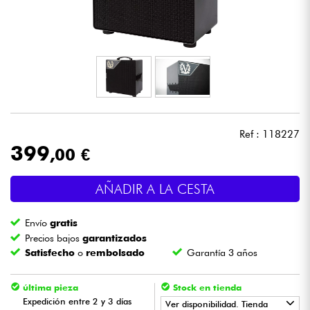
Auriculares
Micros
DJ
Sistemas de Sonido
Ref : 118227
399
,00 €
Luces
AÑADIR A LA CESTA
Batería y percusión
Envío
gratis
Vientos
Precios bajos
garantizados
Satisfecho
o
rembolsado
Garantía 3 años
Violines y cuarteto
última pieza
Stock en tienda
Expedición entre 2 y 3 días
Ver disponibilidad. Tienda
Niños