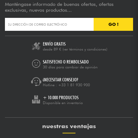
Manténgase informado de buenas ofertas, ofertas
exclusivas, nuevos productos...
GO !
ENVÍO GRATIS
desde 89 €
(ver términos y condiciones)
SATISFECHO O REMBOLSADO
30 días para cambiar de opinión
¿NECESITAR CONSEJO?
Hotline :
+33 1 81 930 900
+ 10.000 PRODUCTOS
Disponible en inventario
nuestras ventajas