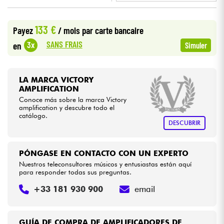
•
Star
'
S
Music
LILLE
Cables & Acces.
133 €
Payez
/ mois
par carte bancaire
SANS FRAIS
3x
en
Simuler
HiFi
Bundle
LA MARCA VICTORY
AMPLIFICATION
Conoce más sobre la marca Victory
Ver nuestras marcas
amplification y descubre todo el
catálogo.
DESCUBRIR
PÓNGASE EN CONTACTO CON UN EXPERTO
Nuestros teleconsultores músicos y entusiastas están aquí
para responder todas sus preguntas.
+33 181 930 900
email
GUÍA DE COMPRA DE AMPLIFICADORES DE