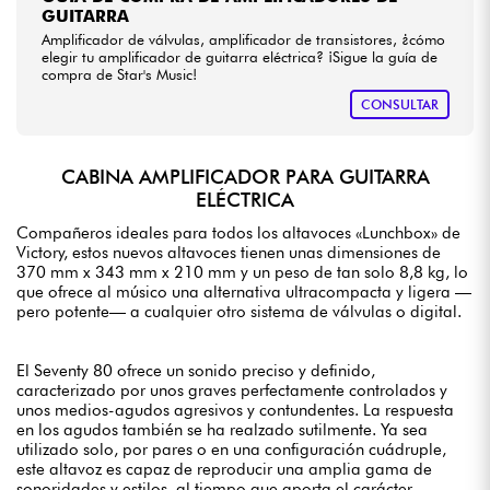
GUITARRA
Amplificador de válvulas, amplificador de transistores, ¿cómo
elegir tu amplificador de guitarra eléctrica? ¡Sigue la guía de
compra de Star's Music!
CONSULTAR
CABINA AMPLIFICADOR PARA GUITARRA
ELÉCTRICA
Compañeros ideales para todos los altavoces «Lunchbox» de
Victory, estos nuevos altavoces tienen unas dimensiones de
370 mm x 343 mm x 210 mm y un peso de tan solo 8,8 kg, lo
que ofrece al músico una alternativa ultracompacta y ligera —
pero potente— a cualquier otro sistema de válvulas o digital.
El Seventy 80 ofrece un sonido preciso y definido,
caracterizado por unos graves perfectamente controlados y
unos medios-agudos agresivos y contundentes. La respuesta
en los agudos también se ha realzado sutilmente. Ya sea
utilizado solo, por pares o en una configuración cuádruple,
este altavoz es capaz de reproducir una amplia gama de
sonoridades y estilos, al tiempo que aporta el carácter