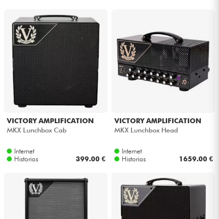
Auriculares
Micros
DJ
Sistemas de Sonido
Luces
VICTORY AMPLIFICATION
VICTORY AMPLIFICATION
MKX Lunchbox Cab
MKX Lunchbox Head
Batería y percusión
Internet
Internet
Historias
399.00 €
Historias
1659.00 €
Vientos
Violines y cuarteto
Niños