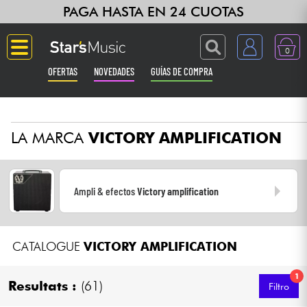
PAGA HASTA EN 24 CUOTAS
0
OFERTAS
NOVEDADES
GUÍAS DE COMPRA
Langue
LA MARCA
VICTORY AMPLIFICATION
Guitarras & Bajos
Ampli & Efectos
Ampli & efectos
Victory amplification
Pianos
CATALOGUE
VICTORY AMPLIFICATION
Sintetizadores & samplers
1
Grabación
Resultats :
(61)
Filtro