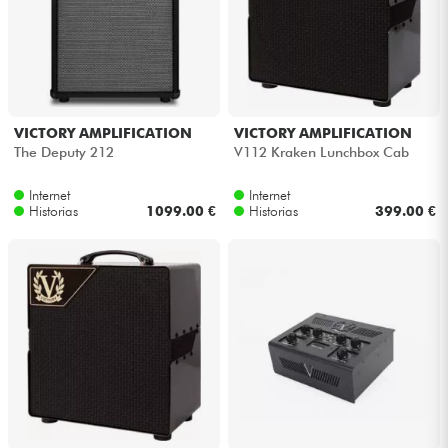
Cables & Acces.
HiFi
VICTORY AMPLIFICATION
VICTORY AMPLIFICATION
The Deputy 212
V112 Kraken Lunchbox Cab
Bundle
Internet
Internet
Ver nuestras marcas
Historias
1099.00 €
Historias
399.00 €