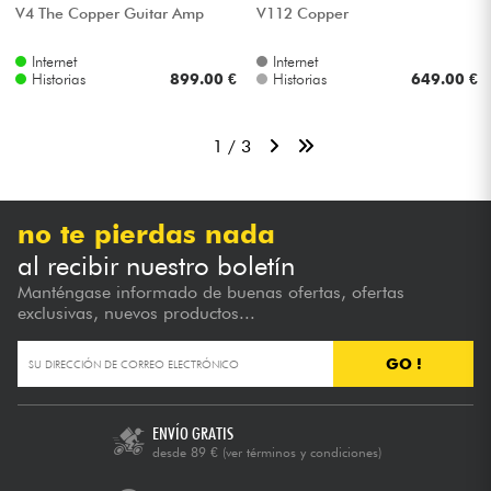
V4 The Copper Guitar Amp
V112 Copper
Internet
Internet
Historias
899.00 €
Historias
649.00 €
1 / 3
no te pierdas nada
al recibir nuestro boletín
Manténgase informado de buenas ofertas, ofertas
exclusivas, nuevos productos...
GO !
ENVÍO GRATIS
desde 89 €
(ver términos y condiciones)